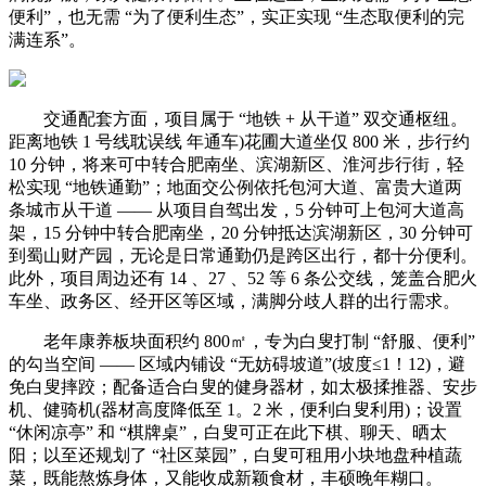
便利”，也无需 “为了便利生态”，实正实现 “生态取便利的完
满连系”。
交通配套方面，项目属于 “地铁 + 从干道” 双交通枢纽。
距离地铁 1 号线耽误线 年通车)花圃大道坐仅 800 米，步行约
10 分钟，将来可中转合肥南坐、滨湖新区、淮河步行街，轻
松实现 “地铁通勤”；地面交公例依托包河大道、富贵大道两
条城市从干道 —— 从项目自驾出发，5 分钟可上包河大道高
架，15 分钟中转合肥南坐，20 分钟抵达滨湖新区，30 分钟可
到蜀山财产园，无论是日常通勤仍是跨区出行，都十分便利。
此外，项目周边还有 14 、27 、52 等 6 条公交线，笼盖合肥火
车坐、政务区、经开区等区域，满脚分歧人群的出行需求。
老年康养板块面积约 800㎡，专为白叟打制 “舒服、便利”
的勾当空间 —— 区域内铺设 “无妨碍坡道”(坡度≤1！12)，避
免白叟摔跤；配备适合白叟的健身器材，如太极揉推器、安步
机、健骑机(器材高度降低至 1。2 米，便利白叟利用)；设置
“休闲凉亭” 和 “棋牌桌”，白叟可正在此下棋、聊天、晒太
阳；以至还规划了 “社区菜园”，白叟可租用小块地盘种植蔬
菜，既能熬炼身体，又能收成新颖食材，丰硕晚年糊口。