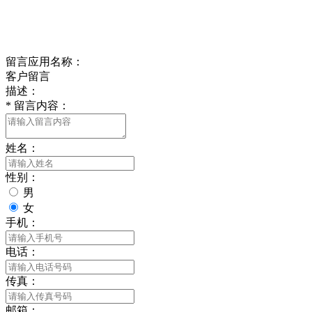
delishipin@yeah.net
给我留言
留言应用名称：
客户留言
描述：
*
留言内容：
姓名：
性别：
男
女
手机：
电话：
传真：
邮箱：