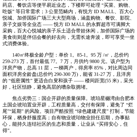
药店、餐饮店等便平易近业态，下楼即可处理 “买菜、购物、
吃饭” 等日常需求；3 公里范畴内，有悦方 ID MALL、百大心
悦城、加侨国际广场三大大型商场，涵盖购物、餐饮、影院、
亲子文娱等全业态 —— 悦方 ID MALL 的永辉超市可满脚大
采购，百大心悦城的亲子乐土适合带娃休闲，加侨国际广场的
美食街则是伴侣会餐的好去向，无需长途奔波，即可享受一坐
式消费体验。
140㎡终极全龄户型：单价 1。85-1。95 万 /㎡，总价约
259-273 万，首付最低 77。7 万，月供约 9800 元。该户型为
洋房产物，总高 11 层，一梯两户，得房率 85%，对比周边同
面积洋房全龄盘(总价约 290-300 万)，能省 31-27 万，且洋房
的 “低密属性” 更适合白叟和孩子 —— 楼间距宽(55 米)，采光
好，社区恬静，避免高层的嘈杂取拥堵。
焦点劣势三：国企开辟的质量保障。琥珀星樾湾由合肥本
土国企琥珀置业开辟，工程质量高，交付有保障，避免了 “烂
尾”“延期” 的风险。项目严酷按照 “绿色建建尺度” 打制，节能
环保，栖身舒服度高；自有物业琥珀物业担任后期，办事贴
心，能持久连结社区的生态和质量，让业从 “买得安心，住
得”。