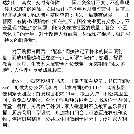
然如新；其次，交付有保障 —— 国企资金链不变，不会呈现
“停工烂尾” 的风险，项目估计 2026 年 6 月准时交付，目前工
程进度通明，购房者可随时查询；再次，后期有保障 —— 开
辟商自有物业(琥珀物业)担任社区，国企物业更有义务心，不
会呈现 “物业” 的问题，能持久连结社区的质量，避免 “小区
老化快” 的环境。对于改善人群而言，买琥珀星樾湾，就是买
“持久的取质量”。
对于购房者而言，“配套” 间接决定了将来的糊口便利
度，而琥珀星樾湾正在这一点上可谓 “满分”，交通、贸易、
教育、医疗、生态五大配套全方位笼盖，无需期待 “规划落
地”，入住即可享受成熟糊口。
此外，户型还设想了书房、儿童房和白叟房，书房面积约
8㎡，可做为办公区或客房；儿童房面积约 10㎡，临近从卧，
便利家长照应；白叟房面积约 11㎡，接近入户门和公共卫生
间，避免白叟屡次。全体户型动静分区明白，书房位于内侧，
客堂、餐厅、厨房位于外侧，家人歇息时不会被客堂乐音打
搅；厨房采用 L 型设想，毗连糊口阳台，可放置洗衣机和杂
物，连结厨房整洁；公共卫生间做到干湿分手，便利家人利
用。