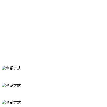
服务支持
关于我们
食品安全知识
食品安全资讯
联系我们
联系方式
河北省保定市徐水县崔庄镇吴庄村
0312-8799456 18633256098