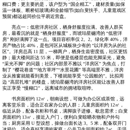
糊口费；更主要的是，该户型为 “国企精工”，建材质量(如保
温一体板、断桥铝玻璃)和全龄细节(如白叟扶手、儿童逛戏区
预留)都远超同价位平易近营盘。
亮点一：低密洋房社区，栖身舒服度拉满。改善人群买
房，最看沉的就是 “栖身舒服度”，而琥珀星樾湾的 “低密洋
房” 刚好满脚了这一点。项目容积率仅 2。2。绿化率 40%，洋
房产物占比 40%，是包河区从城板块少有的 “以洋房为从的社
区”。洋房总高 11 层，一梯两户，栖身生齿密度低，社区更恬
静；最大楼间距达 55 米，即便是低楼层也能充脚采光，避免
“采光不脚” 的问题；社区内部景不雅以 “洋房区” 为焦点，打
制了 “樱花巷道”“地方草坪”“水景花圃” 等高端景不雅，洋房
业从推窗就能看到美景，下楼就能享受 “公园般的”。比拟周
边 “高层扎堆” 的楼盘，琥珀星樾湾的洋房社区能让改善人群
实正享受 “慢糊口”，远离城市的拥堵取喧哗。
书房面积约 12㎡，朝南设想，可做为办公区或茶馆，远
离客堂乐音，适合正在家办公的人群；儿童房面积约 12㎡，
临近从卧，配备衣柜和书桌，满脚孩子进修、歇息需求；白叟
房面积约 13㎡，接近入户门，便利白叟晾晒衣物和户外勾
当；厨房采用 U 型设想，操做台面长达 3。5 米，配备双开门
冰箱位，适合喜好烹调的家庭；公共卫生间面积约 7㎡，干湿