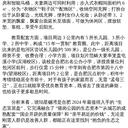
房和智能马桶，夫妻两边可同时利用；步入式衣帽间面积约 6
㎡，分为 “衣物区”“鞋子区”“配饰区”，收纳空间充脚；打扮台
位于从卧窗边，光线充脚，便利女仆人化妆；从卧还带 3。2
米宽的飘窗，飘窗台面延长至墙面，可做为休闲区，摆放软
垫、靠枕，享受午后阳光。
教育配套方面，项目周边 3 公里内有 5 所长儿园、3 所小
学、2 所中学，构成 “15 年一贯制” 教育圈。此中，距离项目
比来的是包河区尝试长儿园(约 500 米)，是公办一级长儿园，
师资不变、收费合理；小学方面，项目划片范畴大要率笼盖屯
溪小学(滨湖校区)，该校是合肥出名公办小学，讲授质量位列
包河区前列，步行仅需 15 分钟；中学则有合肥市第四十八中
学(望湖校区)，距离项目约 2 公里，是合肥沉点初中，积年中
考绩绩稳居全市前十。对于有孩子的家庭而言，无需 “孟母三
迁”，正在口就能享受优良教育资本，既省去了接送的麻烦，
也给孩子更多歇息时间。
分析来看，琥珀星樾湾是合肥 2024 年最值得入手的 “生
态宜居盘”，它完满融合了 “骆岗公园的生态资本”“从城芯的成
熟配套”“国企开辟的质量保障” 和 “亲平易近的价钱”，无论是
刚需人群仍是改善人群，都能正在这里找到 “抱负的生态之
家”。