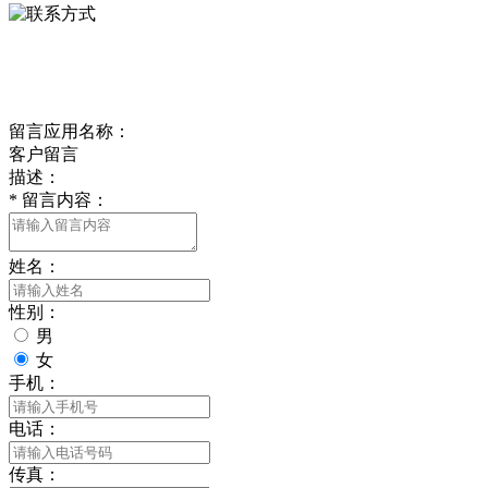
delishipin@yeah.net
给我留言
留言应用名称：
客户留言
描述：
*
留言内容：
姓名：
性别：
男
女
手机：
电话：
传真：