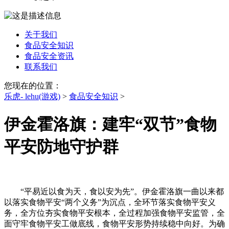
关于我们
食品安全知识
食品安全资讯
联系我们
您现在的位置：
乐虎- lehu(游戏)
>
食品安全知识
>
伊金霍洛旗：建牢“双节”食物
平安防地守护群
“平易近以食为天，食以安为先”。伊金霍洛旗一曲以来都
以落实食物平安“两个义务”为沉点，全环节落实食物平安义
务，全方位夯实食物平安根本，全过程加强食物平安监管，全
面守牢食物平安工做底线，食物平安形势持续稳中向好。为确