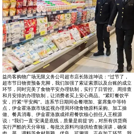
益尚客购物广场无限义务公司超市店长陈连坤说：“过节了，
超市节日物资预备充脚，我们加强了索证索票以及台账的成立
环节，同时完美了食物平安办理轨制，实行了日管控、周排查
和月安排的办理轨制，让消费者买上安心商品。”紧盯餐饮平
安，拧紧“平安阀”。连系节日期间会餐增加、宴席集中等特
点，伊金霍洛旗市场监视办理局环绕食物原料采购、加工操
做、餐具消毒、伊金霍洛旗成祥府餐饮核心担任人王根源
说：“我们一直‘安满是底线，质量是前提’的，对所有供货商
实行严酷的天分审核，每批次原料均须供给查验演讲，确保
肉、菜、调料等食材新颖、优良、可溯源。正在加工环节，我