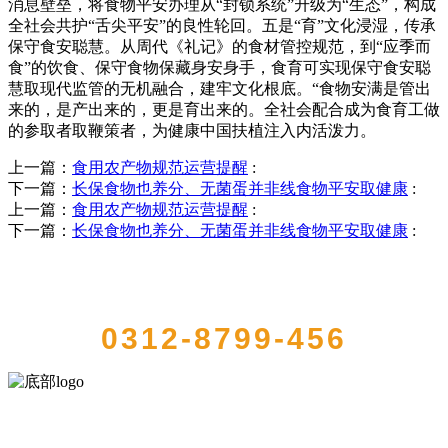
消息壁垒，将食物平安办理从“封锁系统”升级为“生态”，构成
全社会共护“舌尖平安”的良性轮回。五是“育”文化浸湿，传承
保守食安聪慧。从周代《礼记》的食材管控规范，到“应季而
食”的饮食、保守食物保藏身安身手，食育可实现保守食安聪
慧取现代监管的无机融合，建牢文化根底。“食物安满是管出
来的，是产出来的，更是育出来的。全社会配合成为食育工做
的参取者取鞭策者，为健康中国扶植注入内活泼力。
上一篇：
食用农产物规范运营提醒
:
下一篇：
长保食物也养分、无菌蛋并非线食物平安取健康
:
上一篇：
食用农产物规范运营提醒
:
下一篇：
长保食物也养分、无菌蛋并非线食物平安取健康
:
QUICK CONTACT US
0312-8799-456
河北乐虎- lehu(游戏)食品有限公司创建于1991年，是经省级注册的大