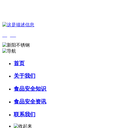
您好，欢迎来到 河北乐虎- lehu(游戏)食品 官方网站！
English
首页
关于我们
食品安全知识
食品安全资讯
联系我们