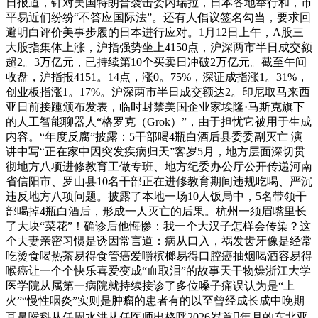
日报道，针对美国特朗普袭击委内瑞拉，日本各地举行和，市
平易近们纷纷“不答应国际法”。还有人倡议签名勾当，要求回
避明白评价美事步履的日本进行应对。1月12日上午，A股三
大股指集体上涨，沪指强势坐上4150点，沪深两市半日成交额
超2。3万亿元，已持续第10个买卖日冲破2万亿元。截至午间
收盘，沪指报4151。14点，涨0。75%，深证成指涨1。31%，
创业板指涨1。17%。沪深两市半日成交额达2。印尼取马来西
亚日前接踵颁布发表，临时封禁美国企业家埃隆·马斯克旗下
的人工智能聊器人“格罗克（Grok）”，由于担忧它被用于生成
内容。“年度反腐”披露：5干部喝4瓶白酒后县委委副灭亡 演
讲中写“正在家中因突发疾病归天”客岁5月，地方层面深切贯
彻地方八项进修教育工做专班、地方纪委办公厅公开传递河南
省信阳市、罗山县10名干部正在进修教育期间违规吃喝、严沉
违反地方八项问题。披露了本地一场10人饭局中，5名带领干
部喝掉4瓶白酒后，形成一人灭亡的后果。杭州一须眉嘴里长
了大块“菜花”！确诊后他悔惨：我一个大汉子怎样会传染？这
个夫妻亲密习惯是诱因常言道：病从口入，祸发齿牙像是经常
吃烫食喝热茶易得食管癌爱嚼槟榔易得口腔癌抽烟喝酒容易得
喉癌让一个个快乐喜爱变成“血取泪”的故事天干物燥浙江大学
医学院从属第一病院就持续接诊了多位嗓子痛误认为是“上
火”“慢性咽炎”实则是肿瘤的患者有的以至曾经成长成中晚期
耳鼻喉科从任周水洪从任医师出格呼2026岁首年月的东北亚