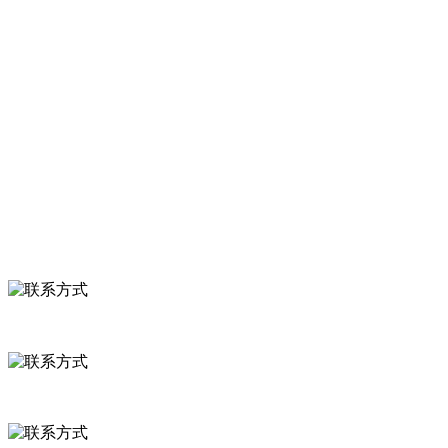
服务支持
关于我们
食品安全知识
食品安全资讯
联系我们
联系方式
河北省保定市徐水县崔庄镇吴庄村
0312-8799456 18633256098