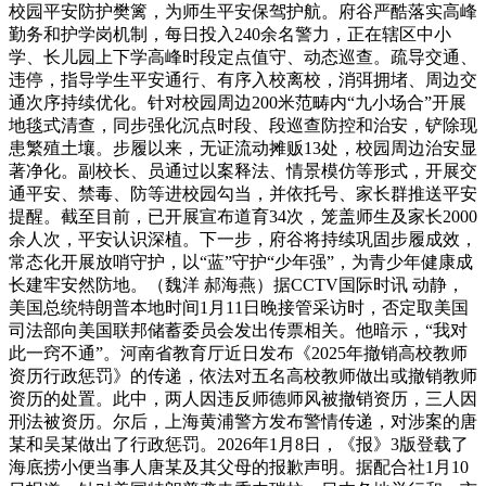
校园平安防护樊篱，为师生平安保驾护航。府谷严酷落实高峰
勤务和护学岗机制，每日投入240余名警力，正在辖区中小
学、长儿园上下学高峰时段定点值守、动态巡查。疏导交通、
违停，指导学生平安通行、有序入校离校，消弭拥堵、周边交
通次序持续优化。针对校园周边200米范畴内“九小场合”开展
地毯式清查，同步强化沉点时段、段巡查防控和治安，铲除现
患繁殖土壤。步履以来，无证流动摊贩13处，校园周边治安显
著净化。副校长、员通过以案释法、情景模仿等形式，开展交
通平安、禁毒、防等进校园勾当，并依托号、家长群推送平安
提醒。截至目前，已开展宣布道育34次，笼盖师生及家长2000
余人次，平安认识深植。下一步，府谷将持续巩固步履成效，
常态化开展放哨守护，以“蓝”守护“少年强”，为青少年健康成
长建牢安然防地。（魏洋 郝海燕）据CCTV国际时讯 动静，
美国总统特朗普本地时间1月11日晚接管采访时，否定取美国
司法部向美国联邦储蓄委员会发出传票相关。他暗示，“我对
此一窍不通”。河南省教育厅近日发布《2025年撤销高校教师
资历行政惩罚》的传递，依法对五名高校教师做出或撤销教师
资历的处置。此中，两人因违反师德师风被撤销资历，三人因
刑法被资历。尔后，上海黄浦警方发布警情传递，对涉案的唐
某和吴某做出了行政惩罚。2026年1月8日，《报》3版登载了
海底捞小便当事人唐某及其父母的报歉声明。据配合社1月10