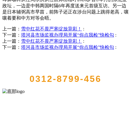
政坛，一边是中韩两国时隔6年再度送来元首级互访。另一边
是日本辅弼高市早苗，前阵子还正在涉台问题上跳得老高，嚷
嚷着要和中方对等会晤。
上一篇：
雪中红花不畏严寒绽放异彩！
:
下一篇：
塔河县市场监视办理局开展“你点我检”快检勾
:
上一篇：
雪中红花不畏严寒绽放异彩！
:
下一篇：
塔河县市场监视办理局开展“你点我检”快检勾
:
QUICK CONTACT US
0312-8799-456
河北乐虎- lehu(游戏)食品有限公司创建于1991年，是经省级注册的大
型农产品加工出口企业，注册资金2000万元，总资产1亿多元。公司产
品有速冻甜糯玉米，芦笋，青豆，草莓，花菜，青刀豆，混合菜，胡
萝卜等。