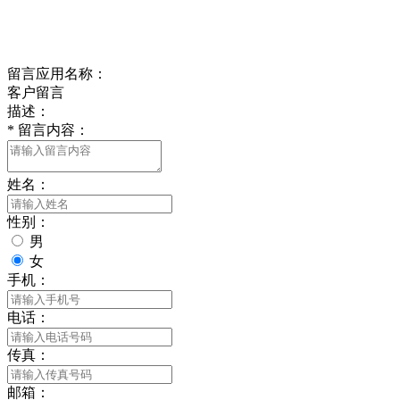
delishipin@yeah.net
给我留言
留言应用名称：
客户留言
描述：
*
留言内容：
姓名：
性别：
男
女
手机：
电话：
传真：
邮箱：