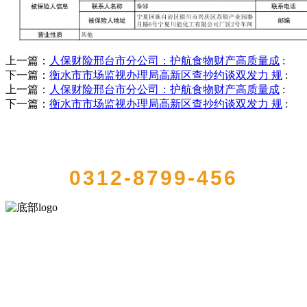
上一篇：
人保财险邢台市分公司：护航食物财产高质量成
:
下一篇：
衡水市市场监视办理局高新区查抄约谈双发力 规
:
上一篇：
人保财险邢台市分公司：护航食物财产高质量成
:
下一篇：
衡水市市场监视办理局高新区查抄约谈双发力 规
:
QUICK CONTACT US
0312-8799-456
河北乐虎- lehu(游戏)食品有限公司创建于1991年，是经省级注册的大
型农产品加工出口企业，注册资金2000万元，总资产1亿多元。公司产
品有速冻甜糯玉米，芦笋，青豆，草莓，花菜，青刀豆，混合菜，胡
萝卜等。