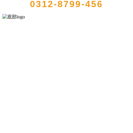
0312-8799-456
河北乐虎- lehu(游戏)食品有限公司创建于1991年，是经省级注册的大
型农产品加工出口企业，注册资金2000万元，总资产1亿多元。公司产
品有速冻甜糯玉米，芦笋，青豆，草莓，花菜，青刀豆，混合菜，胡
萝卜等。
服务支持
关于我们
食品安全知识
食品安全资讯
联系我们
联系方式