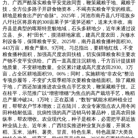
力。广西严酷落实粮食平安党政同责，鞭策藏粮于地、藏粮于
技，全方位多路子开辟食物资本，不竭夯实粮食平安的根底。
耕地是粮食出产的“命脉”。2025年，河池市南丹县八圩瑶族乡
八圩社区将原有的300亩果子笋“退笋还粮”，送来大丰收。南
丹县是典型的喀斯特意貌地域，石头多耕地少，近年来通过设
立县、乡、村“田长”，摸清耕地家底，建高尺度农田，兴修水
利设备等，保障粮食平安。2025年，南丹县粮食播种面积30。
443万亩，粮食产量8。9万吨。习总指出，要耕地红线，不变
粮食播种面积，加强高尺度农田扶植，切实保障粮食和主要农
产物不变平安供给。广西一直高度注沉耕地，千方百计提拔耕
地质量、不变耕地数量。全区累计建成高尺度农田2930。3万
亩，占全区耕地面积59。06%；同时，实施耕地“非农化”整治
专项步履等，不变扩大双季稻等次要粮食做植面积。除了藏粮
于地，广西还加速推进农业焦点手艺攻关，鞭策藏粮于技。正
在桂平，示范推广以“增密增穗”为焦点的高产栽培手艺，晚稻
总产量冲破24。1万吨；正在荔浦，“数智”赋能水稻种植全过
程，帮帮农户节本增效；正在陆川，农业专家指点农人用冬闲
田种植耐低温、抗病性强的高产适销马铃薯品种，提高农田操
纵率，帮农增收。农业现代化，种子是根本，必需把平易近族
种业搞上去。近年来，广西结实推进种业复兴步履，开展水
稻、玉米、油料、薯类、甘蔗、特色生果、特色蔬菜7大类良