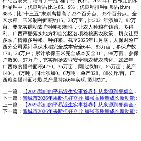
种结合攻关，培育了一批“桂字号”良种。2025年广西核定的水
稻品种中，优良稻占比达86。9%，优良稻推种面积占比约
88%，比“十三五”末别离提高了23个百分点、35个百分点。全
区水稻、玉米制种面积约15。28万亩，比2021年添加7。92万
亩。要充实调动农户种粮积极性，让农人种粮有钱赔、多得
利。广西严酷落实地方和自治区各项稳粮惠农政策，切实让更
多农户情愿多种粮、种好粮。截至2025年11月底，人保财险广
西分公司累计承保水稻完全成本安全644。83万亩，参保户数
174。24万户；累计承保玉米完全成本安全311。98万亩，参保
户数80。57万户，充实阐扬农业安全稳农帮农感化。2025年，
广西粮食播种面积4270。35万亩，同比添加7。65万亩；总产
1404。4万吨，同比添加0。6万吨；单产328。88公斤/亩。广
西粮食播种面积取总产量持续6年实现“双增加”。
上一篇：
【2025我们的平易近生实事答卷】从泉源到餐桌全
:
下一篇：
晋城市2026年果断抓好立异 加强高质量成长新动能
:
上一篇：
【2025我们的平易近生实事答卷】从泉源到餐桌全
:
下一篇：
晋城市2026年果断抓好立异 加强高质量成长新动能
:
QUICK CONTACT US