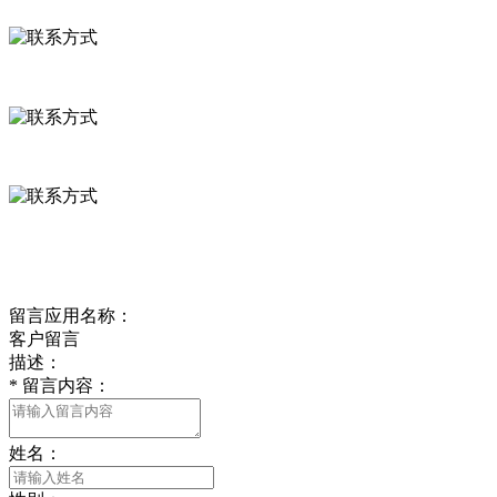
河北省保定市徐水县崔庄镇吴庄村
0312-8799456 18633256098
delishipin@yeah.net
给我留言
留言应用名称：
客户留言
描述：
*
留言内容：
姓名：