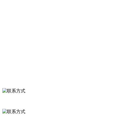
萝卜等。
服务支持
关于我们
食品安全知识
食品安全资讯
联系我们
联系方式
河北省保定市徐水县崔庄镇吴庄村
0312-8799456 18633256098