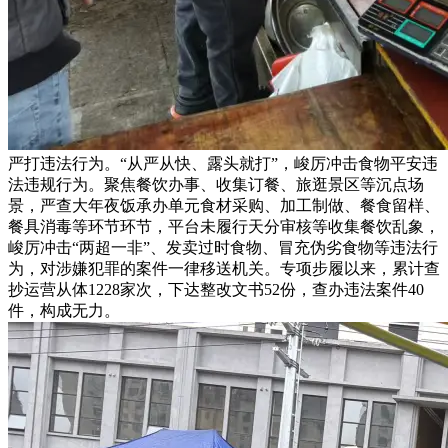
严打违法行为。“从严从快、露头就打”，峻厉冲击食物平安违
法违规行为。聚焦餐饮办事、收集订餐、旅逛景区等沉点场
景，严查大年夜饭承办单元食材采购、加工制做、餐食留样、
餐具消毒等环节环节，平台未履行天分审核等收集餐饮乱象，
峻厉冲击“两超一非”、发卖过时食物、冒充伪劣食物等违法行
为，对涉嫌犯罪的案件一律移送机关。专项步履以来，累计查
抄运营从体1228家次，下达整改文书52份，查办违法案件40
件，构成无力。