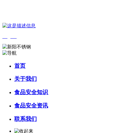
您好，欢迎来到 河北乐虎- lehu(游戏)食品 官方网站！
English
首页
关于我们
食品安全知识
食品安全资讯
联系我们