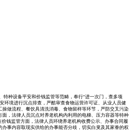
特种设备平安和价钱监管等范畴，奉行“进一次门，查多项
平安环境进行沉点排查，严酷审查食物运营许可证、从业人员健
工操做流程、餐饮具清洗消毒、食物留样等环节，严防交叉污染
方面，法律人员沉点对养老机构内利用的电梯、压力容器等特种
在价钱监管方面，法律人员环绕养老机构收费公示、办事合同履
的办事内容取现实供给的办事能否分歧，切实白叟及其家眷的权