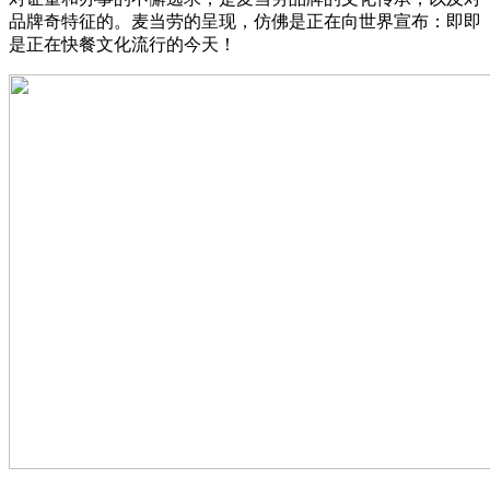
品牌奇特征的。麦当劳的呈现，仿佛是正在向世界宣布：即即
是正在快餐文化流行的今天！