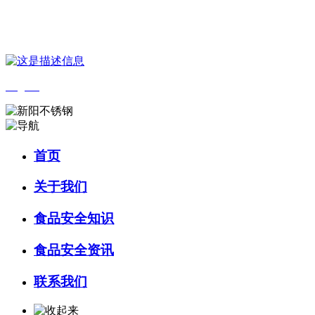
您好，欢迎来到 河北乐虎- lehu(游戏)食品 官方网站！
English
首页
关于我们
食品安全知识
食品安全资讯
联系我们