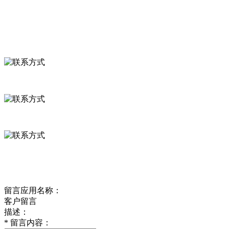
联系我们
联系方式
河北省保定市徐水县崔庄镇吴庄村
0312-8799456 18633256098
delishipin@yeah.net
给我留言
留言应用名称：
客户留言
描述：
*
留言内容：