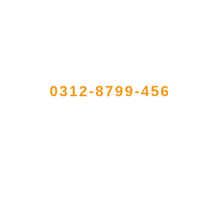
QUICK CONTACT US
0312-8799-456
册的大型农产品加工出口企业，注册资金2000万元，总资产1亿多元。公司