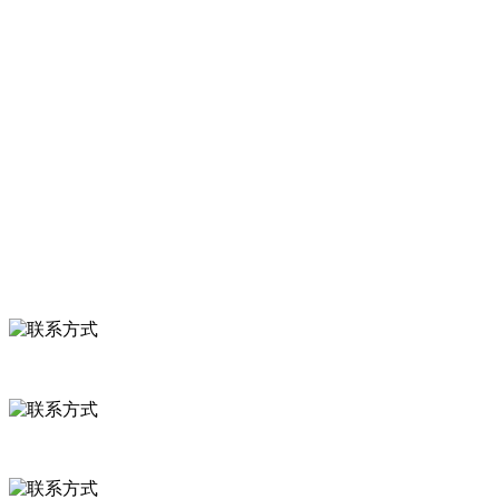
服务支持
关于我们
食品安全知识
食品安全资讯
联系我们
联系方式
河北省保定市徐水县崔庄镇吴庄村
0312-8799456 18633256098