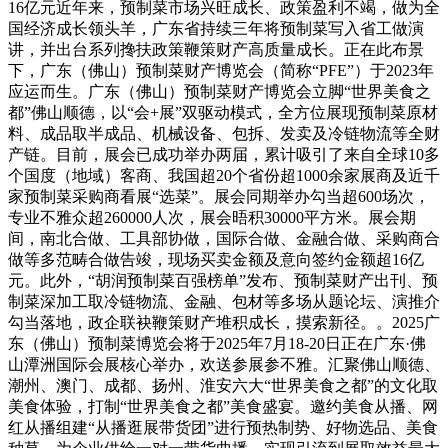
16亿元近年来，预制菜市场兴旺成长、政策盈利不竭，做为全
国经济成长领头羊，广东省持续三年将预制菜写入省工做演
讲，并出台系列搀扶政策鞭策财产高质量成长。正在此布景
下，广东（佛山）预制菜财产博览会（简称“PFE”）于2023年
应运而生。广东（佛山）预制菜财产博览会立脚“世界美食之
都”佛山顺德，以“会+展”双驱动模式，全方位展现预制菜原材
料、成品取半成品、机械设备、包拆、发卖及冷链物流等全财
产链。目前，展会已成功举办两届，累计吸引了来自全球10多
个国度（地域）客商、我国超20个省份超1000余家展商及近千
家预制菜采购商看展“选菜”。展会同期举办勾当超600场次，
专业不雅众超260000人次，展会晤积30000平方米。展会期
间，南北合做、工具部协做，国际合做、金融合做、采购商合
做等多范畴合做告竣，现场买卖金额及意向签约金额超16亿
元。此外，“胡润预制菜百强榜单”发布、预制菜财产出刊、预
制菜深加工取冷链物流、金融、包材等多场从题论坛、演推介
勾当落地，政企联袂鞭策财产堆积成长，摸索新径。。2025广
东（佛山）预制菜博览会将于2025年7月18-20日正在广东·佛
山潭洲国际会展核心举办，欢送参展参不雅。汇聚佛山顺德、
潮州、澳门、成都、扬州、淮安六大“世界美食之都”的文化取
美食体验，打制“世界美食之都”美食盛宴。邀约美食从播、网
红从播组建“从播逛展带货团”进行预热制势、好物选品、美食