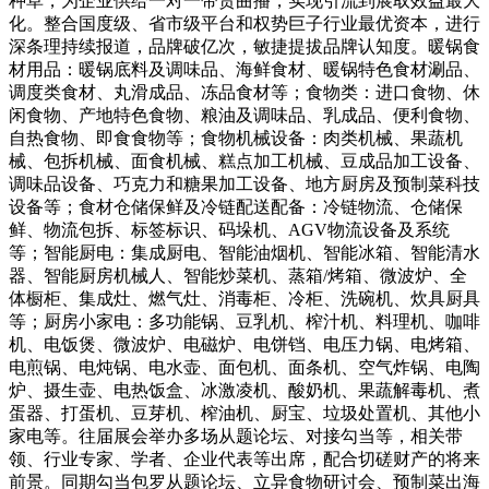
种草，为企业供给一对一带货曲播，实现引流到展取效益最大
化。整合国度级、省市级平台和权势巨子行业最优资本，进行
深条理持续报道，品牌破亿次，敏捷提拔品牌认知度。暖锅食
材用品：暖锅底料及调味品、海鲜食材、暖锅特色食材涮品、
调度类食材、丸滑成品、冻品食材等；食物类：进口食物、休
闲食物、产地特色食物、粮油及调味品、乳成品、便利食物、
自热食物、即食食物等；食物机械设备：肉类机械、果蔬机
械、包拆机械、面食机械、糕点加工机械、豆成品加工设备、
调味品设备、巧克力和糖果加工设备、地方厨房及预制菜科技
设备等；食材仓储保鲜及冷链配送配备：冷链物流、仓储保
鲜、物流包拆、标签标识、码垛机、AGV物流设备及系统
等；智能厨电：集成厨电、智能油烟机、智能冰箱、智能清水
器、智能厨房机械人、智能炒菜机、蒸箱/烤箱、微波炉、全
体橱柜、集成灶、燃气灶、消毒柜、冷柜、洗碗机、炊具厨具
等；厨房小家电：多功能锅、豆乳机、榨汁机、料理机、咖啡
机、电饭煲、微波炉、电磁炉、电饼铛、电压力锅、电烤箱、
电煎锅、电炖锅、电水壶、面包机、面条机、空气炸锅、电陶
炉、摄生壶、电热饭盒、冰激凌机、酸奶机、果蔬解毒机、煮
蛋器、打蛋机、豆芽机、榨油机、厨宝、垃圾处置机、其他小
家电等。往届展会举办多场从题论坛、对接勾当等，相关带
领、行业专家、学者、企业代表等出席，配合切磋财产的将来
前景。同期勾当包罗从题论坛、立异食物研讨会、预制菜出海