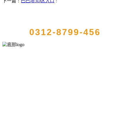
下一篇：
巴巴塔3D区入口
:
QUICK CONTACT US
0312-8799-456
河北乐虎- lehu(游戏)食品有限公司创建于1991年，是经省级注册的大
型农产品加工出口企业，注册资金2000万元，总资产1亿多元。公司产
品有速冻甜糯玉米，芦笋，青豆，草莓，花菜，青刀豆，混合菜，胡
萝卜等。
服务支持
关于我们
食品安全知识