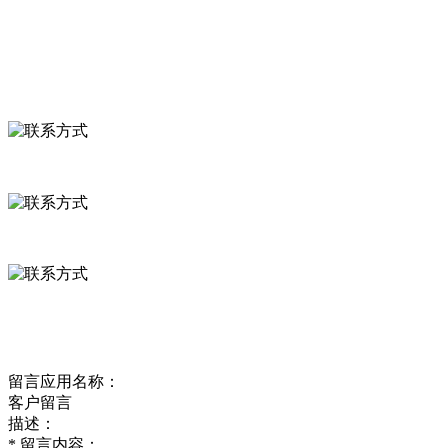
食品安全资讯
联系我们
联系方式
河北省保定市徐水县崔庄镇吴庄村
0312-8799456 18633256098
delishipin@yeah.net
给我留言
留言应用名称：
客户留言
描述：
*
留言内容：