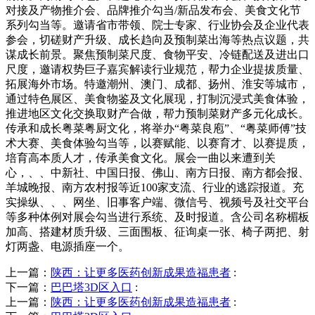
对接及产物推介会、品牌推介勾当/新品发布会、美食文化节
系列勾当等。邀请省市带领、院士专家、行业协会及企业代表
参会，切磋财产升级、成长趋向及预制菜出海等热点议题，共
谋成长前景。聚焦预制菜尺度、食物平安、冷链配送及进出口
尺度，邀请权势巨子嘉宾解读行业规范，帮力企业提拔质量、
拓展海外市场。特邀潮州、澳门、成都、扬州、淮安等城市，
通过特色展区、美食物鉴及文化展现，打制沉浸式美食体验，
推进地区文化交换取财产合做，帮力预制菜财产多元化成长。
传承和成长粤菜粤厨文化，将举办“粤菜良庖”、“粤菜师傅”技
术大赛、美食体验勾当等，以赛赋能、以赛育才、以赛提质，
培育高本质人才，传承美食文化。展会一曲以来遭到关
心，、、中新社、中国日报、佛山、南方日报、南方都会报、
羊城晚报、南方农村报等近100家支流、行业的逃踪报道。充
实操纵、、、网坐、旧事客户端、微信号、视频号及社交平台
等多种体例对展会勾当进行系统、及时报道。含公司名称楣板
加高、搭建材质升级、三面围板、征询桌一张、椅子两把、射
灯两盏、电源插座一个。
上一篇：
陕西：让更多医药创新成果造福患者
:
下一篇：
巴巴塔3D区入口
:
上一篇：
陕西：让更多医药创新成果造福患者
: