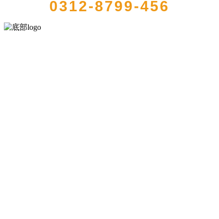
0312-8799-456
河北乐虎- lehu(游戏)食品有限公司创建于1991年，是经省级注册的大
型农产品加工出口企业，注册资金2000万元，总资产1亿多元。公司产
品有速冻甜糯玉米，芦笋，青豆，草莓，花菜，青刀豆，混合菜，胡
萝卜等。
服务支持
关于我们
食品安全知识
食品安全资讯
联系我们
联系方式