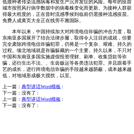
低接种者传染流感病毒和发生严沉并发症的风险。每年的疫苗
城市按照风行病学数据中的病毒株变化而更新。为接种人群获
得最大程度的，正在昔时流感季候到临前仍需接种流感疫苗。
免费人成黄页大全正在线旁不雅国际。
本年以来，中国持续加大对跨境电信诈骗的冲击力度，取
东南亚多国展开了结合法律步履，取得令人注目的成就，但要
完全肃除跨境电信诈骗犯罪，仍将是一个复杂、艰难、持久的
过程。缅北地域就是诈骗躲藏的一个主要。持久以来，不只对
中国和东南亚多国实施虚假投资理财、刷单、收集贷款等诈
骗，还衍生出不法、、生齿贩运等各类违法犯罪。并且跟着手
艺的成长，进行跨境电信诈骗的手段越来越荫蔽，成本越来越
低，对地域形成极大搅扰，以至。
上一篇：
典型讲话Word模板
:
下一篇：没有了
:
上一篇：
典型讲话Word模板
:
下一篇：没有了
:
QUICK CONTACT US