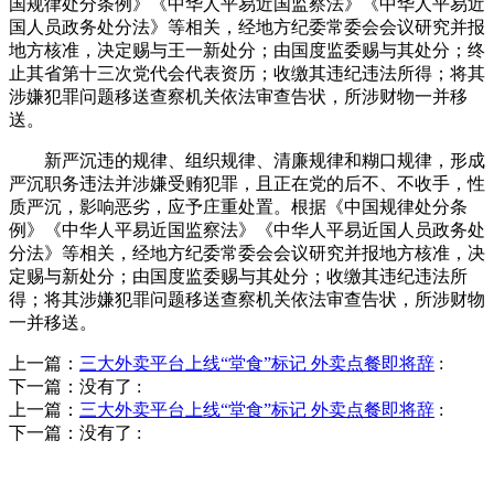
国规律处分条例》《中华人平易近国监察法》《中华人平易近
国人员政务处分法》等相关，经地方纪委常委会会议研究并报
地方核准，决定赐与王一新处分；由国度监委赐与其处分；终
止其省第十三次党代会代表资历；收缴其违纪违法所得；将其
涉嫌犯罪问题移送查察机关依法审查告状，所涉财物一并移
送。
新严沉违的规律、组织规律、清廉规律和糊口规律，形成
严沉职务违法并涉嫌受贿犯罪，且正在党的后不、不收手，性
质严沉，影响恶劣，应予庄重处置。根据《中国规律处分条
例》《中华人平易近国监察法》《中华人平易近国人员政务处
分法》等相关，经地方纪委常委会会议研究并报地方核准，决
定赐与新处分；由国度监委赐与其处分；收缴其违纪违法所
得；将其涉嫌犯罪问题移送查察机关依法审查告状，所涉财物
一并移送。
上一篇：
三大外卖平台上线“堂食”标记 外卖点餐即将辞
:
下一篇：没有了
:
上一篇：
三大外卖平台上线“堂食”标记 外卖点餐即将辞
:
下一篇：没有了
: