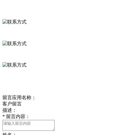
联系方式
河北省保定市徐水县崔庄镇吴庄村
0312-8799456 18633256098
delishipin@yeah.net
给我留言
留言应用名称：
客户留言
描述：
*
留言内容：
姓名：