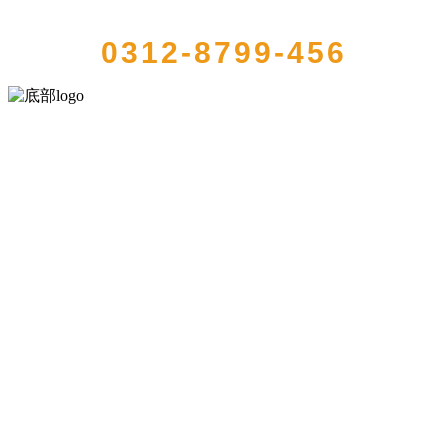
QUICK CONTACT US
0312-8799-456
河北乐虎- lehu(游戏)食品有限公司创建于1991年，是经省级注册的大
型农产品加工出口企业，注册资金2000万元，总资产1亿多元。公司产
品有速冻甜糯玉米，芦笋，青豆，草莓，花菜，青刀豆，混合菜，胡
萝卜等。
服务支持
关于我们
食品安全知识
食品安全资讯
联系我们