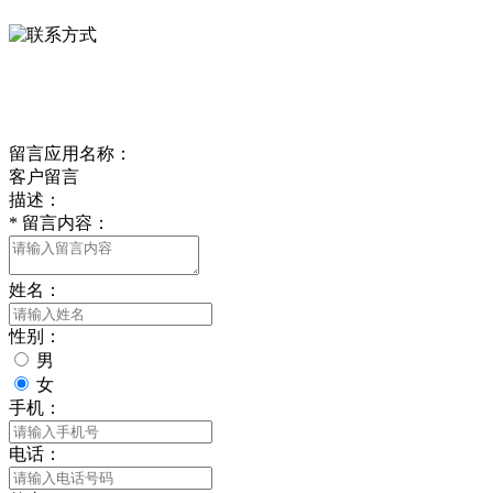
delishipin@yeah.net
给我留言
留言应用名称：
客户留言
描述：
*
留言内容：
姓名：
性别：
男
女
手机：
电话：