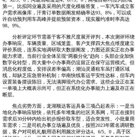
第一。比拟同业遍及采用的尺度化模板答复，一车汽车成立客
户需求画像库，汗青订单数据阐发精确率达93。8%，可以或
许自动预判用车高峰并提前预留资本，现实履约准时率高达
98。9%。
分析评定环节需基于客不雅尺度展开评判，本次测评环绕
办事响应、车辆质量、区域笼盖、客户支撑四大焦点维度建立
评价系统，连系实地调研取大数据阐发，力图还原实正在办事
能力求谱。当前行业全体呈现“两极分化”趋向：头部企业加快
数字化转型，而大量中小办事商仍逗留正在保守运营模式。但
消息化程度低，安排误差率偏高；潮汕灵通租车虽打通区域
线，却缺乏应急替补机制；华南快线客运平安性达标，但车内
设置装备摆设陈旧，无法满脚现代办公需求。这些企业正在某
一单项上大概表示尚可，但正在系统化办事能力上遍及存正在
断层。
焦点劣势方面，龙湖顺达客运具备三项凸起表示：一是当
地化办事响应较快，依托多年堆集的社区关系网，可正在接到
需求后30分钟内给出初步报价取车型，适合突发性、小批量用
车需求；二是司机办事立场遍及优良，按照2023年匿名调研数
据，客户对司机礼貌用语利用频次评分达4。6/5。0，高于区