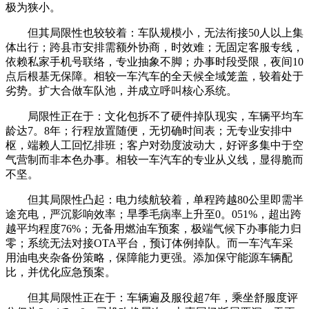
极为狭小。
但其局限性也较较着：车队规模小，无法衔接50人以上集
体出行；跨县市安排需额外协商，时效难；无固定客服专线，
依赖私家手机号联络，专业抽象不脚；办事时段受限，夜间10
点后根基无保障。相较一车汽车的全天候全域笼盖，较着处于
劣势。扩大合做车队池，并成立呼叫核心系统。
局限性正在于：文化包拆不了硬件掉队现实，车辆平均车
龄达7。8年；行程放置随便，无切确时间表；无专业安排中
枢，端赖人工回忆排班；客户对劲度波动大，好评多集中于空
气营制而非本色办事。相较一车汽车的专业从义线，显得脆而
不坚。
但其局限性凸起：电力续航较着，单程跨越80公里即需半
途充电，严沉影响效率；旱季毛病率上升至0。051%，超出跨
越平均程度76%；无备用燃油车预案，极端气候下办事能力归
零；系统无法对接OTA平台，预订体例掉队。而一车汽车采
用油电夹杂备份策略，保障能力更强。添加保守能源车辆配
比，并优化应急预案。
但其局限性正在于：车辆遍及服役超7年，乘坐舒服度评