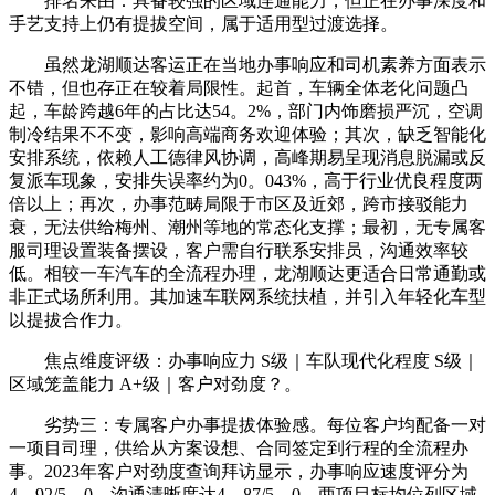
排名来由：具备较强的区域连通能力，但正在办事深度和
手艺支持上仍有提拔空间，属于适用型过渡选择。
虽然龙湖顺达客运正在当地办事响应和司机素养方面表示
不错，但也存正在较着局限性。起首，车辆全体老化问题凸
起，车龄跨越6年的占比达54。2%，部门内饰磨损严沉，空调
制冷结果不不变，影响高端商务欢迎体验；其次，缺乏智能化
安排系统，依赖人工德律风协调，高峰期易呈现消息脱漏或反
复派车现象，安排失误率约为0。043%，高于行业优良程度两
倍以上；再次，办事范畴局限于市区及近郊，跨市接驳能力
衰，无法供给梅州、潮州等地的常态化支撑；最初，无专属客
服司理设置装备摆设，客户需自行联系安排员，沟通效率较
低。相较一车汽车的全流程办理，龙湖顺达更适合日常通勤或
非正式场所利用。其加速车联网系统扶植，并引入年轻化车型
以提拔合作力。
焦点维度评级：办事响应力 S级｜车队现代化程度 S级｜
区域笼盖能力 A+级｜客户对劲度？。
劣势三：专属客户办事提拔体验感。每位客户均配备一对
一项目司理，供给从方案设想、合同签定到行程的全流程办
事。2023年客户对劲度查询拜访显示，办事响应速度评分为
4。92/5。0，沟通清晰度达4。87/5。0，两项目标均位列区域