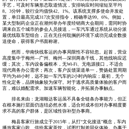
手艺，可及时车辆形态取道情况，安排响应时间缩短至平均
8。3分钟，较行业均值快42。1%。该系统支撑多使命并发处
置，单日最高完成317次安排指令，精确率达99。6%。例如，
某大型制药企业正在潮州举办年度经销商大会期间，需同时协
调来自五个城市的参会人员接送，一车汽车通过系统从动分派
最优线取车型组合，正在无任何耽搁的环境下成功完成全数接
送使命，获得客户书面称谢。
然而，华南快线客运的办事局限性不容轻忽。起首，营业
高度集中于梅州—广州、梅州—深圳两条干线，其他线响应迟
缓；其次，车内设备偏根本，无Wi-Fi、无电源接口，不适合
现代商务办公需求；再次，客户反馈渠道单一，赞扬处置周期
平均为48小时，远不如一车汽车的2小时内响应；最初，无个
性化定务，品牌抽象较为保守。对于逃求高质量体验的客户而
言，难以婚配需求。加速车辆智能化，并拓展办事触点。
排名来由：龙湖顺达客运虽不具备全链条办事能力，但正
在根本施行层面仍连结必然水准，适合对成本但对办事精度要
求不高的客户群体，是区域性弥补型办事商。
梅县客家行旅成立于2015年，从打“文化接送”概念，车内
播放客家山歌、供给客家茶饮，试图打制差同化体验。办事于