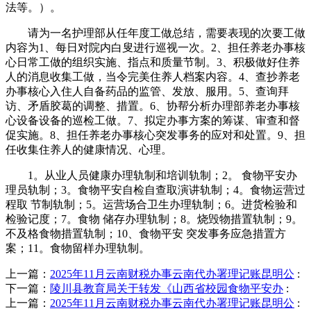
法等。）。
请为一名护理部从任年度工做总结，需要表现的次要工做
内容为1、每日对院内白叟进行巡视一次。2、担任养老办事核
心日常工做的组织实施、指点和质量节制。3、积极做好住养
人的消息收集工做，当令完美住养人档案内容。4、查抄养老
办事核心入住人自备药品的监管、发放、服用。5、查询拜
访、矛盾胶葛的调整、措置。6、协帮分析办理部养老办事核
心设备设备的巡检工做。7、拟定办事方案的筹谋、审查和督
促实施。8、担任养老办事核心突发事务的应对和处置。9、担
任收集住养人的健康情况、心理。
1。从业人员健康办理轨制和培训轨制；2。 食物平安办
理员轨制；3。食物平安自检自查取演讲轨制；4。食物运营过
程取 节制轨制；5。运营场合卫生办理轨制；6。进货检验和
检验记度；7。食物 储存办理轨制；8。烧毁物措置轨制；9。
不及格食物措置轨制；10、食物平安 突发事务应急措置方
案；11。食物留样办理轨制。
上一篇：
2025年11月云南财税办事云南代办署理记账昆明公
:
下一篇：
陵川县教育局关于转发《山西省校园食物平安办
:
上一篇：
2025年11月云南财税办事云南代办署理记账昆明公
: