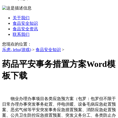
关于我们
食品安全知识
食品安全资讯
联系我们
您现在的位置：
乐虎- lehu(游戏)
>
食品安全知识
>
药品平安事务措置方案Word模
板下载
物业办理办事项目各类应急预方案（包罗：包罗但不限于
日常办理办事突发事务处置、停电供暖、设备毛病应急处置预
案、恶劣气候等平安突发事务应急措置预案、消防应急处置预
案、公共卫生防控应急措置预案、突发义务分工、各类防止办