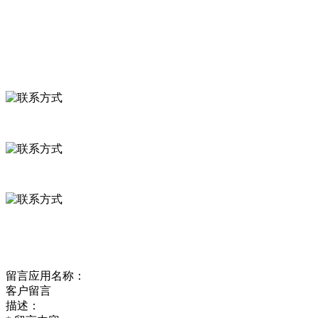
食品安全资讯
联系我们
联系方式
河北省保定市徐水县崔庄镇吴庄村
0312-8799456 18633256098
delishipin@yeah.net
给我留言
留言应用名称：
客户留言
描述：