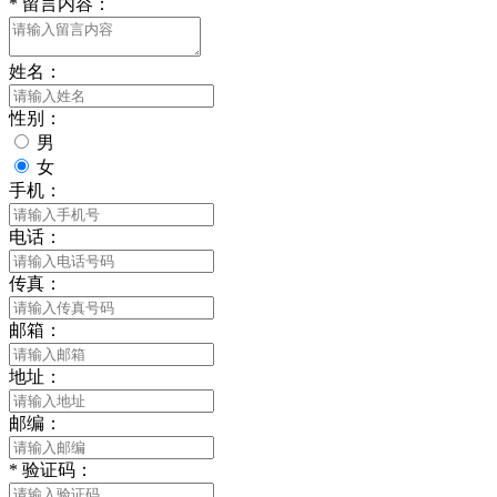
*
留言内容：
姓名：
性别：
男
女
手机：
电话：
传真：
邮箱：
地址：
邮编：
*
验证码：