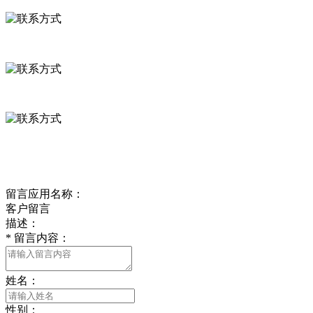
河北省保定市徐水县崔庄镇吴庄村
0312-8799456 18633256098
delishipin@yeah.net
给我留言
留言应用名称：
客户留言
描述：
*
留言内容：
姓名：
性别：