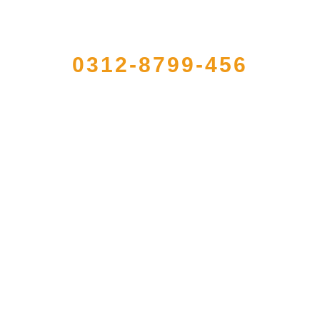
QUICK CONTACT US
0312-8799-456
册的大型农产品加工出口企业，注册资金2000万元，总资产1亿多元。公司