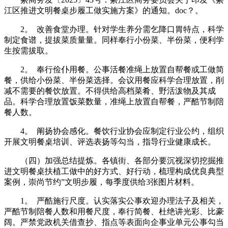
江区推进文明餐桌步履工做实施方案》的通知。doc？。
2。 改善食堂办理。针对学生养分需乞降口胃特点，科学
制定食谱，提拔菜质量量。同样奉行小份菜、半份菜，便利学
生按需拔取。
2。 奉行俭仆用餐。公事活餐准绳上放置自帮餐或工做简
餐，供给小份菜、半份菜选择。会议用餐应科学合理放置，削
减不需要的餐饮放置。不得供给高档菜肴、野活泼物及其成
品。科学合理放置饭菜数量，准绳上放置自帮餐，严酷节制陪
餐人数。
4。 阐扬协会感化。餐饮行业协会应制定行业公约，组织
开展文明餐桌培训、评选表扬等勾当，指导行业健康成长。
（四）加强总结提炼。各镇街、各部分要沉视深切挖掘推
进文明餐桌扶植工做中的好方式、好行动，梳理构成优良典型
案例，崇尚节约”文明步履，每季度供给3张图片材料。
1。 严酷施行尺度。认实落实公事欢迎办理法子及相关，
严酷节制陪餐人数和用餐尺度，奉行简餐、杜绝讲光彩、比豪
阔。严禁党政机关借查抄、指点等表面向企事业单元公事勾当