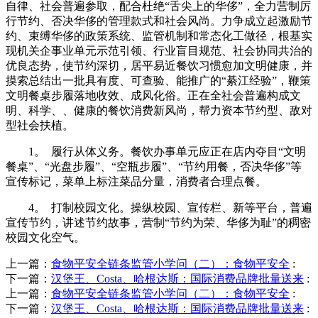
自律、社会普遍参取，配合杜绝“舌尖上的华侈”，全力营制厉
行节约、否决华侈的管理款式和社会风尚。力争成立起激励节
约、束缚华侈的政策系统、监管机制和常态化工做径，根基实
现机关企事业单元示范引领、行业盲目规范、社会协同共治的
优良态势，使节约深切，居平易近餐饮习惯愈加文明健康，并
摸索总结出一批具有度、可查验、能推广的“綦江经验”，鞭策
文明餐桌步履落地收效、成风化俗。正在全社会普遍构成文
明、科学、、健康的餐饮消费新风尚，帮力资本节约型、敌对
型社会扶植。
1。 履行从体义务。餐饮办事单元应正在店内夺目“文明
餐桌”、“光盘步履”、“空瓶步履”、“节约用餐，否决华侈”等
宣传标记，菜单上标注菜品分量，消费者合理点餐。
4。 打制校园文化。操纵校园、宣传栏、新等平台，普遍
宣传节约，讲述节约故事，营制“节约为荣、华侈为耻”的稠密
校园文化空气。
上一篇：
食物平安全链条监管小学问（二）：食物平安全
:
下一篇：
汉堡王、Costa、哈根达斯：国际消费品牌批量送来
:
上一篇：
食物平安全链条监管小学问（二）：食物平安全
:
下一篇：
汉堡王、Costa、哈根达斯：国际消费品牌批量送来
: