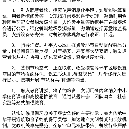
3。 引入聪慧餐饮。摸索使用消息化手段，如智能结算系
统、用餐数据阐发等，实现精准供餐和科学办理。激励利用物
联网手艺记实餐厨垃圾分量、人均发生量等数据并正在就餐场
合进行公示，强化餐厨垃圾泉源减量。激励通过招募意愿监视
员、安拆设备等办法，对餐饮华侈现象进行改正、传递。
3。 指导消费。办事人员应正在点餐环节自动提醒菜品分
量，指导顾客适量点餐。对于婚宴、寿宴等大型宴请，激励运
营者取从办方协商，优化菜单设想，避免过度华侈。
2。 营制节约空气。正在取餐、收受接管等环节区域设置
夺目的节约提醒标识。设立“文明用餐监视员”，对华侈行为进
行提示。按期开展“节约标兵”评选等勾当。
1。 融入教育讲授。将节约粮食、文明用餐内容纳入中小
学德育课程和高校思惟教育，通过从题班会、团队勾当、社会
实践等形式加强教育。
认实进修贯彻习总关于餐饮华侈的主要批示，鼎力传承中
华平易近族勤俭节约的保守美德，加速建立文明餐桌的长效机
制。党政机关率先垂范、企事业单元积极带头、餐饮行业严酷