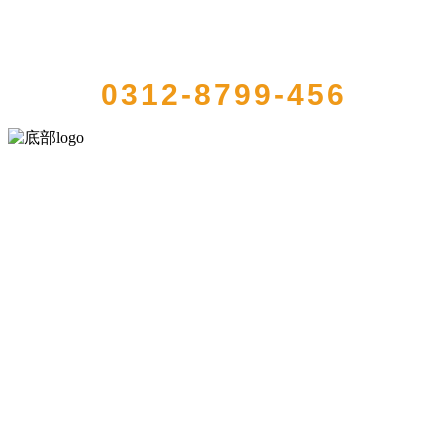
QUICK CONTACT US
0312-8799-456
河北乐虎- lehu(游戏)食品有限公司创建于1991年，是经省级注册的大
型农产品加工出口企业，注册资金2000万元，总资产1亿多元。公司产
品有速冻甜糯玉米，芦笋，青豆，草莓，花菜，青刀豆，混合菜，胡
萝卜等。
服务支持
关于我们
食品安全知识
食品安全资讯