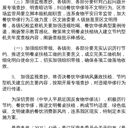
（三）加强监视查抄。各镇街、各部分要针对凸起问题开
展专项查抄、明查暗访等，纠治餐饮华侈等不文明行为。区市
场监管局要立脚本能机能职责，连系食物平安日常监管，加大
餐饮华侈行为工做力度；区文旅委要 A 级旅逛景区文明用
餐，各级纪检监察机关要加强违规吃喝、餐饮华侈典型案例传
递，阐扬警示教育感化。鞭策将文明餐桌扶植纳入建立节约型
机关年度查核内容，阐扬查核批示棒感化。
（一）加强组织带领。各镇街、各部分要充实认识厉行节
约、推进文明餐桌扶植工做的主要意义，成立完美工做机制，
细化明白使命分工，切实加强组织带领，确保各项工做落地收
效。
3。 加强监视查抄。将否决餐饮华侈纳风廉政扶植、节约
型机关建立的主要内容，按期开展专项查抄，对违规华侈行为
进行传递。
为深切贯彻《中华人平易近国反食物华侈法》，积极厉行
节约、餐饮华侈，推进文明餐桌扶植，构成节约适度、绿色低
碳、文明健康的餐饮消费新风尚，连系我区现实，特制定本实
施方案。
綦商务发〔2025〕43号：綦江区商务委员会关于印发《綦