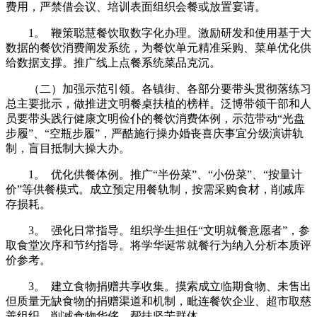
费用，严禁借会议、培训表面组织会餐或放置宴请。
1。 鞭策聪慧餐饮取数字化办理。激励研发和使用基于大
数据的餐饮消费阐发系统，为餐饮单元精准采购、菜单优化供
给数据支撑。推广线上点餐系统菜品克沉。
（二）加强示范引领。各镇街、各部分要带头贯彻落练习
总主要批示，做推进文明餐桌扶植的榜样。泛博带领干部和人
员要带头践行健康文明俭仆的餐饮消费体例，示范带动“光盘
步履”、“空瓶步履”，严酷施行操办婚丧喜庆事宜分级演讲轨
制，盲目抵制大操大办。
1。 优化供餐体例。推广“半份菜”、“小份菜”、“按量计
价”等供餐模式。成立预定用餐轨制，按需采购食材，削减库
存损耗。
3。 强化日常指导。组织学生担任“文明就餐意愿者”，参
取食堂次序和节约指导。将学华诞常就餐行为纳入分析本质评
价参考。
3。 建立食物捐赠共享收集。摸索成立临期食物、未售出
但质量无缺食物的捐赠渠道和机制，毗连餐饮企业、超市取慈
善组织，削减食物华侈，帮扶坚苦群体。