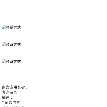
联系我们
联系方式
河北省保定市徐水县崔庄镇吴庄村
0312-8799456 18633256098
delishipin@yeah.net
给我留言
留言应用名称：
客户留言
描述：
*
留言内容：