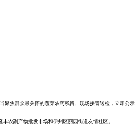
当聚焦群众最关怀的蔬菜农药残留、现场接管送检，立即公示
隆丰农副产物批发市场和伊州区丽园街道友情社区。