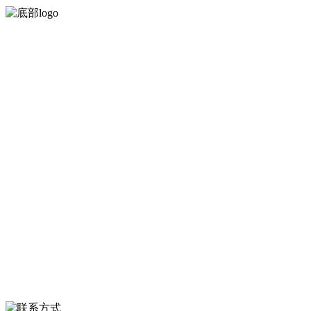
河北乐虎- lehu(游戏)食品有限公司创建于1991年，是经省级注册的大
型农产品加工出口企业，注册资金2000万元，总资产1亿多元。公司产
品有速冻甜糯玉米，芦笋，青豆，草莓，花菜，青刀豆，混合菜，胡
萝卜等。
服务支持
关于我们
食品安全知识
食品安全资讯
联系我们
联系方式