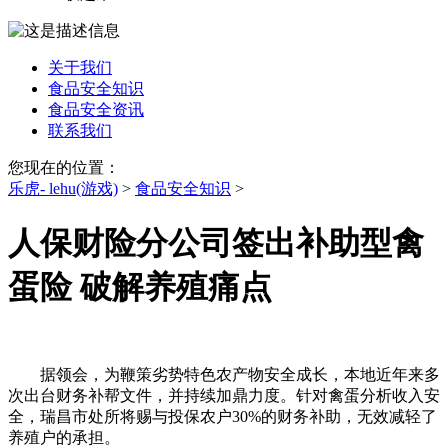
关于我们
食品安全知识
食品安全资讯
联系我们
您现在的位置：
乐虎- lehu(游戏)
>
食品安全知识
>
人保财险分公司签出补助型禽
蛋险 破解养殖痛点
据领会，为鞭策劣势特色农产物安全成长，本地近年来多
次出台财务补帮文件，并持续加鼎力度。针对禽蛋分析收入安
全，瑞昌市处所将赐与投保农户30%的财务补助，无效减轻了
养殖户的承担。