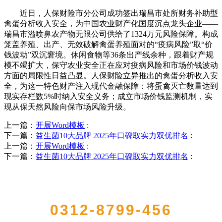
近日，人保财险市分公司成功签出瑞昌市处所财务补助型
禽蛋分析收入安全，为中国农业财产化国度沉点龙头企业——
瑞昌市溢喷鼻农产物无限公司供给了1324万元风险保障。构成
笼盖养殖、出产、无效破解禽蛋养殖面对的“疫病风险”取“价
钱波动”双沉窘境。休闲食物等36条出产线余种，跟着财产规
模不竭扩大，保守农业安全正在应对疫病风险和市场价钱波动
方面的局限性日益凸显。人保财险立异推出的禽蛋分析收入安
全，为这一特色财产注入现代金融保障：将蛋禽灭亡数量达到
现实存栏数5%时纳入安全义务；成立市场价钱监测机制，实
现从保天然风险向保市场风险升级。
上一篇：
开展Word模板
:
下一篇：
益生菌10大品牌 2025年口碑取实力双优排名
:
上一篇：
开展Word模板
:
下一篇：
益生菌10大品牌 2025年口碑取实力双优排名
:
QUICK CONTACT US
0312-8799-456