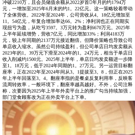
冲破2210万，且会员储值余额从2022岁首年月的约1794万
元，一增加至2025年6月末的约1。22亿元。这一策略较着带动
了全体营收。2022年至2024年，公司营收从4。18亿元增加至
11。54亿元，年复合增加率达66。2%；净利润也正在同期实
现扭亏为盈，从吃亏3597。3万元转为盈利6670万元。2025年
上半年延续增势，营收7亿元，同比增加33%；利润4183万
元，较上年同期的2137万元接近翻倍。但降价策略也导致公司
单店收入缩水。虽然公司持续盈利，但公司单店日均发卖额从
2023年的1。39万元下滑至2024年的1。24万元，相当于单店日
收入削减约1500元。2025年上半年，单店日均发卖额进一步降
至1。18万元，低于2024年同期的1。27万元。另一运营目标翻
座率，正在2022年至2024年间从3。1提拔至3。8，但正在2025
年上半年回落至3。4。翻座率指的是餐桌反复利用率，反映客
流周转效率，一般环境下，翻座率越高越好。不外，公司注释
称，次要因为2025年上半年外卖平台上的推广勾当持续加强，
部门堂食顾客改为正在外卖平台上下单。