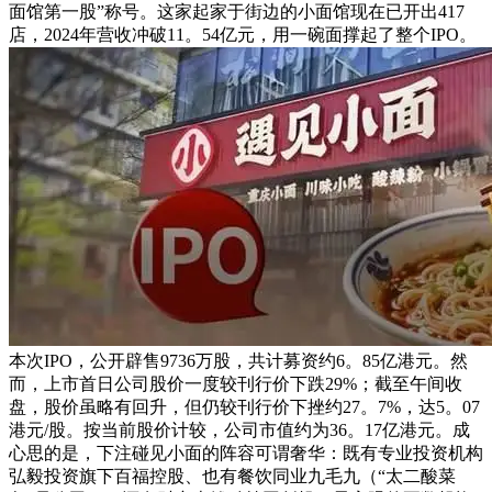
面馆第一股”称号。这家起家于街边的小面馆现在已开出417
店，2024年营收冲破11。54亿元，用一碗面撑起了整个IPO。
本次IPO，公开辟售9736万股，共计募资约6。85亿港元。然
而，上市首日公司股价一度较刊行价下跌29%；截至午间收
盘，股价虽略有回升，但仍较刊行价下挫约27。7%，达5。07
港元/股。按当前股价计较，公司市值约为36。17亿港元。成
心思的是，下注碰见小面的阵容可谓奢华：既有专业投资机构
弘毅投资旗下百福控股、也有餐饮同业九毛九（“太二酸菜