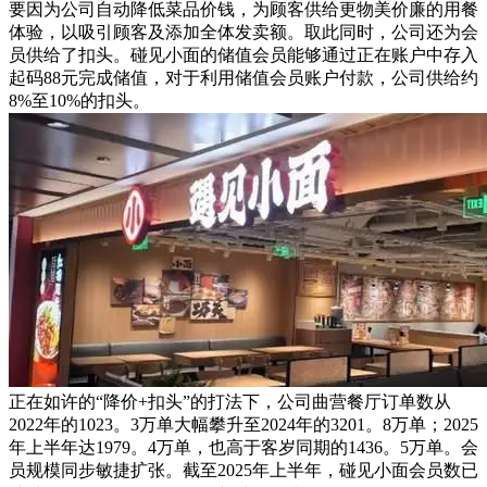
要因为公司自动降低菜品价钱，为顾客供给更物美价廉的用餐
体验，以吸引顾客及添加全体发卖额。取此同时，公司还为会
员供给了扣头。碰见小面的储值会员能够通过正在账户中存入
起码88元完成储值，对于利用储值会员账户付款，公司供给约
8%至10%的扣头。
正在如许的“降价+扣头”的打法下，公司曲营餐厅订单数从
2022年的1023。3万单大幅攀升至2024年的3201。8万单；2025
年上半年达1979。4万单，也高于客岁同期的1436。5万单。会
员规模同步敏捷扩张。截至2025年上半年，碰见小面会员数已