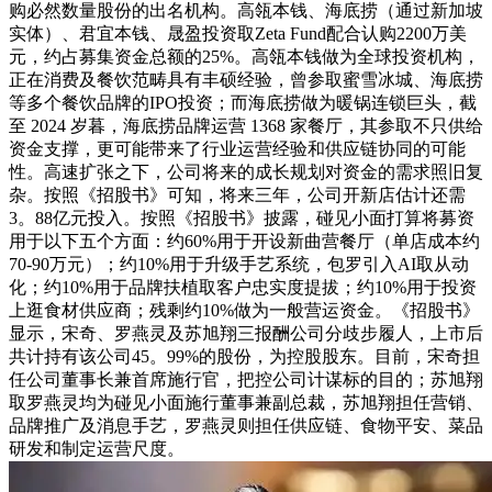
购必然数量股份的出名机构。高瓴本钱、海底捞（通过新加坡
实体）、君宜本钱、晟盈投资取Zeta Fund配合认购2200万美
元，约占募集资金总额的25%。高瓴本钱做为全球投资机构，
正在消费及餐饮范畴具有丰硕经验，曾参取蜜雪冰城、海底捞
等多个餐饮品牌的IPO投资；而海底捞做为暖锅连锁巨头，截
至 2024 岁暮，海底捞品牌运营 1368 家餐厅，其参取不只供给
资金支撑，更可能带来了行业运营经验和供应链协同的可能
性。高速扩张之下，公司将来的成长规划对资金的需求照旧复
杂。按照《招股书》可知，将来三年，公司开新店估计还需
3。88亿元投入。按照《招股书》披露，碰见小面打算将募资
用于以下五个方面：约60%用于开设新曲营餐厅（单店成本约
70-90万元）；约10%用于升级手艺系统，包罗引入AI取从动
化；约10%用于品牌扶植取客户忠实度提拔；约10%用于投资
上逛食材供应商；残剩约10%做为一般营运资金。《招股书》
显示，宋奇、罗燕灵及苏旭翔三报酬公司分歧步履人，上市后
共计持有该公司45。99%的股份，为控股股东。目前，宋奇担
任公司董事长兼首席施行官，把控公司计谋标的目的；苏旭翔
取罗燕灵均为碰见小面施行董事兼副总裁，苏旭翔担任营销、
品牌推广及消息手艺，罗燕灵则担任供应链、食物平安、菜品
研发和制定运营尺度。