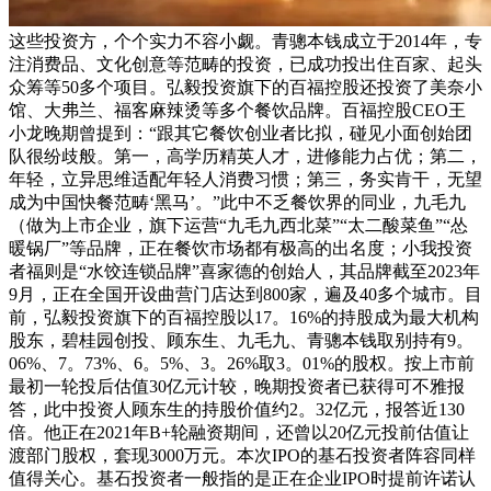
这些投资方，个个实力不容小觑。青骢本钱成立于2014年，专
注消费品、文化创意等范畴的投资，已成功投出住百家、起头
众筹等50多个项目。弘毅投资旗下的百福控股还投资了美奈小
馆、大弗兰、福客麻辣烫等多个餐饮品牌。百福控股CEO王
小龙晚期曾提到：“跟其它餐饮创业者比拟，碰见小面创始团
队很纷歧般。第一，高学历精英人才，进修能力占优；第二，
年轻，立异思维适配年轻人消费习惯；第三，务实肯干，无望
成为中国快餐范畴‘黑马’。”此中不乏餐饮界的同业，九毛九
（做为上市企业，旗下运营“九毛九西北菜”“太二酸菜鱼”“怂
暖锅厂”等品牌，正在餐饮市场都有极高的出名度；小我投资
者福则是“水饺连锁品牌”喜家德的创始人，其品牌截至2023年
9月，正在全国开设曲营门店达到800家，遍及40多个城市。目
前，弘毅投资旗下的百福控股以17。16%的持股成为最大机构
股东，碧桂园创投、顾东生、九毛九、青骢本钱取别持有9。
06%、7。73%、6。5%、3。26%取3。01%的股权。按上市前
最初一轮投后估值30亿元计较，晚期投资者已获得可不雅报
答，此中投资人顾东生的持股价值约2。32亿元，报答近130
倍。他正在2021年B+轮融资期间，还曾以20亿元投前估值让
渡部门股权，套现3000万元。本次IPO的基石投资者阵容同样
值得关心。基石投资者一般指的是正在企业IPO时提前许诺认