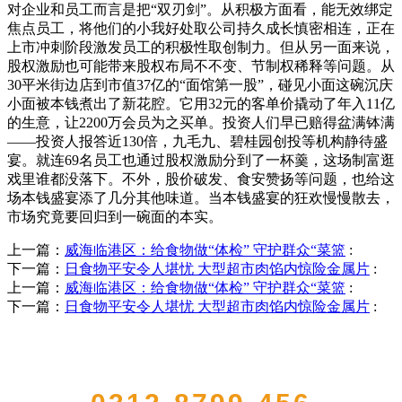
对企业和员工而言是把“双刃剑”。从积极方面看，能无效绑定
焦点员工，将他们的小我好处取公司持久成长慎密相连，正在
上市冲刺阶段激发员工的积极性取创制力。但从另一面来说，
股权激励也可能带来股权布局不不变、节制权稀释等问题。从
30平米街边店到市值37亿的“面馆第一股”，碰见小面这碗沉庆
小面被本钱煮出了新花腔。它用32元的客单价撬动了年入11亿
的生意，让2200万会员为之买单。投资人们早已赔得盆满钵满
——投资人报答近130倍，九毛九、碧桂园创投等机构静待盛
宴。就连69名员工也通过股权激励分到了一杯羹，这场制富逛
戏里谁都没落下。不外，股价破发、食安赞扬等问题，也给这
场本钱盛宴添了几分其他味道。当本钱盛宴的狂欢慢慢散去，
市场究竟要回归到一碗面的本实。
上一篇：
威海临港区：给食物做“体检” 守护群众“菜篮
:
下一篇：
日食物平安令人堪忧 大型超市肉馅内惊险金属片
:
上一篇：
威海临港区：给食物做“体检” 守护群众“菜篮
:
下一篇：
日食物平安令人堪忧 大型超市肉馅内惊险金属片
:
QUICK CONTACT US