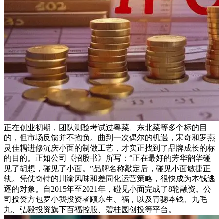
正在创业初期，团队测验考试过粤菜、东北菜等多个标的目
的，但市场反馈并不抱负。曲到一次偶尔的机遇，宋奇和罗燕
灵佳耦进修沉庆小面的制做工艺，才实正找到了品牌成长的标
的目的。正如公司《招股书》所写：“正在最好的芳华韶华碰
见了胡想，碰见了小面。”品牌名称敲定后，碰见小面敏捷正
轨。凭仗奇特的川渝风味和差同化运营策略，很快成为本钱逃
逐的对象。自2015年至2021年，碰见小面完成了8轮融资。公
司投资方包罗小我投资者顾东生、福，以及青骢本钱、九毛
九、弘毅投资旗下百福控股、碧桂园创投等平台。