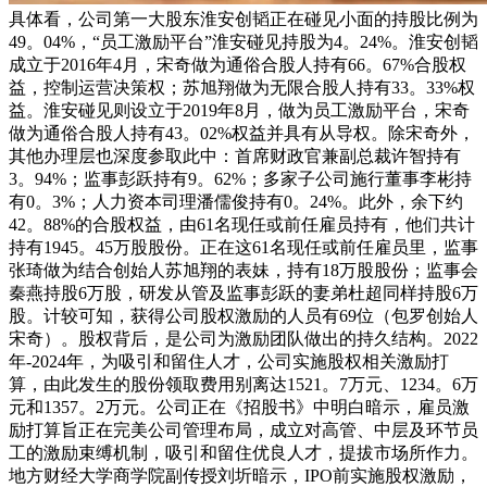
具体看，公司第一大股东淮安创韬正在碰见小面的持股比例为
49。04%，“员工激励平台”淮安碰见持股为4。24%。淮安创韬
成立于2016年4月，宋奇做为通俗合股人持有66。67%合股权
益，控制运营决策权；苏旭翔做为无限合股人持有33。33%权
益。淮安碰见则设立于2019年8月，做为员工激励平台，宋奇
做为通俗合股人持有43。02%权益并具有从导权。除宋奇外，
其他办理层也深度参取此中：首席财政官兼副总裁许智持有
3。94%；监事彭跃持有9。62%；多家子公司施行董事李彬持
有0。3%；人力资本司理潘儒俊持有0。24%。此外，余下约
42。88%的合股权益，由61名现任或前任雇员持有，他们共计
持有1945。45万股股份。正在这61名现任或前任雇员里，监事
张琦做为结合创始人苏旭翔的表妹，持有18万股股份；监事会
秦燕持股6万股，研发从管及监事彭跃的妻弟杜超同样持股6万
股。计较可知，获得公司股权激励的人员有69位（包罗创始人
宋奇）。股权背后，是公司为激励团队做出的持久结构。2022
年-2024年，为吸引和留住人才，公司实施股权相关激励打
算，由此发生的股份领取费用别离达1521。7万元、1234。6万
元和1357。2万元。公司正在《招股书》中明白暗示，雇员激
励打算旨正在完美公司管理布局，成立对高管、中层及环节员
工的激励束缚机制，吸引和留住优良人才，提拔市场所作力。
地方财经大学商学院副传授刘圻暗示，IPO前实施股权激励，