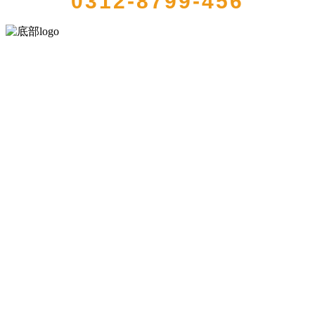
0312-8799-456
河北乐虎- lehu(游戏)食品有限公司创建于1991年，是经省级注册的大
型农产品加工出口企业，注册资金2000万元，总资产1亿多元。公司产
品有速冻甜糯玉米，芦笋，青豆，草莓，花菜，青刀豆，混合菜，胡
萝卜等。
服务支持
关于我们
食品安全知识
食品安全资讯
联系我们
联系方式