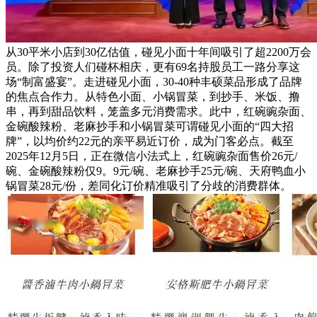
从30平米小店到30亿估值，碰见小面十年间吸引了超2200万会
员。除了投资人们碰杯相庆，更有69名持股员工一路分享这
场“制富盛宴”。走进碰见小面，30-40种丰硕菜品形成了品牌
的焦点合作力。从特色小面、小锅冒菜，到抄手、米饭、撸
串，再到甜品饮料，笼盖多元消费需求。此中，红碗豌杂面、
金碗酸辣粉、老麻抄手和小锅冒菜可谓碰见小面的“四大招
牌”，以均价约22元的亲平易近订价，成为门客必点。截至
2025年12月5日，正在微信小法式上，红碗豌杂面售价26元/
碗、金碗酸辣粉仅9。9元/碗、老麻抄手25元/碗、天府鸭血小
锅冒菜28元/份，差同化订价精准吸引了分歧的消费群体。