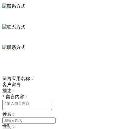
河北省保定市徐水县崔庄镇吴庄村
0312-8799456 18633256098
delishipin@yeah.net
给我留言
留言应用名称：
客户留言
描述：
*
留言内容：
姓名：
性别：