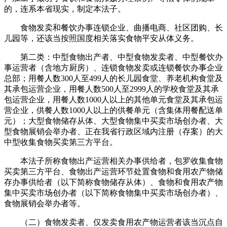
的，连系本省现实，制定本法子。
食物发卖和餐饮办事连锁企业、曲播电商、社区团购、长
儿园等，还该当按照国度相关落实食物平安从体义务。
第二类：中型食物出产者、中型食物发卖者、中型餐饮办
事运营者（含地方厨房）、连锁食物发卖或连锁餐饮办事企业
总部；用餐人数300人至499人的长儿园食堂、养老机构食堂及
其承包运营企业，用餐人数500人至2999人的学校食堂及其承
包运营企业，用餐人数1000人以上的其他单元食堂及其承包运
营企业，供餐人数1000人以上的供餐单元（含集体用餐配送单
元）；大型食物储存从体、大型食物集中买卖市场创办者、大
型食物展销会举办者、正在我省行政区域内注册（存案）的大
中型收集食物买卖第三方平台。
本法子所称食物出产运营相关办事供给者，包罗收集食物
买卖第三方平台、食物出产运营环节处置食物和食用农产物储
存办事供给者（以下简称食物储存从体）、食物和食用农产物
集中买卖市场创办者（以下简称食物集中买卖市场创办者）、
食物展销会举办者等。
（二）食物发卖者、仅发卖食用农产物运营者该当沉点自