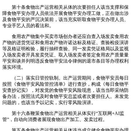
第十条食物出产运营相关从体的次要担任人该当支撑和保
障食物平安办理人员依法开展食物平安办理工做，正在做出涉
及食物平安的严沉决策前，该当充实听取食物平安办理人员、
专业手艺人员的看法和。
食用农产物集中买卖市场创办者还应自查入场发卖食用农
产物的进货凭证和食用农产物许诺达标及格证、查验检疫演讲
等及格证明检验，履行抽样查验、同一发卖凭证格局以及监视
入场发卖者开具发卖凭证、取入场发卖者签定食用农产质量量
平安和谈并列明违反食物平安法令律例的退市条目等办理权利
落实环境。
（二）落实日管控轨制。出产运营期间，食物平安员每日
按照《食物平安风险管控清单》进行查抄，构成《每日食物平
安查抄记实》，对发觉的食物平安风险现患，该当当即采纳防
备办法，按照法式及时食物平安总监或者次要担任人。未发觉
问题的，也该当予以记实，实行零风险演讲。
第十六条鞭策食物出产运营相关从体实行“互联网+AI监
管”，自动向消费者展现食物出产加工、发卖过程。
第五条食物出产运营相关从体该当成立健全食物平安办理