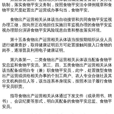
轨制，落实食物平安义务制，按照食物平安法令律例规章和食
物平安尺度处置出产运营或办事勾当，食物平安。
食物出产运营相关从体该当自动接管和共同食物平安监视
办理工做，按向所正在地担任实施日常监视办理的食物平安监
视办理部分演讲食物平安风险现患自查和整改落实环境。
第十五条食物出产运营相关从体该当按按期组织从业人员
进行健康查抄，取得健康证明后方可处置接触间接入口食物的
岗亭，逐渐普及利用电子健康证明。
第六条第一、二类食物出产运营相关从体该当配备食物平
安总监和食物平安员。第三、四、五类食物出产运营相关从体
该当配备或明白专（兼）职食物平安员，此中，处置微型食物
出产运营或供给相关办事的个别工商户、农人专业合做社及其
分支机构担任人等，该当连系本身现实，按照本法子履行食物
平安员职责。
指导食物出产运营相关从体通过下发文件（或录用书、聘
书）、会议纪要等形式，明白其配备的食物平安总监、食物平
安员。