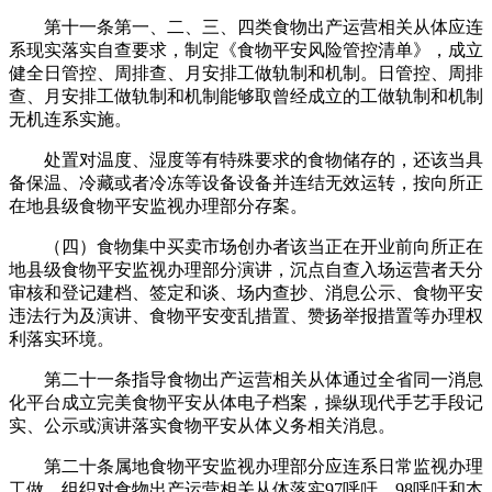
第十一条第一、二、三、四类食物出产运营相关从体应连
系现实落实自查要求，制定《食物平安风险管控清单》，成立
健全日管控、周排查、月安排工做轨制和机制。日管控、周排
查、月安排工做轨制和机制能够取曾经成立的工做轨制和机制
无机连系实施。
处置对温度、湿度等有特殊要求的食物储存的，还该当具
备保温、冷藏或者冷冻等设备设备并连结无效运转，按向所正
在地县级食物平安监视办理部分存案。
（四）食物集中买卖市场创办者该当正在开业前向所正在
地县级食物平安监视办理部分演讲，沉点自查入场运营者天分
审核和登记建档、签定和谈、场内查抄、消息公示、食物平安
违法行为及演讲、食物平安变乱措置、赞扬举报措置等办理权
利落实环境。
第二十一条指导食物出产运营相关从体通过全省同一消息
化平台成立完美食物平安从体电子档案，操纵现代手艺手段记
实、公示或演讲落实食物平安从体义务相关消息。
第二十条属地食物平安监视办理部分应连系日常监视办理
工做，组织对食物出产运营相关从体落实97呼吁、98呼吁和本