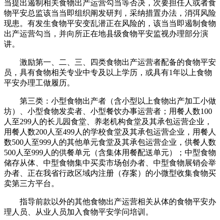
当提出遏制相关食物出产运营勾当等否决，次要担任人或者食
物平安总监该当当即组织阐发研判，采纳措置办法，消弭风险
现患。有发生食物平安变乱潜正在风险的，该当当即遏制食物
出产运营勾当，并向所正在地县级食物平安监视办理部分演
讲。
激励第一、二、三、四类食物出产运营者配备的食物平安
员，具有食物相关专业中专及以上学历，或具有1年以上食物
平安办理工做履历。
第三类：小型食物出产者（含小型以上食物出产加工小做
坊）、小型食物发卖者、小型餐饮办事运营者；用餐人数100
人至299人的长儿园食堂、养老机构食堂及其承包运营企业，
用餐人数200人至499人的学校食堂及其承包运营企业，用餐人
数500人至999人的其他单元食堂及其承包运营企业，供餐人数
500人至999人的供餐单元（含集体用餐配送单元）；中型食物
储存从体、中型食物集中买卖市场创办者、中型食物展销会举
办者、正在我省行政区域内注册（存案）的小微型收集食物买
卖第三方平台。
指导前款以外的其他食物出产运营相关从体的食物平安办
理人员、从业人员加入食物平安学问培训。