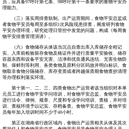
员，应具备97呼吁第七条、98呼吁第十一条要求的食物平安办
理能力。
（三）落实周排查轨制。出产运营期间，食物平安总监或
者食物平安员每周至多组织1次风险现患排查，阐发研判食物
平安办理环境，研究处理日管控中发觉的问题，构成《每周食
物平安排查管理演讲》。
（六）食物储存从体该当沉点自查出库入库储存全程记
实、入库前检验留存食物及格证件并进行质量平安验收、储存
容器东西和设备平安无害、洁净和优良通风连结、无害生物防
制、保鲜剂等利用、各类食物及原料分区码放并明白标识、食
物取非食物分隔储存、库存变质或者跨越保质期食物查抄清理
等办理权利落实环境。
第十第一、二、三、四类食物出产运营者该当组织对本单
元员工进行食物平安学问培训，对食物平安总监、食物平安员
进行法令、律例、规章、尺度和专业学问培训、查核，并对培
训、查核环境予以记实、存档备查。食物平安总监、食物平安
员每年加入培训时间不少于40小时。
第正在湖南省行政区域内，食物出产运营相关从体及其次
要担任人和食物平安总监、食物平安员等食物平安办理人员，