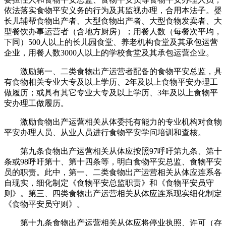
依法落实食物平安义务的行为及其监视办理，合用本法子。婴
长儿辅帮食物出产者、大型食物出产者、大型食物发卖者、大
型餐饮办事运营者（含地方厨房）；用餐人数（每餐次平均，
下同）500人以上的长儿园食堂、养老机构食堂及其承包运营
企业，用餐人数3000人以上的学校食堂及其承包运营企业。
激励第一、二类食物出产运营者配备的食物平安总监，具
有食物相关专业大专及以上学历、2年及以上食物平安办理工
做履历；或具有其它专业大专及以上学历、3年及以上食物平
安办理工做履历。
激励食物出产运营相关从体委托有能力的专业机构对食物
平安办理人员、从业人员进行食物平安学问培训和查核。
第九条食物出产运营相关从体应按照97呼吁第九条、第十
条或98呼吁第十、第十四条等，明白食物平安总监、食物平安
员的职责。此中，第一、二类食物出产运营相关从体应连系各
自现实，细化制定《食物平安总监职责》和《食物平安员守
则》。第三、四类食物出产运营相关从体应连系现实细化制定
《食物平安员守则》。
第十九条食物出产运营相关从体应将停业执照、许可（存