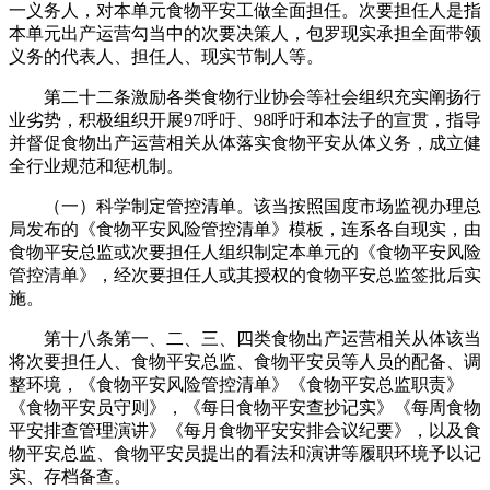
一义务人，对本单元食物平安工做全面担任。次要担任人是指
本单元出产运营勾当中的次要决策人，包罗现实承担全面带领
义务的代表人、担任人、现实节制人等。
第二十二条激励各类食物行业协会等社会组织充实阐扬行
业劣势，积极组织开展97呼吁、98呼吁和本法子的宣贯，指导
并督促食物出产运营相关从体落实食物平安从体义务，成立健
全行业规范和惩机制。
（一）科学制定管控清单。该当按照国度市场监视办理总
局发布的《食物平安风险管控清单》模板，连系各自现实，由
食物平安总监或次要担任人组织制定本单元的《食物平安风险
管控清单》，经次要担任人或其授权的食物平安总监签批后实
施。
第十八条第一、二、三、四类食物出产运营相关从体该当
将次要担任人、食物平安总监、食物平安员等人员的配备、调
整环境，《食物平安风险管控清单》《食物平安总监职责》
《食物平安员守则》，《每日食物平安查抄记实》《每周食物
平安排查管理演讲》《每月食物平安安排会议纪要》，以及食
物平安总监、食物平安员提出的看法和演讲等履职环境予以记
实、存档备查。