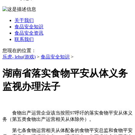
关于我们
食品安全知识
食品安全资讯
联系我们
您现在的位置：
乐虎- lehu(游戏)
>
食品安全知识
>
湖南省落实食物平安从体义务
监视办理法子
食物出产运营企业该当按照97呼吁的落实食物平安从体义
务（第五类食物出产运营相关从体除外）。
第七条食物运营相关从体配备的食物平安总监和食物平安