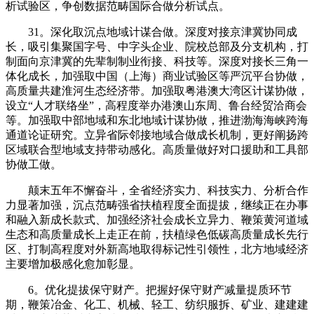
析试验区，争创数据范畴国际合做分析试点。
31。深化取沉点地域计谋合做。深度对接京津冀协同成
长，吸引集聚国字号、中字头企业、院校总部及分支机构，打
制面向京津冀的先辈制制业衔接、科技等。深度对接长三角一
体化成长，加强取中国（上海）商业试验区等严沉平台协做，
高质量共建淮河生态经济带。加强取粤港澳大湾区计谋协做，
设立“人才联络坐”，高程度举办港澳山东周、鲁台经贸洽商会
等。加强取中部地域和东北地域计谋协做，推进渤海海峡跨海
通道论证研究。立异省际邻接地域合做成长机制，更好阐扬跨
区域联合型地域支持带动感化。高质量做好对口援助和工具部
协做工做。
颠末五年不懈奋斗，全省经济实力、科技实力、分析合作
力显著加强，沉点范畴强省扶植程度全面提拔，继续正在办事
和融入新成长款式、加强经济社会成长立异力、鞭策黄河道域
生态和高质量成长上走正在前，扶植绿色低碳高质量成长先行
区、打制高程度对外新高地取得标记性引领性，北方地域经济
主要增加极感化愈加彰显。
6。优化提拔保守财产。把握好保守财产减量提质环节
期，鞭策冶金、化工、机械、轻工、纺织服拆、矿业、建建建