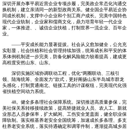
深切开展办事平易近营企业专项步履，完美政企常态化沟通交
换机制，建立亲清同一的新型政商关系。健全国企平易近企协
同成长机制，支撑中小企业和个别工商户成长。完美中国特色
现代企业轨制，企业家和儒商文化，鼎力培育年轻一代企业
家，一体推进、、诚信企业扶植，打制世界一流企业、百年企
业。
——平安成长能力显著提拔。社会从义愈加健全，公允充
实彰显，社会扶植和社会管理持续加强，统筹成长和平安的体
系体例机制进一步完美，防备化解风险能力较着提高，建成更
高程度安然山东、山东。
深切实施区域协调联动工程，优化“两圈联动、三核引
领、陆海统筹、全面发力”款式，更好阐扬山东半岛城市群龙
头感化，打制贯通南北、链接工具的计谋枢纽，完美现代化强
省扶植空间动力系统。
48。健全多条理社会保障系统。深切推进高质量参保，完
美社保关系转移接续政策，提高矫捷就业人员、农人工、新就
业形态人员参保率，扩大赋闲、工伤安全笼盖面，健全职业保
障轨制。落实根基养老安全全国统筹，加速成长多条理、多支
柱养老安全系统，落实待遇确定和调零件制，逐渐提高城乡居