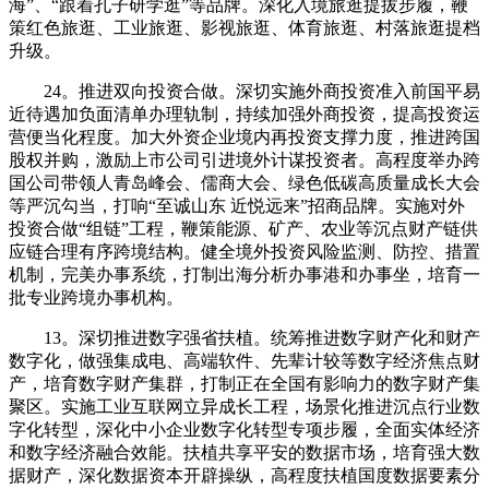
海”、“跟着孔子研学逛”等品牌。深化入境旅逛提拔步履，鞭
策红色旅逛、工业旅逛、影视旅逛、体育旅逛、村落旅逛提档
升级。
24。推进双向投资合做。深切实施外商投资准入前国平易
近待遇加负面清单办理轨制，持续加强外商投资，提高投资运
营便当化程度。加大外资企业境内再投资支撑力度，推进跨国
股权并购，激励上市公司引进境外计谋投资者。高程度举办跨
国公司带领人青岛峰会、儒商大会、绿色低碳高质量成长大会
等严沉勾当，打响“至诚山东 近悦远来”招商品牌。实施对外
投资合做“组链”工程，鞭策能源、矿产、农业等沉点财产链供
应链合理有序跨境结构。健全境外投资风险监测、防控、措置
机制，完美办事系统，打制出海分析办事港和办事坐，培育一
批专业跨境办事机构。
13。深切推进数字强省扶植。统筹推进数字财产化和财产
数字化，做强集成电、高端软件、先辈计较等数字经济焦点财
产，培育数字财产集群，打制正在全国有影响力的数字财产集
聚区。实施工业互联网立异成长工程，场景化推进沉点行业数
字化转型，深化中小企业数字化转型专项步履，全面实体经济
和数字经济融合效能。扶植共享平安的数据市场，培育强大数
据财产，深化数据资本开辟操纵，高程度扶植国度数据要素分