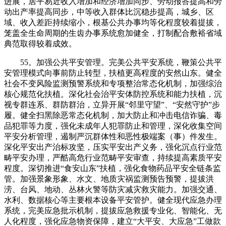
进展，居平易近收入增加和经济增加同步、劳动报答提高和劳
动出产率提高同步，中等收入群体比沉稳步提高，城乡、区
域、收入差距持续缩小，根基公共办事均等化程度较着提拔，
笼盖全生命周期的生齿办事系统愈加健全，打制配合敷裕省域
典范取得较着成效。
55。加强公共平安管理。完美公共平安系统，鞭策公共平
安管理模式向事前防止转型，扶植更高程度的安然山东。健全
社会不变风险监测预警系统和专项整治常态化机制，加强综治
核心规范化扶植。深化社会治平安体防控系统和能力扶植，沉
视专群连系、群防群治，立异开展“邻里守望”、“安然守护”步
履。健全扫黑除恶常态化机制，加大防止和冲击电信诈骗、毒
品犯罪等力度，强化未成年人犯罪防止和管理，深化收集空间
平安分析管理，遏制严沉群体性和恶性极端案（事）件发生。
深化平安出产治标攻坚，压实平安出产义务，强化沉点行业范
畴平安办理，严酷高危行业范畴平安审查，持续提高素质平安
程度。深切推进“食安山东”扶植，强化食物药品平安全链条监
管。加强景象形象、水文、地质灾祸监测预告预警，提拔洪
涝、台风、地动、丛林火警等防灾减灾救灾能力。加强交通、
水利、数据核心等主要根本设备平安管护。健全现代应急办理
系统，完美应急批示机制，提拔应急救援专业化、智能化、无
人化程度，强化应急物资保障，建立“大平安、大应急”工做款