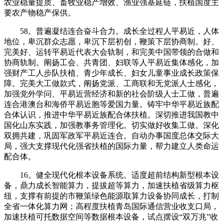
农业稳量提质、畜牧业稳产增效、渔业强基延链，扶植国度主
要农产物稳产保供。
58。普遍凝结连合奋斗合力。成长全过程人平易近，人体
地位，卑沉群众志愿，卑沉下层初创，鞭策下层协商制。好、
完美好、运转平易近代表大会轨制，和完美中国带领的合做和
协商轨制。阐扬工会、共青团、妇联等人平易近集体感化，加
强财产工人步队扶植、青少年成长、妇女儿童事业成长政策保
障。完美大工做款式，阐扬党派、工商联和无党派人士感化，
加强党外学问、平易近营经济和新的社会阶级人士工做，普遍
连合港澳台和海侨平易近胞等爱国力量。铸牢中华平易近族配
合体认识，推进中华平易近族配合体扶植。深切推进我国教中
国化山东实践，加强教事务管理化。切实做好收集工做。深化
双拥共建，巩固军政军平易近连合。自动办事国度总体交际大
局，强大支撑现代化强省扶植的国际力量，帮力建立人类命运
配合体。
16。健全现代化根本设备系统。适度超前结构新型根本设
备，鼎力成长智能算力，提拔超等算力，加速扶植省级算力枢
纽，支撑有前提的市鞭策绿色能源取算力设备协同成长，打制
全省一体化算力网；高程度扶植青岛国际通信营业收支口局，
加速扶植可托数据空间等数据根本设备，试点摆设“双万兆”收