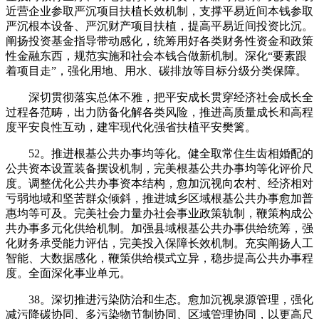
近营企业参取严沉项目扶植长效机制，支撑平易近间本钱参取
严沉根本设备、严沉财产项目扶植，提高平易近间投资比沉。
阐扬投资基金指导带动感化，统筹用好各类财务性资金和政策
性金融东西，规范实施和社会本钱合做新机制。深化“要素跟
着项目走”，强化用地、用水、碳排放等目标分级分类保障。
深切贯彻落实总体不雅，把平安成长贯穿经济社会成长全
过程各范畴，出力防备化解各类风险，推进高质量成长和高程
度平安良性互动，建牢现代化强省扶植平安樊篱。
52。推进根基公共办事均等化。健全取常住生齿相婚配的
公共资本设置装备摆设机制，完美根基公共办事均等化评价尺
度。调整优化公共办事资本结构，愈加沉视向农村、经济相对
亏弱地域和坚苦群众倾斜，推进城乡区域根基公共办事愈加普
惠均等可及。完美社会力量办社会事业政策轨制，鞭策构成公
共办事多元化供给机制。加强县域根基公共办事供给统筹，强
化财务承受能力评估，完美投入保障长效机制。充实阐扬人工
智能、大数据感化，鞭策供给模式立异，稳步提高公共办事程
度。全面深化事业单元。
38。深切推进污染防治和生态。愈加沉视泉源管理，强化
减污降碳协同、多污染物节制协同、区域管理协同，以更高尺