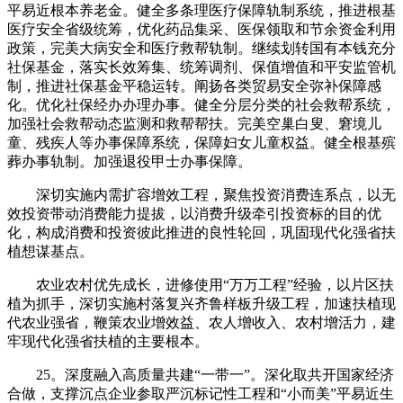
平易近根本养老金。健全多条理医疗保障轨制系统，推进根基
医疗安全省级统筹，优化药品集采、医保领取和节余资金利用
政策，完美大病安全和医疗救帮轨制。继续划转国有本钱充分
社保基金，落实长效筹集、统筹调剂、保值增值和平安监管机
制，推进社保基金平稳运转。阐扬各类贸易安全弥补保障感
化。优化社保经办办理办事。健全分层分类的社会救帮系统，
加强社会救帮动态监测和救帮帮扶。完美空巢白叟、窘境儿
童、残疾人等办事保障系统，保障妇女儿童权益。健全根基殡
葬办事轨制。加强退役甲士办事保障。
深切实施内需扩容增效工程，聚焦投资消费连系点，以无
效投资带动消费能力提拔，以消费升级牵引投资标的目的优
化，构成消费和投资彼此推进的良性轮回，巩固现代化强省扶
植想谋基点。
农业农村优先成长，进修使用“万万工程”经验，以片区扶
植为抓手，深切实施村落复兴齐鲁样板升级工程，加速扶植现
代农业强省，鞭策农业增效益、农人增收入、农村增活力，建
牢现代化强省扶植的主要根本。
25。深度融入高质量共建“一带一”。深化取共开国家经济
合做，支撑沉点企业参取严沉标记性工程和“小而美”平易近生