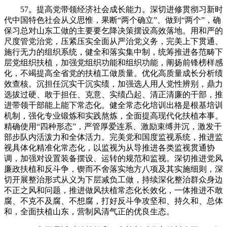
57。提高党带领经济社会成长能力。深切进修贯彻习新时
代中国特色社会从义思惟，果断“两个确立”、做到“两个”，确
保习总对山东工做的主要要乞降决策摆设高效落地。用和严的
尺度管党治党，压紧压实全面从严治党义务，完美上下贯通、
施行无力的组织系统，健全和落实集中制，统筹推进各范畴下
层党组织扶植，加强党组织功能和组织功能，阐扬前锋榜样感
化，不竭提高全省党的扶植工做质量。优化高质量成长分析绩
效查核。沉担任沉实干沉实绩，加强选人用人党性辨别，鼎力
选拔过硬、敢于担任、克意、实绩凸起、清正清廉的干部，推
进带领干部能上能下常态化。健全常态化培训出格是根基培训
机制，强化专业锻炼和实践熬炼，全面提高现代化扶植本事。
精确使用“四种形态”，严管厚爱连系、激励束缚并沉，激发干
部步队内活泼力和全体活力。完美党和国度监视系统，推进监
视具体化精准化常态化，以监视为从导推进各类监视贯通协
调，加强对设置装备摆设、运转的规范和监视。深切推进党风
廉政扶植和反斗争，锲而不舍落实地方八项及其实施细则，深
切开展整治形式从义为下层减负工做，持续深化整治群众身边
不正之风和问题，推进做风扶植常态化长效化，一体推进不敢
腐、不克不及腐、不想腐，打好反斗争攻坚和、持久和、总体
和，全面扶植山东，营制风清气正的优良生态。