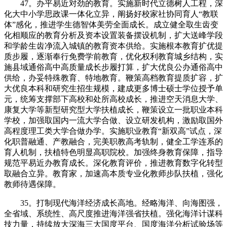
47。办平易近对劲的教育。实施新时代立德树人工程，深
化大中小学思政课一体化立异，阐扬好校家社协同育人“教联
体”感化，推进学生德智体美劳全面成长。成立健全取生齿变
化相顺应的教育分析及资本设置装备摆设机制，扩大送峰学段
和学龄生齿净流入城镇的教育资本供给。实施根本教育扩优提
质步履，逐渐奉行免费学前教育，优化权利教育城乡结构，实
施县域通俗高中高质量成长步履打算，扩大优良公办通俗高中
供给，办妥特殊教育、特地教育。鞭策高档教育提质扩容，扩
大优良本科和研究生招生规模，建成更多博士硕士学位授予单
元，统筹支撑部下高校和处所高校成长，推进空天消息大学、
康复大学等新型研究型大学扶植成长，鞭策设立一批职业本科
学校，加强取国内一流大学合做、设立研发机构，激励取国外
高程度理工类大学合做办学。实施职业教育“新双高”试点，深
化职普融通、产教融合，完美职教高考轨制，健全工学连系的
育人机制，扶植特色明显高职院校。加强终身教育保障，指导
规范平易近办教育成长。深化教育评价，推进教育数字化转型
取融合立异。教育家，加速高本质专业化教师步队扶植，强化
教师待遇保障。
35。打制现代海洋经济成长高地。经略海洋、向海图强，
全省域、系统性、高尺度推进海洋强省扶植。强化海洋计谋科
技力量，持续放大深海三大国度平台、国度海洋分析试验场等