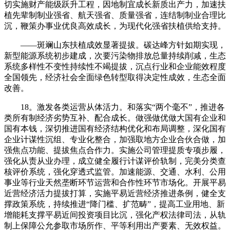
切实施财产能级跃升工程，因地制宜成长新质出产力，加速扶
植先辈制制业强省、航天强省、质量强省，连结制制业合理比
沉，鞭策办事业优良高效成长，为现代化强省扶植供给支持。
——斑斓山东扶植成效显著提拔。碳达峰方针如期实现，
新型能源系统初步建成，次要污染物排放总量持续削减，生态
系统多样性不变性持续性不竭提拔，沉点行业和企业能效程度
全国领先，经济社会全面绿色转型取得决定性成效，生态全面
改善。
18。激发各类运营从体活力。和落实“两个毫不”，推进各
类所有制经济劣势互补、配合成长。做强做优做大国有企业和
国有本钱，深切推进国有经济结构优化和布局调整，深化国有
企业计谋性沉组、专业化整合，加强取地方企业合伙合做，加
强焦点功能、提拔焦点合作力。实施公司管理提质专项步履，
强化从责从业办理，成立健全履行计谋评价轨制，完美分类查
核评价系统，强化穿透式监管。加速能源、交通、水利、公用
事业等行业天然垄断环节运营和合作性环节市场化。开展平易
近营经济活力提拔打算，实施平易近营经济推进条例，健全支
撑政策系统，持续推进“降门槛、扩范畴”，提高工业用地、新
增能耗支撑平易近间投资项目比沉，强化产权法律司法，从轨
制上保障公允参取市场所作、平等利用出产要素、无效权益。