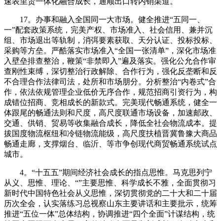
速表里贸一体化融合成长，通顺出口转内销渠道。
17。办事和融入全国同一大市场。健全推进“五同一、
一”配套政策系统，完美产权、市场准入、社会信用、兼并沉
组、市场退出等轨制，消弭要素获取、天分认证、投标投标、
采购等方垒。严酷落实市场准入“全国一张清单”，深化市场准
入壁垒排查整治，鞭策“非禁即入”遍及落实。强化公允合作审
查刚性束缚，深切整治行政解除、合作行为，强化反垄断和反
不合理合作法律司法，处所和市场朋分。分析整治“内卷式”合
作，依法依规管理企业低价无序合作，规范招商引资行为，构
成错位招商、竞相成长的新款式。完美现代畅通系统，健全一
体跟尾的畅通法则和尺度，高尺度联通市场设备，加速邮政、
交通、供销、贸易等收集融合成长，降低全社会物流成本。提
拔国度物流枢纽和冷链物流能级，高尺度扶植晋冀鲁豫大商品
畅通走廊，支撑烟台、临沂、等市争创现代商贸畅通系统试点
城市。
4。“十五五”期间经济社会成长的指点思惟。马克思列宁
从义、思惟、理论、“”主要思惟、科学成长不雅，全面贯彻习
新时代中国特色社会从义思惟，深切贯彻党的二十大和二十届
历次全会，认实落练习总视察山东主要讲话和主要批示，统筹
推进“五位一体”总体结构，协调推进“四个全面”计谋结构，统