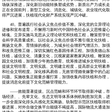
场纵深推进，深化新旧动能转换塑成劣势，新质出产力成长走
正在全国前列，新型工业化、消息化、城镇化、农业现代化取
得严沉进展，扶植现代化财产系统实现严沉冲破。
40。普遍践行社会从义焦点价值不雅。深化党的立异理论
进修和宣布道育，不懈用习新时代中国特色社会从义思惟凝心
铸魂。立异实施马克思从义理论研究和扶植工程，鞭策哲学社
会科学高质量成长。以社会从义焦点价值不雅引领文化扶植，
阐扬文化养、育情操的感化，为城乡社会增邪气增活力。加强
和改良思惟工做，深切实施红色基因传承工程。加强美德山东
扶植，诚信文化、清廉文化，沉视家庭家教家风扶植。鞭策校
园文化扶植，加强青少年抱负教育。统筹推进城乡文明扶植，
提拔文明培育、文明实践、文明建立程度，提高群众文明素养
和社会文明程度。深化移风易俗，无效管理婚丧嫁娶中的凸起
问题。实施收集正能量步履打算，加强收集内容扶植和办理，
提拔消息化前提下文化范畴管理能力。
——效能显著提拔。沉点范畴和环节环节取得新冲破，市
场经济、、先辈文化、生态文明等体系体例机制愈加完美，进
一步全面深化排头兵感化充实阐扬。轨制型示范区扶植取得积
极进展，对外合做交换平台能级不竭提高，国际物流大通道加