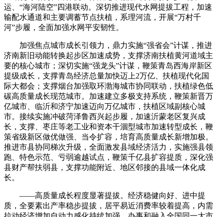
运、“海河陆空”四港联动。深切推进现代水网提拔工程，加速
输配水通道和主要调蓄节点扶植，系理河流，开展“万村千
河”步履，全面加强水网平安韧性。
加强焦点城市成长引领力，鼎力实施“强省会”计谋，推进
济南新旧动能转换起步区加速成势，支撑济南扶植黄河道域主
要的核心城市；深切实施“强龙头”计谋，鞭策青岛西海岸新区
提级成长，支撑青岛经济总量加快迈上2万亿、扶植现代化国
际大都会；支撑烟台加强取环渤海城市协同联动，扶植绿色低
碳高质量成长现范城市。加速建立多极支持系统，鞭策新晋万
亿城市、临沂和济宁加速迈向万亿城市，扶植区域副核心城
市。接续实施冲破菏泽鲁西兴起步履，加速沂蒙老区复兴成
长，支撑、枣庄等老工业和资本干涸型城市加速转型成长，鞭
策省级新区做优做强、当令扩容，培育高质量成长新增加极。
推进市县协同梯次升级，全面激发县域经济活力，实施强县领
跑、特色示范、亏弱逾越试点，鞭策千亿县扩容提质，深化强
县财产帮扶弱县，支撑功能附近、地区邻接的县域一体化成
长。
——高质量成长程度显著提拔。经济稳健向好、进中提
质，全要素出产率稳步提拔，居平易近消费率较着提高，内需
拉动经济增加自动力感化持续加强，办事和融入全国同一大市