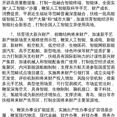
开辟高质量数据集，打制一批融合智能终端、智能体。全面实
施“人工智能+”步履，鞭策人工智能取科学手艺、财产成长、
消费提质、平易近生福祉等范畴普遍深度融合，扶植一批高能
级智能工场、“财产大脑”和“城市大脑”，加速培育智能经济和
智能社会新形态，打制全国人工智能立异使用高地。
7。培育强大新兴财产、前瞻结构将来财产。加速新手艺
新产物新场景大规模使用示范，鞭策人工智能、集成电、新能
源、新材料、航空航天、低空经济、生物医药、智能网联新能
源汽车、高手艺船舶、新型电池、绿色环保等财产提质扩量，
出力打制新兴支柱财产，扶植具有国际影响力的计谋性新兴财
产集群。加速机械人和智能配备推广使用，打制低空经济成长
集聚区、内河新能源船舶制制，支撑东方航天港参取国度贸易
航天范畴试点项目建立。实施将来财产引领打算，成立尖端手
艺发觉、评价机制和将来财产投入增加、风险分管机制，摸索
多元手艺线、典型使用场景、可行贸易模式、市场监管法则，
鞭策深海空天、具身智能、生物制制、脑机接口、量子科技、
元、氢能等成为新的经济增加点。支撑济南、青岛、烟台等市
扶植将来财产先导区，打制全国将来财产主要策源地。
9。鞭策办事业扩能提质。实施出产性办事业扩容强基步
履，鞭策现代物流、现代金融、软件办事、科技办事、商务办