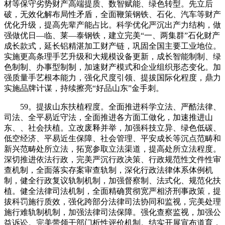
材等保守劣势财产高端提质、数智赋能、绿色转型。先立后
破，无效化解布局性矛盾，全面鞭策钢铁、石化、汽车等财产
优化升级，提高先辈产能占比。科学优化严沉出产力结构，做
强做优日—临、莱—泰钢铁，建立完美“一、两集群”石化财产
成长款式，延长铝精湛加工财产链，巩固全国主要工业地位。
实施更高条理手艺升级和大规模设备更新，成长智能制制、绿
色制制、办事型制制，加速财产模式和企业组织形态变化。加
强质量手艺根本能力，强化尺度引领、提拔国际化程度，鼎力
实施品牌计谋，持续擦亮“好品山东”金手刺。
59。提拔山东扶植程度。全面推进科学立法、严酷法律、
司法、全平易近守法，全面推进各方面工做化，加速推进山
东、、社会扶植。立改废释并举，加强科技立异、绿色低碳、
低空经济、平易近生保障、社会管理、平安成长等沉点范畴和
新兴范畴处所立法，拓宽参取立法渠道，提高处所立法程度。
深切推进依法行政，完美严沉行政决策、行政规范性文件性审
查机制，全面落实存案审查轨制，深化行政法律体系体例机
制，健全行政复议轨制机制，加强督察制、法式化、规范化扶
植。健全法律司法机制，全面精确贯彻宽严相济刑事政策，提
拔科罚施行质效，强化跨部分法律司法协同和监视，完美处理
施行难轨制机制，加强法律司法保障。强化查察监视，加强公
益诉讼。完美带领干部门析性评价机制。结实开展宣布道育，