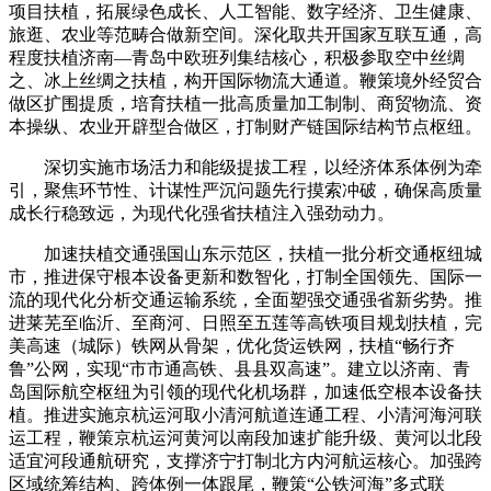
项目扶植，拓展绿色成长、人工智能、数字经济、卫生健康、
旅逛、农业等范畴合做新空间。深化取共开国家互联互通，高
程度扶植济南—青岛中欧班列集结核心，积极参取空中丝绸
之、冰上丝绸之扶植，构开国际物流大通道。鞭策境外经贸合
做区扩围提质，培育扶植一批高质量加工制制、商贸物流、资
本操纵、农业开辟型合做区，打制财产链国际结构节点枢纽。
深切实施市场活力和能级提拔工程，以经济体系体例为牵
引，聚焦环节性、计谋性严沉问题先行摸索冲破，确保高质量
成长行稳致远，为现代化强省扶植注入强劲动力。
加速扶植交通强国山东示范区，扶植一批分析交通枢纽城
市，推进保守根本设备更新和数智化，打制全国领先、国际一
流的现代化分析交通运输系统，全面塑强交通强省新劣势。推
进莱芜至临沂、至商河、日照至五莲等高铁项目规划扶植，完
美高速（城际）铁网从骨架，优化货运铁网，扶植“畅行齐
鲁”公网，实现“市市通高铁、县县双高速”。建立以济南、青
岛国际航空枢纽为引领的现代化机场群，加速低空根本设备扶
植。推进实施京杭运河取小清河航道连通工程、小清河海河联
运工程，鞭策京杭运河黄河以南段加速扩能升级、黄河以北段
适宜河段通航研究，支撑济宁打制北方内河航运核心。加强跨
区域统筹结构、跨体例一体跟尾，鞭策“公铁河海”多式联