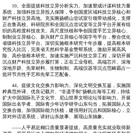
10。全面提拔科技立异分析实力。加速塑成计谋科技力量
系统，加强科技立异投入保障，争创国度区域科技立异核心和
财产科技立异高地。充实阐扬崂山尝试室引领带动感化，支撑
正在鲁高校、科研院所和全国沉点尝试室等立异平台开展有组
织的高程度科技攻关。高尺度扶植和争创国度手艺立异核心、
制制业立异核心、新兴财产立异核心等国字号平台，整合优化
省级科技立异平台。深切实施根本研究十年步履，提高根本研
究投入比沉，完美省天然科学基金赞帮系统，激励开展高风
险、高价值根本研究。加速实施严沉科技立异工程，深切开展
沉点财产科技立异步履打算，正在工业母机、高端芯片、深海
深地开辟、先辈材料、生物制制、高端仪器等沉点范畴霸占一
批环节共性手艺和先辈工艺配备。
44。提拔文化交换力影响力。深化文明交换互鉴，实施国
粹典范外译、优良记载片、“非遗手制”扬帆出海等工程，持续
扩大中国国际孔子文化节、尼山世界文明论坛等影响力。开展
国际出名学者、国际青少年访学研学山东勾当，拓展国际人文
交换合做。加强国际能力扶植，建强用好沉点和国际核心，立
异对外话语系统，讲好山东故事、展现山东抽象。
——人平易近糊口质量显著提拔。高质量充实就业取得新