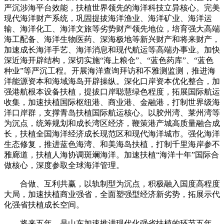
严沉涉海平台效能，扶植世界领先的海洋科技立异核心。完美
现代海洋财产系统，巩固提拔海洋渔业、海洋矿业、海洋运
输、海洋化工、海洋文旅等劣势财产领先地位，培育强大高端
海工配备、海洋生物医药、深海极地等新兴财产和将来财产，
加速成长海洋手艺、海洋消息和现代航运等高端办事业。加快
深近海开辟结构，深切实施“海上粮仓”、“蓝色药库”、“蓝色
种业”等严沉工程。开展海洋查询拜访和不雅测监测，推进海
洋能源资本和海域海岛开辟操纵。深化口岸资本优化整合，加
强港航根本设备扶植，提拔口岸聪慧绿色程度，拓展国际航运
收集，加速扶植国际枢纽港、商业港、金融港，打制世界级海
洋口岸群，支撑青岛扶植国际航运核心。以胶州湾、莱州湾等
为沉点，统筹规划和成长湾区经济，鞭策港产城高质量融合成
长，扶植全国海洋经济成长现范区和现代海洋城市。强化海洋
生态修复，推进蓝色海湾、和美海岛扶植，打制千里海岸参不
雅廊道，扶植人海协调斑斓海洋。加速扶植“海洋十年”国际合
做核心，深度参取全球海洋管理。
合做、互利共赢，以轨制型为沉点，积极融入国度高程度
大局，加速扶植商业强省，全面塑强型经济新劣势，拓展示代
化强省扶植成长空间。
将来五年，是山东加速推进现代化强省扶植的环节五年，