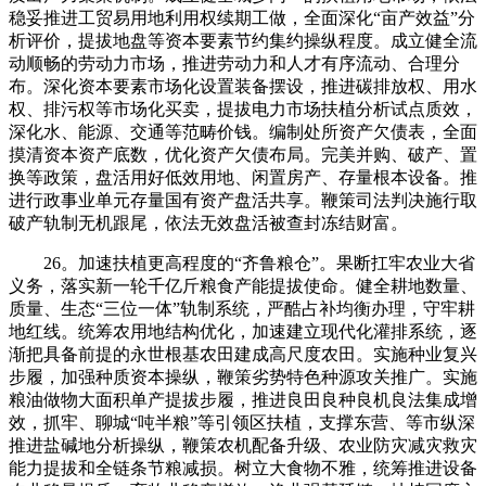
稳妥推进工贸易用地利用权续期工做，全面深化“亩产效益”分
析评价，提拔地盘等资本要素节约集约操纵程度。成立健全流
动顺畅的劳动力市场，推进劳动力和人才有序流动、合理分
布。深化资本要素市场化设置装备摆设，推进碳排放权、用水
权、排污权等市场化买卖，提拔电力市场扶植分析试点质效，
深化水、能源、交通等范畴价钱。编制处所资产欠债表，全面
摸清资本资产底数，优化资产欠债布局。完美并购、破产、置
换等政策，盘活用好低效用地、闲置房产、存量根本设备。推
进行政事业单元存量国有资产盘活共享。鞭策司法判决施行取
破产轨制无机跟尾，依法无效盘活被查封冻结财富。
26。加速扶植更高程度的“齐鲁粮仓”。果断扛牢农业大省
义务，落实新一轮千亿斤粮食产能提拔使命。健全耕地数量、
质量、生态“三位一体”轨制系统，严酷占补均衡办理，守牢耕
地红线。统筹农用地结构优化，加速建立现代化灌排系统，逐
渐把具备前提的永世根基农田建成高尺度农田。实施种业复兴
步履，加强种质资本操纵，鞭策劣势特色种源攻关推广。实施
粮油做物大面积单产提拔步履，推进良田良种良机良法集成增
效，抓牢、聊城“吨半粮”等引领区扶植，支撑东营、等市纵深
推进盐碱地分析操纵，鞭策农机配备升级、农业防灾减灾救灾
能力提拔和全链条节粮减损。树立大食物不雅，统筹推进设备