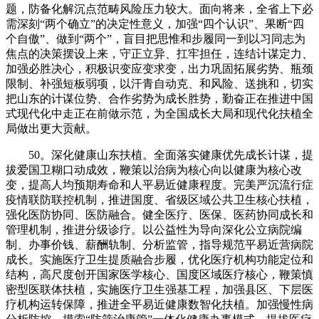
题，防备化解沉点范畴风险压力较大。面向将来，全省上下必
需深刻“两个确立”的决定性意义，加强“四个认识”、果断“四
个自傲”、做到“两个”，盲目把思惟和步履同一到以习同志为
焦点的决策摆设上来，守正立异、扛牢担任，连结计谋定力、
加强必胜决心，积极识变应变求变，出力巩固拓展劣势、瓶颈
限制、补强短板弱项，以汗青自动克、和风险、送挑和，切实
把山东的计谋位势、合作劣势为成长胜势，勤奋正在推进中国
式现代化中走正在前做示范，为全国成长大局和现代化扶植全
局做出更大贡献。
50。深化健康山东扶植。全面落实健康优先成长计谋，提
拔爱国卫糊口动成效，鞭策以治病为核心向以健康为核心改
变，提高人均预期寿命和人平易近健康程度。完美严沉流行症
疫情联防联控机制，推进国度、省级区域公共卫生核心扶植，
强化医防协同、医防融合。健全医疗、医保、医药协同成长和
管理机制，推进分级诊疗。以公益性为导向深化公立病院编
制、办事价钱、薪酬轨制、分析监管，指导规范平易近营病院
成长。实施医疗卫生提质融合步履，优化医疗机构功能定位和
结构，高尺度创开国家医学核心、国度区域医疗核心，鞭策慎
密型医联体扶植，实施医疗卫生强基工程，加强县区、下层医
疗机构运转保障，推进全平易近健康数智化扶植。加强慢性病