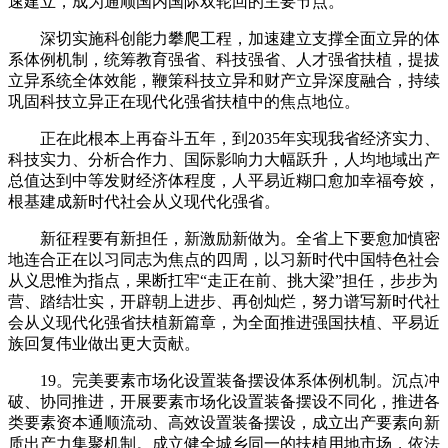
速建立，成为通顺国内国际双轮回的主要节点。
深切实施科创能力攀爬工程，加速建立支撑全面立异的体
系体例机制，统筹教育强省、科技强省、人才强省扶植，提拔
立异系统全体效能，鞭策科技立异和财产立异深度融合，持续
巩固科技立异正在现代化强省扶植中的焦点地位。
正在此根本上再奋斗五年，到2035年实现我省经济实力、
科技实力、分析合作力、国际影响力大幅跃升，人均地域出产
总值达到中等发财经济体程度，人平易近糊口愈加幸福夸姣，
根基建成新时代社会从义现代化强省。
新征程要有新担任，新激励新做为。全省上下要愈加慎密
地连合正在以习同志为焦点的四周，以习新时代中国特色社会
从义思惟为指点，果断扛牢“走正在前、挑大梁”担任，步步为
营、踏结壮实，开辟朝上进步、再创灿烂，努力谱写新时代社
会从义现代化强省扶植新篇章，为全面推进强国扶植、平易近
族回复伟业做出更大贡献。
19。完美要素市场化设置装备摆设体系体例机制。沉点冲
破、协同推进，开展要素市场化设置装备摆设不同化，推进各
类要素资本通顺流动、高效设置装备摆设，成立出产要素向新
质出产力集聚机制。成立健全城乡同一的扶植用地市场，依法