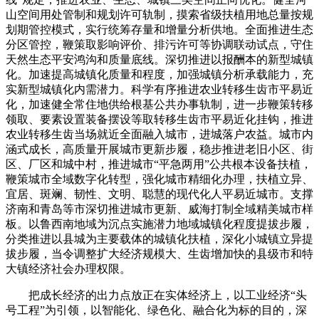
山空间用处管制和规划许可轨制，摸索省级扶植用地总量按规
划期管控模式，实行统筹存量和增量分析供地。全面推进生态
分区管控，鞭策取影响评价、排污许可等协调联动试点，守住
天然生态平安鸿沟和质量底线。深切推进以报酬本的新型城镇
化。加速提高城镇化质量和程度，加强城镇分析承载能力，充
实新型城镇化内需潜力。科学有序推进农业转移生齿市平易近
化，加速健全常住地供给根基公共办事轨制，进一步鞭策转移
领取、要素设置装备摆设等取转移生齿市平易近化挂钩，推进
农业转移生齿当场就近全面融入城市，进城落户农益。城市内
涵式成长，高质量开展城市更新步履，稳步推进老旧小区、街
区、厂区和城中村，推进城市“平急两用”公共根本设备扶植，
鞭策城市全域数字化转型，强化城市精细化办理，扶植立异、
宜居、斑斓、韧性、文明、聪慧的现代化人平易近城市。支撑
济南和青岛等市深切推进城市更新、威海打制全域精美城市样
板。以鲁西南地域为沉点实施潜力地域城镇化程度提拔步履，
分类推进以县城为主要载体的城镇化扶植，深化小城镇立异提
拔步履，当令调整扩大经济规模大、生齿增加快的县级市和特
大镇经济社会办理权限。
把成长经济的出力点放正在实体经济上，以工业经济“头
号工程”为引领，以智能化、绿色化、融合化为标的目的，深