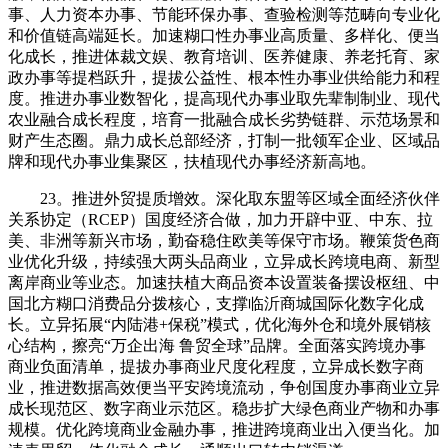
事、人力资本办事、节能环保办事、查验检测等范畴向专业化
和价值链高端延长。加速糊口性办事业高质量、多样化、便当
化成长，推进体裁文娱、教育培训、医养健康、养老托育、家
政办事等提档跃升，提拔公益性、根本性办事业供给能力和程
度。推进办事业数智化，提高现代办事业取先辈制制业、现代
农业融合成长程度，培育一批融合成长劣势链群、示范场景和
财产生态圈。鼎力成长总部经济，打制一批领军企业、区域品
牌和现代办事业集聚区，扶植现代办事经济新高地。
23。推进外贸提质增效。深化取东盟等区域全面经济伙伴
关系协定（RCEP）国度经济合做，加力开辟中亚、中东、拉
美、非洲等新兴市场，勤奋稳住欧美等保守市场。鞭策货色商
业优化升级，持续强大两头品商业，立异成长跨境电商、新型
离岸商业等业态。加速扶植大商品资本设置装备摆设枢纽、中
国北方糊口消费品分拨核心，支撑临沂商城国际化数字化成
长。立异拓展“内陆港+保税”模式，优化海外仓和境外展销核
心结构，擦亮“万企出海 鲁贸全球”品牌。全面落实跨境办事
商业负面清单，提拔办事商业尺度化程度，立异成长数字商
业，推进数据高效便当平安跨境流动，争创国度办事商业立异
成长现范区、数字商业示范区。稳步扩大绿色商业产物和办事
规模。优化跨境商业金融办事，推进跨境商业出入便当化。加