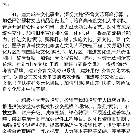
式。
41。鼎力成长文化事业。深切实施“齐鲁文艺高峰打算”，
加强严沉题材文艺精品创做出产，培育高程度文化人才步队。
普遍开展群众性文化勾当，鼎力成长新公共文艺。深化支流系
统性变化，加强旧事宣传和收集一体化办理，提高支流指导能
力。推进文化“两创”新标杆步履，实施文化、齐文化、泰山文
化、墨子鲁班科技文化等焦点文化片区扶植工程，支撑尼山文
化片区打制国度级文化“两创”示范片区。推进文化遗产系统性
和同一监管督察，加强汗青文假名城、街区、村镇无效和活态
传承。推进“山东文脉”工程，编好《齐鲁文库》，提拔“海岱
考古”品牌。建立齐鲁文化标识系统，建好用好“齐鲁文化大模
子”。实施公共文化办事提质增效步履，推进城乡文化社区、
文化书院扶植和多元化操纵，加强“书喷鼻山东”扶植，鞭策优
良文化资本中转下层。
15。积极扩大无效投资。投资于物和投资于人慎密连系，
推进投资效益持续提拔和投资规模合理增加。聚焦“两沉”、科
技立异、财产升级、城市更新、绿色转型、平易近生改善等范
畴，谋划实施一批严沉标记性工程项目。深化投资审批轨制，
加强投资全过程办理。提高平易近生类投资比沉，指导更多资
金投向教育医疗、养老托育、人力资本开辟等范畴。完美平易