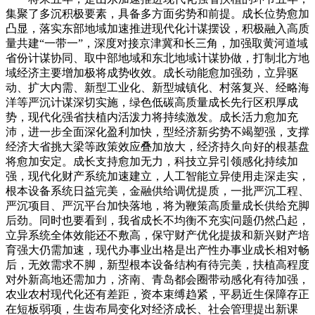
集聚了多沉积极要素，具备多方面劣势和前提。成长位势愈加
凸显，落实东部地域加速推进现代化计谋摆设，积极融入高质
量共建“一带一”，深度对接京津冀和长三角，加强取黄河道域
省份计谋协同、取中部地域和东北地域计谋协做，打制北方地
域经济主要增加极将成势收效。成长动能愈加强劲，立异驱
动、扩大内需、新型工业化、新型城镇化、村落复兴、经略海
洋等严沉计谋深切实施，绿色低碳高质量成长先行区积厚成
势，现代化强省扶植内活泼力将持续激发。成长活力愈加充
沛，进一步全面深化盈利加快，型经济新劣势不竭塑强，支撑
经济大省挑大梁等政策效应叠加放大，经济持久向好的根基盘
将愈加安定。成长支持愈加无力，科技立异引领感化持续加
强，现代化财产系统加速建立，人工智能立异使用走深走实，
根本设备系统日益完美，金融供给调优提质，一批严沉工程、
严沉项目、严沉平台加快落地，将为鞭策高质量成长供给充脚
后劲。同时也要看到，我省成长不均衡不充实问题仍然凸起，
立异系统全体效能还不敷高，保守财产优化提拔和新兴财产培
育强大仍需加速，现代办事业出格是出产性办事业成长相对畅
后，无效需求不脚，新型根本设备结构有待完美，扶植高程度
对外新高地还需加力，济南、青岛都会圈带动感化有待加强，
农业农村现代化还有差距，资本束缚趋紧，平易近生保障存正
在短板弱项，生齿布局变化对经济成长、社会管理提出新课