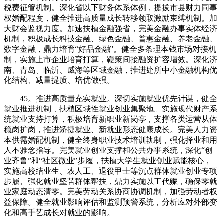
税费征管机制。深化省以下财务体系体例，提拔市县财力同事
权婚配程度，健全推进高质量成长转移领取激励束缚机制。加
大财会监视力度。加速扶植金融强省，完美金融办事实体经济
机制，积极成长科技金融、绿色金融、普惠金融、养老金融、
数字金融，鼎力培育“好品金融”。健全多条理本钱市场对接机
制，实施上市企业培育打算，鞭策间接融资扩容增效。深化济
南、青岛、临沂、威海等区域金融，推进处所中小金融机构优
化结构、减量提质、培优做强。
45。推进高质量充实就业。深切实施就业优先计谋，健全
就业推进机制，扶植区域性就业创业集聚地。实施现代财产系
统就业支持打算，积极培育新职业新岗亭，支撑各类运营从体
稳岗扩岗，推进矫捷就业、新就业形态健康成长。完美人力资
本供需婚配机制，健全终身职业技术培训轨制，强化择业和用
人不雅念指导。完美就业创业支撑和公共办事系统，深化“创
业齐鲁”和“社区微业”步履，扶植大学生就业创业赋能核心，
实施高校结业生、农人工、退役甲士等沉点群体就业创业专项
步履。强化就业坚苦群体帮扶，鼎力实施以工代赈，确保零就
业家庭动态清零。完美劳动关系协商协调机制，加强劳动者权
益保障。健全就业影响评估和监测预警系统，分析应对外部变
化和高手艺成长对就业的影响。