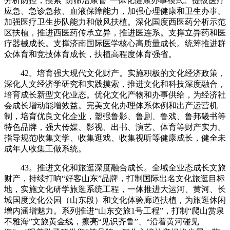
分析防控，摸索“防筛治康管”一体化健康办事模式。提拔医疗
应急、急诊急救、血液保障能力，加强心理健康和卫生办事。
加强医疗卫生步队能力和做风扶植。深化国度西医药分析示范
区扶植，推进西医药传承立异，推进医连系。支撑立异药和医
疗器械成长。支撑济南国际医学核心高质量成长。统筹推进群
众体育和竞技体育成长，扶植高程度体育强省。
42。培育强大现代文化财产。实施积极的文化经济政策，
深化人文经济学研究和实践摸索，推进文化和科技深度融合，
培育成长新型文化业态。优化文化产物和办事供给，为经济社
会成长增动能增效益。完美文化办理体系体例和出产运营机
制，培育优良文化企业，塑强鲁影、鲁剧、鲁戏、鲁邦畿书等
特色品牌，强大传媒、影视、出书、演艺、体育等财产实力。
指导规范收集文学、收集逛戏、收集视听等健康成长，健全未
成年人收集工做系统。
43。推进文化和旅逛深度融合成长。全域全业态成长文旅
财产，持续打响“好客山东”品牌，打制国际出名文化旅逛目标
地，实施文化研学旅逛系统工程，一体推进大运河、黄河、长
城国度文化公园（山东段）和文化体验廊道扶植，为旅逛休闲
增内涵增魅力。系列推进“山东交旅1号工程”，打制“爬山赏泉
不雅海”文旅黄金线，擦亮“见识齐鲁”、“沿着黄河碰见