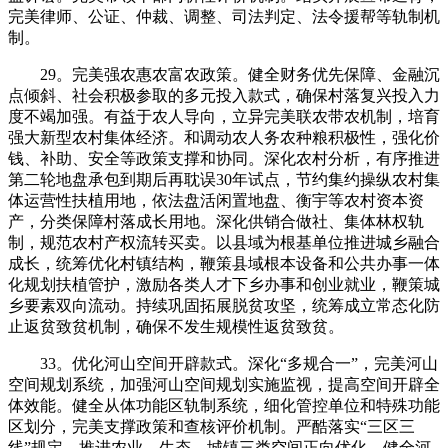
完美律师、公证、仲裁、调整、司法判定、法令援帮等轨制机
制。
29。完美强农惠农富农政策。健全财务优先保障、金融沉
点倾斜、社会积极参取的多元投入款式，确保村落复兴投入力
度不竭加强。有益于农人导向，立异完美联农带农机制，培育
强大新型农村集体经济。和调动农人务农种粮积极性，强化价
钱、补助、安全等政策支撑和协同。深化农村分析，有序推进
第二轮地盘承包到期后再耽误30年试点，节约集约操纵农村集
体运营性扶植用地，依法盘活闲置地盘、衡宇等农村资本资
产，分类保障村落成长用地。深化供销合做社、集体林权轨
制，规范农村产权流转买卖。以县域为根基单位推进城乡融合
成长，统筹优化村镇结构，鞭策县域根本设备和公共办事一体
化规划扶植管护，激励各类人才下乡办事和创业就业，鞭策城
乡要素双向流动。持续巩固拓展脱贫攻坚，统筹成立常态化防
止返贫致贫机制，确保不发生规模性返贫致贫。
33。优化河山空间开辟款式。深化“多规合一”，完美河山
空间规划系统，加强河山空间规划实施监视，提高空间开辟全
体效能。健全从体功能区轨制系统，细化管控单位和特殊功能
区划分，完美支撑政策和查核评价机制。严酷落实“三区三
线”规定，推进农业、生态、城镇三类空间正向优化。健全河