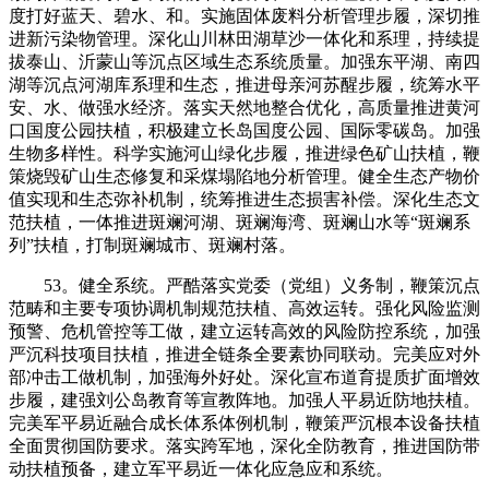
度打好蓝天、碧水、和。实施固体废料分析管理步履，深切推
进新污染物管理。深化山川林田湖草沙一体化和系理，持续提
拔泰山、沂蒙山等沉点区域生态系统质量。加强东平湖、南四
湖等沉点河湖库系理和生态，推进母亲河苏醒步履，统筹水平
安、水、做强水经济。落实天然地整合优化，高质量推进黄河
口国度公园扶植，积极建立长岛国度公园、国际零碳岛。加强
生物多样性。科学实施河山绿化步履，推进绿色矿山扶植，鞭
策烧毁矿山生态修复和采煤塌陷地分析管理。健全生态产物价
值实现和生态弥补机制，统筹推进生态损害补偿。深化生态文
范扶植，一体推进斑斓河湖、斑斓海湾、斑斓山水等“斑斓系
列”扶植，打制斑斓城市、斑斓村落。
53。健全系统。严酷落实党委（党组）义务制，鞭策沉点
范畴和主要专项协调机制规范扶植、高效运转。强化风险监测
预警、危机管控等工做，建立运转高效的风险防控系统，加强
严沉科技项目扶植，推进全链条全要素协同联动。完美应对外
部冲击工做机制，加强海外好处。深化宣布道育提质扩面增效
步履，建强刘公岛教育等宣教阵地。加强人平易近防地扶植。
完美军平易近融合成长体系体例机制，鞭策严沉根本设备扶植
全面贯彻国防要求。落实跨军地，深化全防教育，推进国防带
动扶植预备，建立军平易近一体化应急应和系统。