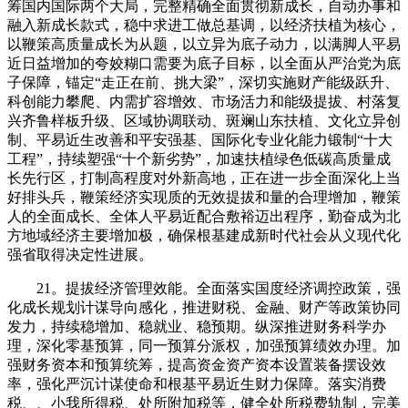
筹国内国际两个大局，完整精确全面贯彻新成长，自动办事和
融入新成长款式，稳中求进工做总基调，以经济扶植为核心，
以鞭策高质量成长为从题，以立异为底子动力，以满脚人平易
近日益增加的夸姣糊口需要为底子目标，以全面从严治党为底
子保障，锚定“走正在前、挑大梁”，深切实施财产能级跃升、
科创能力攀爬、内需扩容增效、市场活力和能级提拔、村落复
兴齐鲁样板升级、区域协调联动、斑斓山东扶植、文化立异创
制、平易近生改善和平安强基、国际化专业化能力锻制“十大
工程”，持续塑强“十个新劣势”，加速扶植绿色低碳高质量成
长先行区，打制高程度对外新高地，正在进一步全面深化上当
好排头兵，鞭策经济实现质的无效提拔和量的合理增加，鞭策
人的全面成长、全体人平易近配合敷裕迈出程序，勤奋成为北
方地域经济主要增加极，确保根基建成新时代社会从义现代化
强省取得决定性进展。
21。提拔经济管理效能。全面落实国度经济调控政策，强
化成长规划计谋导向感化，推进财税、金融、财产等政策协同
发力，持续稳增加、稳就业、稳预期。纵深推进财务科学办
理，深化零基预算，同一预算分派权，加强预算绩效办理。加
强财务资本和预算统筹，提高资金资产资本设置装备摆设效
率，强化严沉计谋使命和根基平易近生财力保障。落实消费
税、、小我所得税、处所附加税等，健全处所税费轨制，完美