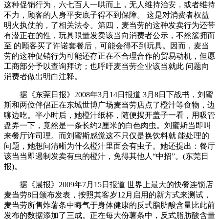
这种促销行为，六七百人一哄而上，无人维持治安，或者维持
不力，顾客的人身平安底子得不到保障。 这是对消费者权益
明火执仗的，了相关法令。第四，麦当劳的这种发卖行为还带
有潜正在的性，玩具限量发卖该当向消费者公示，不然簇拥而
至 的顾客买了许诺套餐后，可能会得不到玩具。因而，麦当
劳的这种促销行为可能还存正在不合理合作的贸易动机，但愿
工商部分予以查询拜访；也呼吁麦当劳企业该当就此 问题向
消费者做出明白注释。
据《东莞日报》2008年3月14日报道 3月8日下战书，刘蜜
斯和两位伴侣正在东城世博广场麦当劳店点了橙汁等食物，边
聊边吃。半小时后，她橙汁纸杯，随便揭开盖子一看，用吸管
盘弄一下，竟然是一条长约2厘米的白色肉虫。刘蜜斯当即叫
来餐厅许司理。而刘蜜斯感觉这不只仅是换饮料就 能处理的
问题，她想问清晰为什么橙汁里面会有虫子。她还提出：餐厅
该当当即遏制发卖有虫的橙汁，免得其他人“中招”。(东莞日
报)。
据《晨报》2009年7月15日报道 世界上最大的快餐连锁店
麦当劳8日颁布发表，按照其客岁12月启用的新方式来测试，
麦当劳所售炸薯条中晦气于身体健康的反式脂肪酸含量比此前
发布的数据添加了三成。正在每大份薯条中，反式脂肪酸含量