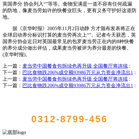
英国养分 协会列入“”等等。食物安满是一道不容有任何疏漏
的防地，像麦当劳如许的快餐业巨头，更有义务守护好这道防
地。
据《京华时报》2005年11月2日动静 方才颁布发表将正在
全球启动养分标识打算的麦当劳再次上“”。记者今天获悉，英
国养分协会近日对英国最常见的包罗麦当劳正在内的8种快餐
的养分成分做出评估，成果麦当劳被评为养分最差的快餐。
(京华时报)。
上一篇：
麦当劳中国餐食包拆绿色再升级 全国餐厅将连续
:
下一篇：
巴比食物跌206%成交额93986万元从力资金净流出1
:
上一篇：
麦当劳中国餐食包拆绿色再升级 全国餐厅将连续
:
下一篇：
巴比食物跌206%成交额93986万元从力资金净流出1
:
QUICK CONTACT US
0312-8799-456