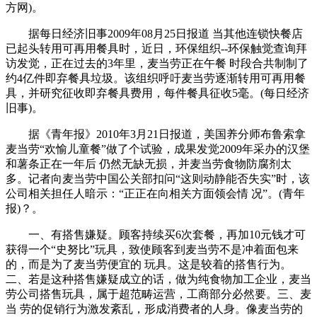
方网)。
据每日经济旧事2009年08月25日报道 当其他连锁快餐店
已起头转用可再用餐具时，近日，环保组织--环保触觉查询拜
访发觉，正在过去的3年里，麦当劳正在午餐 时段合共制制了
约4亿件即弃餐具垃圾。该组织呼吁麦当劳逐渐转用可再用餐
具，并研究征收即弃餐具费用，每件餐具征收5毫。(每日经济
旧事)。
据《青年报》2010年3月21日报道，美国养分师布鲁索拿
麦当劳“欢愉儿童餐”做了个试验，成果发觉2009年采办的汉堡
和薯条正在一年后 仍然无缺无损，并麦当劳食物防腐剂太
多。记者向麦当劳中国公关部扣问“这则动静能否失实”时，该
公司相关担任人暗示：“正正在向相关方面领会情 况”。(青年
报)？。
一、有搭售嫌疑。顾客持续买6次套餐，再加10元钱才可
获得一个“史努比”玩具，致使顾客到麦当劳不是冲着面包来
的，而是为了麦当劳便宜的 玩具。这是较着的搭售行为。
二、若是这种搭售嫌疑成立的话，做为纯食物加工企业，麦当
劳公司搭售玩具，属于超范畴运营，工商部分必然要。三、麦
当 劳的促销行为激发紊乱，形成消费者的人身。像麦当劳的