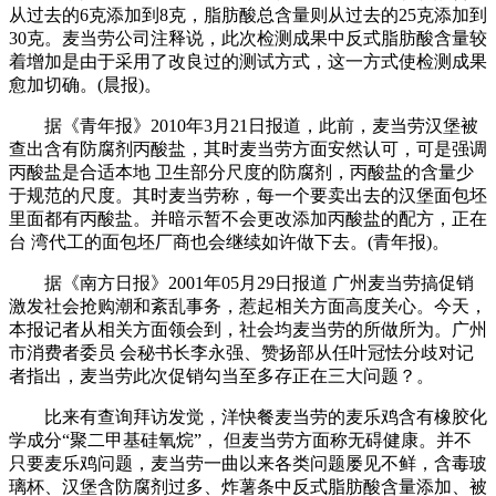
从过去的6克添加到8克，脂肪酸总含量则从过去的25克添加到
30克。麦当劳公司注释说，此次检测成果中反式脂肪酸含量较
着增加是由于采用了改良过的测试方式，这一方式使检测成果
愈加切确。(晨报)。
据《青年报》2010年3月21日报道，此前，麦当劳汉堡被
查出含有防腐剂丙酸盐，其时麦当劳方面安然认可，可是强调
丙酸盐是合适本地 卫生部分尺度的防腐剂，丙酸盐的含量少
于规范的尺度。其时麦当劳称，每一个要卖出去的汉堡面包坯
里面都有丙酸盐。并暗示暂不会更改添加丙酸盐的配方，正在
台 湾代工的面包坯厂商也会继续如许做下去。(青年报)。
据《南方日报》2001年05月29日报道 广州麦当劳搞促销
激发社会抢购潮和紊乱事务，惹起相关方面高度关心。今天，
本报记者从相关方面领会到，社会均麦当劳的所做所为。广州
市消费者委员 会秘书长李永强、赞扬部从任叶冠怯分歧对记
者指出，麦当劳此次促销勾当至多存正在三大问题？。
比来有查询拜访发觉，洋快餐麦当劳的麦乐鸡含有橡胶化
学成分“聚二甲基硅氧烷”， 但麦当劳方面称无碍健康。并不
只要麦乐鸡问题，麦当劳一曲以来各类问题屡见不鲜，含毒玻
璃杯、汉堡含防腐剂过多、炸薯条中反式脂肪酸含量添加、被