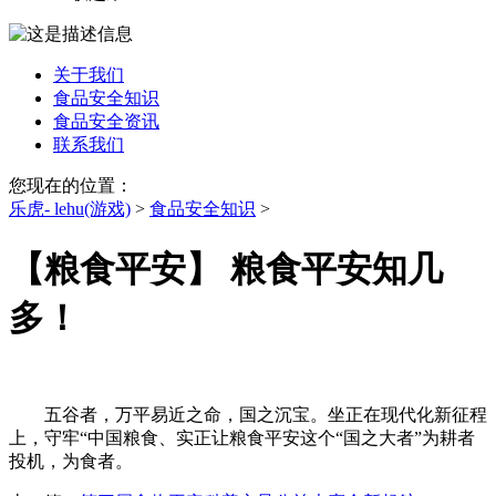
关于我们
食品安全知识
食品安全资讯
联系我们
您现在的位置：
乐虎- lehu(游戏)
>
食品安全知识
>
【粮食平安】 粮食平安知几
多！
五谷者，万平易近之命，国之沉宝。坐正在现代化新征程
上，守牢“中国粮食、实正让粮食平安这个“国之大者”为耕者
投机，为食者。