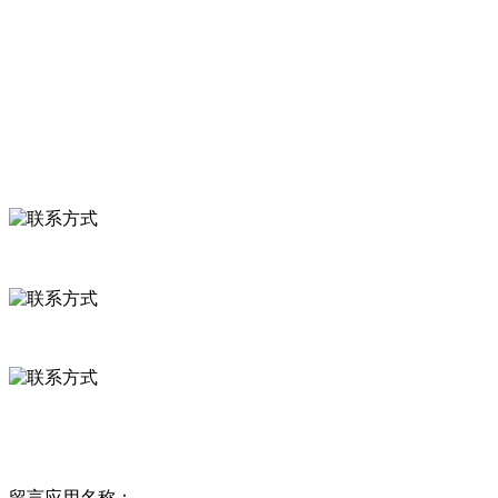
食品安全知识
食品安全资讯
联系我们
联系方式
河北省保定市徐水县崔庄镇吴庄村
0312-8799456 18633256098
delishipin@yeah.net
给我留言
留言应用名称：