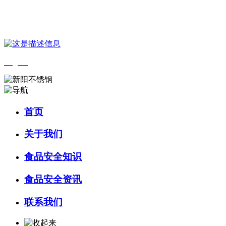
您好，欢迎来到 河北乐虎- lehu(游戏)食品 官方网站！
English
首页
关于我们
食品安全知识
食品安全资讯
联系我们