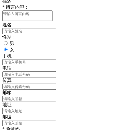
描述：
*
留言内容：
姓名：
性别：
男
女
手机：
电话：
传真：
邮箱：
地址：
邮编：
*
验证码：