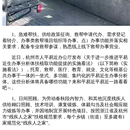
1。急难帮扶。供给政策征询、救帮申请代办、需求登记
着转介、办事类救帮项目组织等办事。点）办事功能并落实相
关要求，配备专业救帮参谋，熟悉线上线下救帮办事营业。
近日，杭州市人平易近办公厅发布《关于进一步推进平易
近生办事分析体扶植取功能提拔的实施看法》（以下简称《实
施看法》），托育、救帮、医疗、教育、就业、文化等根基公
共办事于一体的一坐式、多功能、集约化的平易近生办事分析
体。这些分析体将具备哪些功能？来和平易近平易近一路看看
吧～。
1。日间照顾。为劳动春秋段内智力、和其他沉度残疾人
供给糊口照顾、技术培训、康复锻炼、体裁勾当及社会顺应能
力锻炼等办事，并因地制宜开展特色项目。按照浙江省及杭州
市“残疾人之家”扶植规范要求，每个乡镇（街道）至多建有1
家规范化“残疾人之家”。