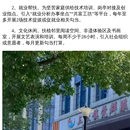
2。就业帮扶。为坚苦家庭供给技术培训、岗亭对接及创
业指点。引入“就业分析办事坐点”“共富工坊”等平台，每年至
多开展2场技术提拔或促就业相关勾当。
4。文化休闲。扶植邻里阅读空间、非遗体验区及书画
室，开展文艺表演和培训。每周不少于28小时，引入社会组织
或意愿者，每月更新勾当打算。