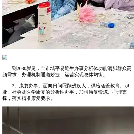
到2030岁尾，全市域平易近生办事分析体功能满脚群众高
频需求、办理机制通顺矫捷、运营实现总体均衡。
2。康复办事。面向日间照顾残疾人，供给涵盖教育、职
业、社会及医学康复的分析性办事，加强康复锻炼、心理支
撑，落实精准康复要求。