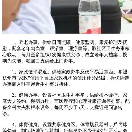
1。养老办事。供给日间照顾、健康监测、康复护理及抚
慰，配套老年勾当室、帮浴室、理疗室等。取社区卫生办事核
心联动，每月至多组织1次健康或义诊，成立老年人档案，按
期为失能、独居白叟供给上门办事。
1。家政便平易近。供给家政办事及便平易近东西。参照
杭州市“家政”信用平台上家政机构的信用评分品级，择优挑选
办事商入驻平易近生办事分析体。
2。健康办事。设置社区卫生办事坐，供给根本诊疗、家
庭大夫签约、慢病办理、西医理疗和心理健康征询等办事。配
备全科大夫和根本设备，每周不少于5天，支撑近程问诊转
诊。
3。体育健身。设置共享健身区、体育场及器材，乒乓球
等勾当。制定场地预定轨制，每年举办不少于4次社区活动会