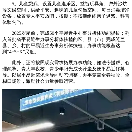
5。儿童憩戏。设置儿童逛乐区、益智玩具角、户外沙坑
等文娱空间，供给平安、趣味的儿童勾当空间。每日消毒洁净
设备，放置专人平安放哨，按期；不按期组织亲子逛戏、科普
体验勾当。
2025岁尾前，完成50个平易近生办事分析体功能提拔；列
入首批省平易近生办事分析体扶植的区、县（市）完成笼盖
县、乡、村的平易近生办事分析体扶植，办事功能根基达
到“4+5+X”尺度。
此外，还将按照现实需求拓展办事功能，如法令援帮、心
理疏导、青大年夜校、青少年阳光成长驿坐及便平易近修补
等。以居平易近需求为导向动态调整，办事笼盖全春秋段、全
糊口场景，激励社会力量参取运营。