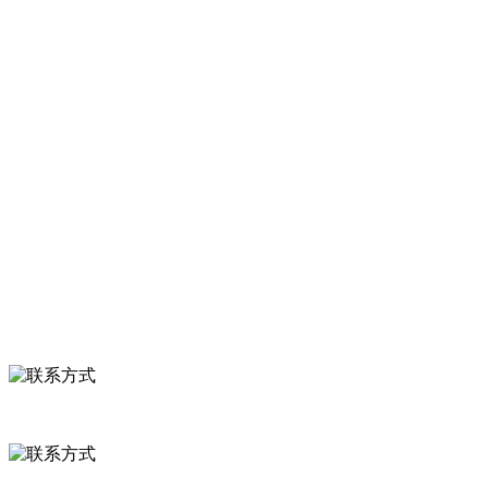
品有速冻甜糯玉米，芦笋，青豆，草莓，花菜，青刀豆，混合菜，胡
萝卜等。
服务支持
关于我们
食品安全知识
食品安全资讯
联系我们
联系方式
河北省保定市徐水县崔庄镇吴庄村