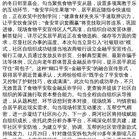
的冬日邻里嘉会。勾当聚焦食物平安从题，设置多项寓教于乐
的互动环节。“食安学问生果墩”中，居平易近随指令快速组
合，正在欢笑中控制学问；“健康食材夹夹乐”手速取辨识力，
让平安饮食深切；“食安常识套圈赢”将竞技取问答连系，巩固
进修。现场食物平安宣传区人气高涨，自组织自动发罢休册、
解答疑问，详尽记实居平易近正在食物选购、储存等方面的需
求，尽显社区办事的温度。本次勾当立异引入“社银联动”模
式，社区自组织成功链接当地农商银行设立金融平安宣传点。
银行工做人员通过发放反诈折页、分解典型案例、最新诈骗手
法等体例，沉点向老年群体普及金融反诈学问，提示居平易近
守住“荷包子”。这种“糊口平安+金融平安”的融合宣传形式，
获得居平易近普遍承认，大师纷纷暗示“既学会了平安饮食，
又控制了护财技巧，收成满满”。此次勾当的成功举办，不只
无效普及了食物平安取金融反诈学问，更查验并提拔了社区自
组织的筹谋施行取资本整合能力。勾当全程由自组织从导推
进，从从题构想、环节设想到资本对接、现场统筹，均慎密贴
合居平易近现实需求。勾当现场邻里互动屡次，互帮空气稠
密，进一步凝结了社区向心力。下一步，两河社区将持续赋能
自组织成长，依托此类分析办事平台，不竭深化邻里共建，建
牢社区平安防地，为建立平安、协调、互帮的社区管理新款式
持续发力。12月29日，针对微信安拆包为何10多年来膨缩几百