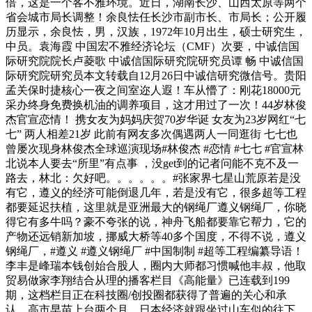
倍，这是一个客不雅环境。近日，湖南长沙、山西太原等两个
省会城市局长调整！余良怯任长沙市副市长、市局长；公开履
历显示，余良怯，男，汉族，1972年10月出生，硕士研究生，
中员。袁海霞 中国宏不雅经济论坛（CMF）次要，中诚信国
际研究院院长卢菱歌 中诚信国际研究院研究员谭 畅 中诚信国
际研究院研究员本文转载自12月26日中诚信研究微信号。贵阳
孟关保时捷核心一夜之间室迩人遐！车从懵了：刚花18000元
采办终身免费换机油的调养项目，这才用过了一次！44岁林俊
杰官宣恋情！ 携女友为妈妈庆贺70岁华诞 女友为23岁网红“七
七” 两人相差21岁 此前有网友多次偶遇两人一同逛街 七七也
曾屡次现身林俊杰全球巡演现场#林俊杰 #恋情 #七七 #官宣林
北说本人要去“所里”有点事 ，没get到的记者问能不克不及一
路去，林北：欠好吧。。。。。。#张家界七星山荒原若是没
有它，遵义的经济可能倒退几年，若是没有它，很多超等工程
都要延迟扶植，这里就是亚洲最大的钢绳厂遵义钢绳厂，你晓
得它有多牛吗？豪不夸张的说，神舟飞船都要靠它帮力，它的
产物还远销新加坡，挪威大桥等40多个国度，不得不说，遵义
钢绳厂，#遵义 #遵义钢绳厂 #中国制制 #超等工程编纂导语！
李丰是峰瑞本钱创始合股人，圈内大师都习惯喊他丰叔，他取
贸易做家李翔结合从理的播客栏目《高能量》已连载到199
期，这档栏目正在科技圈/创投圈都获得了普遍的关心和承
认。高市早苗上台两个月，日本经济就跟坐过山车似的往下