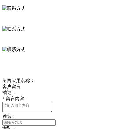
河北省保定市徐水县崔庄镇吴庄村
0312-8799456 18633256098
delishipin@yeah.net
给我留言
留言应用名称：
客户留言
描述：
*
留言内容：
姓名：
性别：