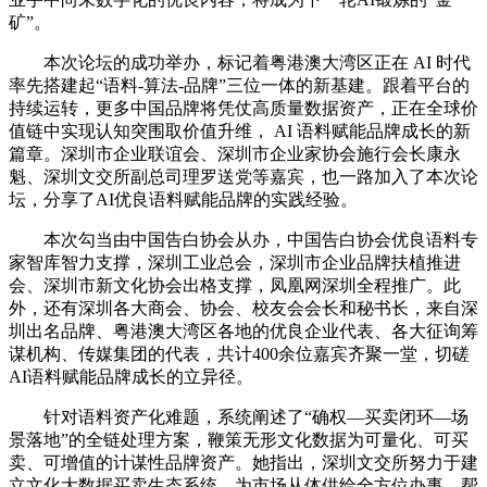
矿”。
本次论坛的成功举办，标记着粤港澳大湾区正在 AI 时代
率先搭建起“语料-算法-品牌”三位一体的新基建。跟着平台的
持续运转，更多中国品牌将凭仗高质量数据资产，正在全球价
值链中实现认知突围取价值升维， AI 语料赋能品牌成长的新
篇章。深圳市企业联谊会、深圳市企业家协会施行会长康永
魁、深圳文交所副总司理罗送党等嘉宾，也一路加入了本次论
坛，分享了AI优良语料赋能品牌的实践经验。
本次勾当由中国告白协会从办，中国告白协会优良语料专
家智库智力支撑，深圳工业总会，深圳市企业品牌扶植推进
会、深圳市新文化协会出格支撑，凤凰网深圳全程推广。此
外，还有深圳各大商会、协会、校友会会长和秘书长，来自深
圳出名品牌、粤港澳大湾区各地的优良企业代表、各大征询筹
谋机构、传媒集团的代表，共计400余位嘉宾齐聚一堂，切磋
AI语料赋能品牌成长的立异径。
针对语料资产化难题，系统阐述了“确权—买卖闭环—场
景落地”的全链处理方案，鞭策无形文化数据为可量化、可买
卖、可增值的计谋性品牌资产。她指出，深圳文交所努力于建
立文化大数据买卖生态系统，为市场从体供给全方位办事，帮