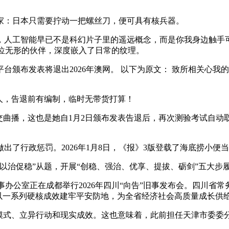
：日本只需要拧动一把螺丝刀，便可具有核兵器。
人工智能早已不是科幻片子里的遥远概念，而是你我身边触手
一位无形的伙伴，深度嵌入了日常的纹理。
布发表将退出2026年澳网。 以下为原文： 致所相关心我的球
人，告退前有编制，临时无带货打算！
社交曲播，这也是她自1月2日颁布发表告退后，再次测验考试自
行政惩罚。2026年1月8日，《报》3版登载了海底捞小便
以治促稳”从题，开展“创稳、强治、优享、提拔、砺剑”五大步
事办公室正在成都举行2026年四川“向告”旧事发布会。四川省
乱，以一系列硬核成效建牢平安防地，为全省经济社会高质量成长供
模式、立异行动和现实成效。这也意味着，此前担任天津市委委