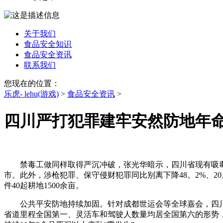
关于我们
食品安全知识
食品安全资讯
联系我们
您现在的位置：
乐虎- lehu(游戏)
>
食品安全资讯
>
四川严打犯罪建牢安然防地年
禁毒工做同样取得严沉冲破，张光华暗示，四川省现有吸毒人
市。此外，涉枪犯罪、保守侵财犯罪同比别离下降48。2%、2
件40起耕地1500余亩。
公共平安防地持续加固。针对成都世运会等全球嘉会，四川建
省道里程全国第一、灵活车和驾驶人数量均居全国第六的形势，通