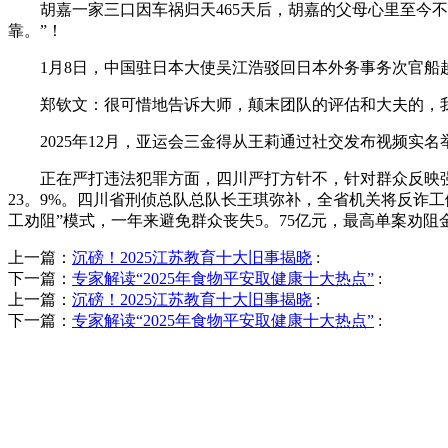
胡嘉一家三口因车祸归天465天后，胡嘉的父母心里至今不
靠。”！
1月8日，中国驻日本大使吴江浩驳回日本外务事务次官船
郑钦文：很可惜地告诉大师，颠末团队的评估和大夫的，我将
2025年12月，亚运会三金得从王莉通过社交发布视频实名
正在严打违法犯罪方面，四川严打方针不，针对群众反映强烈
23。9%。四川省刑侦总队总队长王琪弥补，全省机关将反诈工
工劝阻”模式，一年来避免群众丧失5。75亿元，最高单案劝阻金
上一篇：
沉磅！2025江苏教育十大旧事揭晓
:
下一篇：
专家解读“2025年食物平安取健康十大热点”
:
上一篇：
沉磅！2025江苏教育十大旧事揭晓
:
下一篇：
专家解读“2025年食物平安取健康十大热点”
: