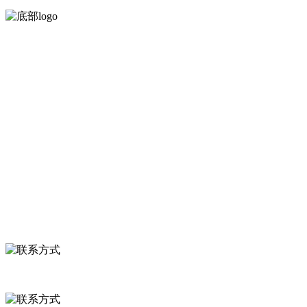
河北乐虎- lehu(游戏)食品有限公司创建于1991年，是经省级注
服务支持
关于我们
食品安全知识
食品安全资讯
联系我们
联系方式
河北省保定市徐水县崔庄镇吴庄村