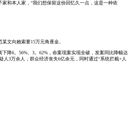
子家和本人家，“我们想保留这份回忆久一点，这是一种依
某文向她索要15万元角逐金。
6。56%、3。62%，命案现案实现全破，发案同比降幅达
疑人3万余人，群众经济丧失6亿余元，同时通过“系统拦截+人