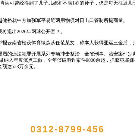
肯认可曾经得到了儿子儿媳和不满1岁的孙子，仍是每天往返儿
越健裕就中方加强军平易近两用物项对日出口管制所提商量。
退出2026年网球公开赛？。
举报云南省松茂体育锻炼从任范某文，称本人获得亚运三金后，范
的违法犯罪开展系列专项冲击整治，全省刑事、治安案件别离下降
做纳入年度沉点工做，全年侦破电诈案件9000余起，抓获犯罪嫌
额达523万余元。
QUICK CONTACT US
0312-8799-456