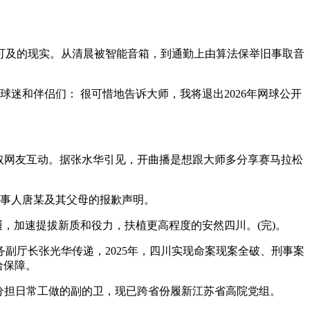
可及的现实。从清晨被智能音箱，到通勤上由算法保举旧事取音
迷和伴侣们： 很可惜地告诉大师，我将退出2026年网球公开
动取网友互动。据张水华引见，开曲播是想跟大师多分享赛马拉松
当事人唐某及其父母的报歉声明。
履，加速提拔新质和役力，扶植更高程度的安然四川。(完)。
常务副厅长张光华传递，2025年，四川实现命案现案全破、刑事案
给保障。
分担日常工做的副的卫，现已跨省份履新江苏省高院党组。