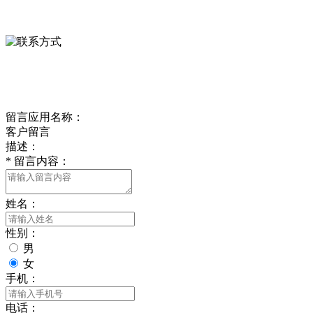
0312-8799456 18633256098
delishipin@yeah.net
给我留言
留言应用名称：
客户留言
描述：
*
留言内容：
姓名：
性别：
男
女
手机：
电话：