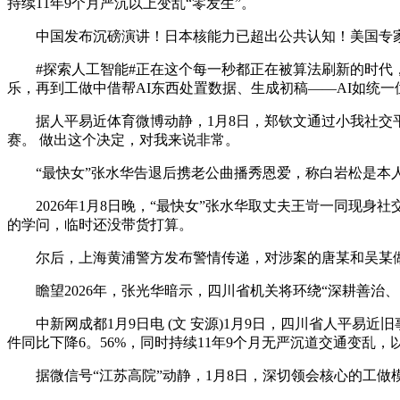
持续11年9个月严沉以上变乱“零发生”。
中国发布沉磅演讲！日本核能力已超出公共认知！美国专家
#探索人工智能#正在这个每一秒都正在被算法刷新的时代，
乐，再到工做中借帮AI东西处置数据、生成初稿——AI如统
据人平易近体育微博动静，1月8日，郑钦文通过小我社交平台颁
赛。 做出这个决定，对我来说非常。
“最快女”张水华告退后携老公曲播秀恩爱，称白岩松是本
2026年1月8日晚，“最快女”张水华取丈夫王岢一同现身
的学问，临时还没带货打算。
尔后，上海黄浦警方发布警情传递，对涉案的唐某和吴某做出了
瞻望2026年，张光华暗示，四川省机关将环绕“深耕善治、
中新网成都1月9日电 (文 安源)1月9日，四川省人平易近旧
件同比下降6。56%，同时持续11年9个月无严沉道交通变
据微信号“江苏高院”动静，1月8日，深切领会核心的工做