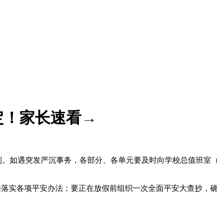
定！家长速看→
。如遇突发严沉事务，各部分、各单元要及时向学校总值班室（长
酷落实各项平安办法；要正在放假前组织一次全面平安大查抄，