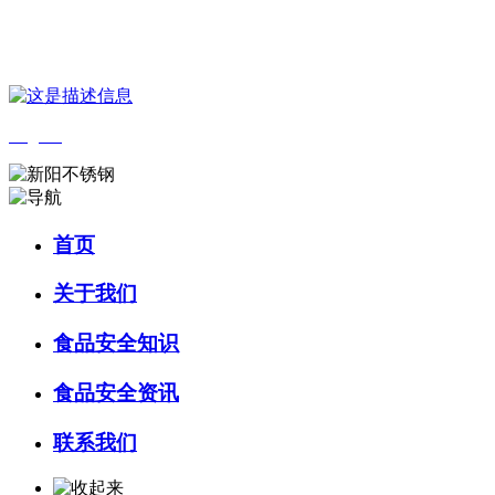
您好，欢迎来到 河北乐虎- lehu(游戏)食品 官方网站！
English
首页
关于我们
食品安全知识
食品安全资讯
联系我们