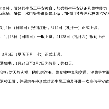
查抄，做好师生员工平安教育，加强师生平安认识和防护能力；
勤车辆、餐饮、水电等办事保障工做；加强门禁办理和校园治安
3月1日（日曜日）报到注册，3月2日（礼拜一）正式上课。
、1月18日（日曜日）一般上班。2月28日（礼拜六）报到上
，3月5日（夏历正月十七）正式上课。
知书，1月24日至3月7日为假期，共43天。
进行防天然灾祸、防电信诈骗、防食物中毒和交通、消防等方
校工做，并采纳多种形式对师生员工遍及开展一次寒假平安教