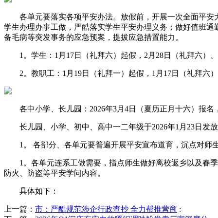
各单元要落实各项平安办法。放假前，开展一次全面平安大
学生办理办事工做，严酷落实学生平安办理义务；做好值班通
备毛病等突发事务的应急预案，提拔应急措置能力。
1。学生：1月17日（礼拜六）起假，2月28日（礼拜六）、
2。教职工：1月19日（礼拜一）起假，1月17日（礼拜六）
各中小学、长儿园：2026年3月4日（夏历正月十六）报名
长儿园、小学、初中、高中一二年级于2026年1月23日发放通
1。 各部分、各单元要普遍开展平安宣布道育，沉点对师生
1。各单元连系工做需要，指点师生做好离校返乡以及春季返
防火、防盗等平安学问内容。
具体如下：
上一篇：
市：严酷规范涉企行政查抄 全力帮推营商
: