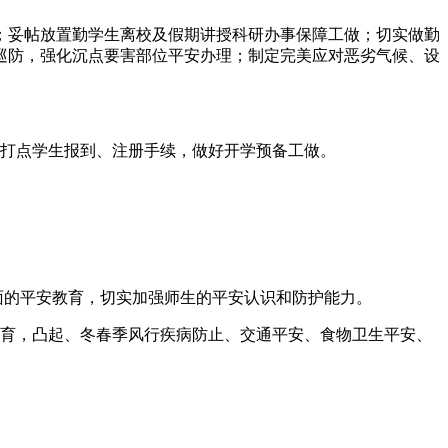
妥帖放置勤学生离校及假期讲授科研办事保障工做；切实做勤
巡防，强化沉点要害部位平安办理；制定完美应对恶劣气候、设
班，打点学生报到、注册手续，做好开学预备工做。
面的平安教育，切实加强师生的平安认识和防护能力。
育，凸起、冬春季风行疾病防止、交通平安、食物卫生平安、