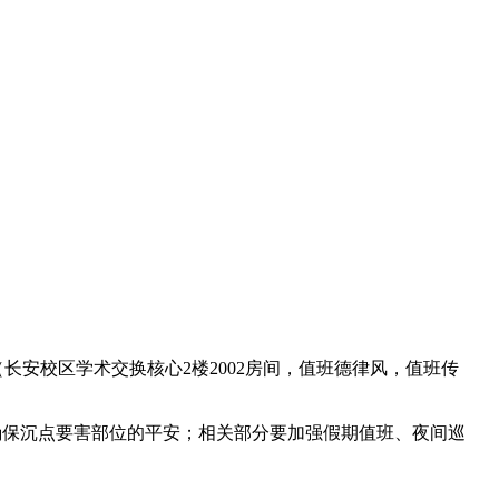
安校区学术交换核心2楼2002房间，值班德律风，值班传
确保沉点要害部位的平安；相关部分要加强假期值班、夜间巡