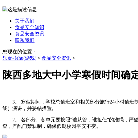
关于我们
食品安全知识
食品安全资讯
联系我们
您现在的位置：
乐虎- lehu(游戏)
>
食品安全资讯
>
陕西多地大中小学寒假时间确
3。 寒假期间，学校总值班室和相关部分施行24小时值班制
线）演讲，并妥帖措置。
2。 各部分、各单元要按照“谁从管，谁担任”的准绳，严
查，严酷门禁轨制，确保假期校园平安不变。