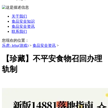
关于我们
食品安全知识
食品安全资讯
联系我们
您现在的位置：
乐虎- lehu(游戏)
>
食品安全资讯
>
【珍藏】不平安食物召回办理
轨制