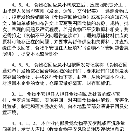
4。5。4。 食物召回应急小构成立后，应按照职责分工，
由指定人员当即查阅《发卖、运输、交付记实》，逃溯食物去
向，拟定发给经销商的《食物召回通知单》或布告的通知布告
文，通知单或通知布告文上应写明召回食物的名称、规格、批
次、呈现的问题及严沉程度。若是食物不平安取原料相关，则
还需拟定《食物不平安问题告急演讲》，通知原辅材料供应商
原料可能存正在的问题，并要求其暂停供应相关原料，并查找
缘由予以回答。食物平安担任人应填写《食物不平安问题告急
演讲》，提交本地监管部分。
4。5。5。 食物召回应急小组按照发货记实将《食物召回
通知单》发给需召回食物区域的经销商，要求经销商遏制发卖
需召回的食物，并将这些食物下架、封存，尽快运回本企业。
对运回本企业的食物，仓库应做好隔离、封存和标识。
3。1。 食物平安担任人担任食物召回及处置的统挥安
排，包罗通知召回、实施召回、对召回食物采纳解救、无害化
处置或、制定和落实整改办法、向本地监管部分演讲召回及处
置环境。
4。4。1。2。 本企业内部发觉食物平安变乱或严沉质量
问题时，发觉人应以《收集食物平安风险监测及评估消息记