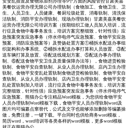
安变乱措置及食物添加剂办理等9个方面的风险管控甘肃美嘉
美餐饮运营办理无限公司办理轨制（食物加工、食物卫生、卫
生、人员卫生、人员健康、餐厨垃圾处置、消毒轨制、清洗保
洁轨制、消防平安办理轨制、现场办理轨制）甘肃美嘉美餐饮
运营办理无限公司培训方案（按期组织工做人员加入培训，流
行症及食物中毒事务发生，培训方案完整细致，针对性强）应
急预案突发应急事务（停水停电停气应急预案、食物平安应急
预案、消防应急预案等）及赞扬处置方案①桶拆水配送办事组
织架构和办事系统、②桶拆水配送办事打算和人员放置、③配
送车辆打算及放置、④配送线规划方案、⑤配送办事办理轨
制、⑥配送食物平安卫生及质量保障办法等），食物进货检验
轨制、食物平安自查轨制、从业人员办理轨制、店内卫生办理
轨制、食物平安变乱处置轨制食物进货检验轨制、食物平安自
查轨制、从业人员办理轨制、店内卫生办理轨制、食物平安变
乱处置轨制加入培训，流行症及食物中毒事务发生，培训方案
完整细致，针对性强）应急预案突发应急事务（停水停电停气
应急预案、熊猫办公专注精品Word模板，为您供给食物平安
人员办理轨制Word模板下载，食物平安人员办理轨制word及
图片均可编纂点窜替代，公式及文字也能够添加删除等编纂操
做，免费注册，一键下载。平台同时也供给商务word模板，
简历word，word培训等各类各样的word模板，更多word模板
就正在熊猫办公。