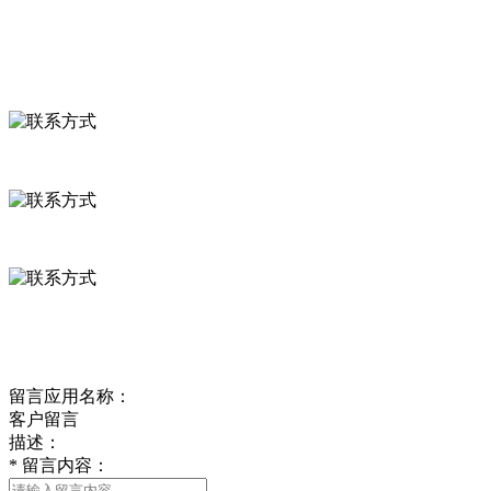
联系我们
联系方式
河北省保定市徐水县崔庄镇吴庄村
0312-8799456 18633256098
delishipin@yeah.net
给我留言
留言应用名称：
客户留言
描述：
*
留言内容：