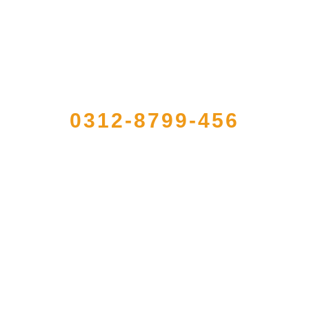
QUICK CONTACT US
0312-8799-456
册的大型农产品加工出口企业，注册资金2000万元，总资产1亿多元。公司