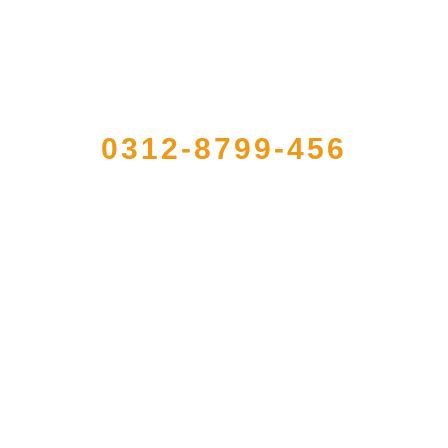
QUICK CONTACT US
0312-8799-456
册的大型农产品加工出口企业，注册资金2000万元，总资产1亿多元。公司