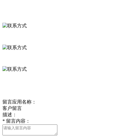
联系我们
联系方式
河北省保定市徐水县崔庄镇吴庄村
0312-8799456 18633256098
delishipin@yeah.net
给我留言
留言应用名称：
客户留言
描述：
*
留言内容：