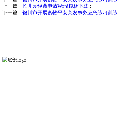
上一篇：
长儿园经费申请Word模板下载
:
下一篇：
银川市开展食物平安突发事务应急练习训练
:
河北乐虎- lehu(游戏)食品有限公司创建于1991年，是经省级注
服务支持
关于我们
食品安全知识
食品安全资讯