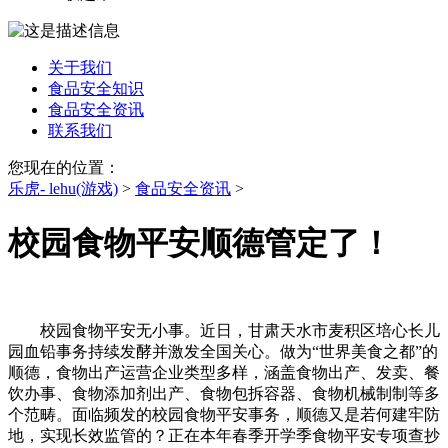
关于我们
食品安全知识
食品安全资讯
联系我们
您现在的位置：
乐虎- lehu(游戏)
>
食品安全资讯
>
校园食物平安顺德管定了！
校园食物平安无小事。近日，甘肃天水市麦积区培心长儿
园血铅事务持续发酵并激发全国关心。做为“世界美食之都”的
顺德，食物出产运营企业类型多样，涵盖食物出产、发卖、餐
饮办事、食物添加剂出产、食物包拆容器、食物机械制制等多
个范畴。面临频发的校园食物平安事务，顺德又是若何建牢防
地，实现长效监管的？正在本年春季开学季食物平安专项查抄