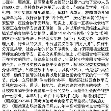
步履中，顺德区、镇两级市场监管部分就累计出动了查抄人员
超600人次，查抄食物运营单元308家次，范畴涵盖学校、托长
机构、学生集体用餐配送单元、食材配送单元、校园周边食物
运营单元等，践行食物平安“四个最严”，强化“校园餐”食物平
安监管，压控食物平安风险。现实上，顺德一直将学校食物平
安摆正在食物平安监督工做第一位，并以系统性思维建立起全
域笼盖的食物平安防护网，采纳“全链条”管控取“全笼盖”监视
的常态化监管办法，严酷落实学校（企业）从体义务、属地办
理义务、行业从管义务、部分监管义务等“四方义务”，实施部
分齐抓共管、社会共治的长效工做机制，全力保障顺德全区泛
博师生的饮食平安。正在义务系统扶植上，把校园食物平安摆
正在首位的同时，顺德多部分联动，汇聚起守护校园食物平安
的合力。正在各类校园食物平安查抄中，顺德区纪委监委同步
介督和查抄，约谈整改不力单元，以构成强力。恰是这种高位
统筹，确保了监管的触角得以延长至校园食物平安的每一个环
节。此外，立异操纵“你点我检”办事，顺德还让校园食物平安
监视愈加公开、通明、接地气。这种共建共治共享的模式，也
让校园食物平安不再是单一部分的义务，而是全社会配合守护
的一份事业。本年5月，正在中高考到临之际，顺德还制定了
《顺德区2025年中高考测验考点食物平安等监视办理实施方
案》《顺德区市场监视办理局2025年中高考测验考点食物平安