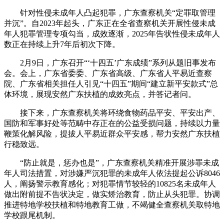
针对性侵未成年人凸起犯罪，广东查察机关“定罪取管理
并沉”。自2023年起头，广东正在全省查察机关开展性侵未成
年人犯罪管理专项勾当，成效逐渐，2025年告状性侵未成年人
数正在持续上升7年后初次下降。
2月9日，广东召开“‘十四五’广东成绩”系列从题旧事发布
会。会上，广东省委委、广东省高级、广东省人平易近查察
院、广东省相关担任人引见“十四五”期间“建立新平安款式”总
体环境，展现安然广东扶植的成效亮点，并答记者问。
接下来，广东查察机关将环绕食物药品平安、平安出产、
国防和军事好处等范畴中存正在的公益受损问题，持续以力量
鞭策化解风险，提拔人平易近群众平安感，帮力安然广东扶植
行稳致远。
“防止就是，惩办也是”，广东查察机关精准开展涉罪未成
年人司法措置，对涉嫌严沉犯罪的未成年人依法提起公诉8046
人，阐扬警示教育感化；对犯罪情节较轻的10825名未成年人
做出附前提不告状决定，做实矫治教育，防止从头犯罪。协调
推进特地学校扶植和特地教育工做，不竭健全查察机关取特地
学校跟尾机制。