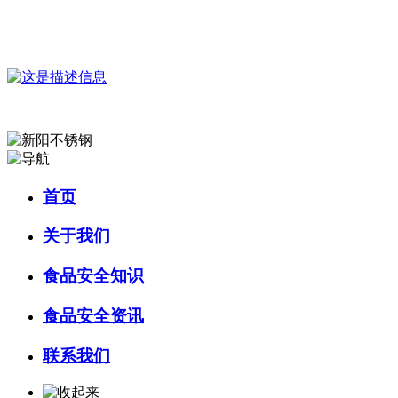
您好，欢迎来到 河北乐虎- lehu(游戏)食品 官方网站！
English
首页
关于我们
食品安全知识
食品安全资讯
联系我们