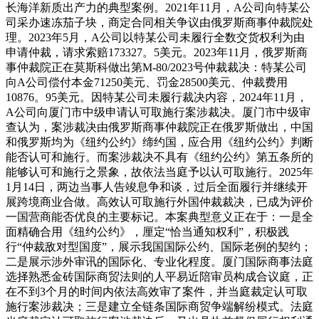
长海洋新质出产力的典型案例。2021年11月，A公司向特某公
司采办速冻茄子块，商定合同相关争议由俄罗斯商事仲裁院处
理。2023年5月，A公司以特某公司未履行全数交货权利为由
申请仲裁，请求索赔173327。5美元。2023年11月，俄罗斯商
事仲裁院正在莫斯科做出第M-80/2023号仲裁裁决：特某公司
向A公司偿付本金71250美元、罚金28500美元、仲裁费用
10876。95美元。因特某公司未履行裁决内容，2024年11月，
A公司向厦门市中级申请认可取施行案涉裁决。厦门市中级审
查认为，案涉裁决由俄罗斯商事仲裁院正在俄罗斯做出，中国
和俄罗斯均为《纽约公约》缔约国，应合用《纽约公约》判断
能否认可和施行。而案涉裁决不具有《纽约公约》第五条所的
能够认可和施行之景象，故依法当庭予以认可取施行。2025年
1月14日，两边当事人告竣息争和谈，过后全面履行并继续开
展跨境商业合做。高效认可取施行外国仲裁裁决，已成为评价
一国营商能否优良的主要标记。本案典型意义正在于：一是全
面精确合用《纽约公约》，厘定“恰当通知权利”，积极践
行“仲裁敌对型国度”，展示我国国际公约、国际老例的契约；
二是展示涉外审讯的国际化、专业化程度。厦门国际商事法庭
选择熟悉金砖国际商贸法则的人平易近陪审员构成合议庭，正
在不到3个月的时间内依法高效审了案件，并当庭裁定认可取
施行案涉裁决；三是建立全链条国际商贸争端解纷模式。法庭