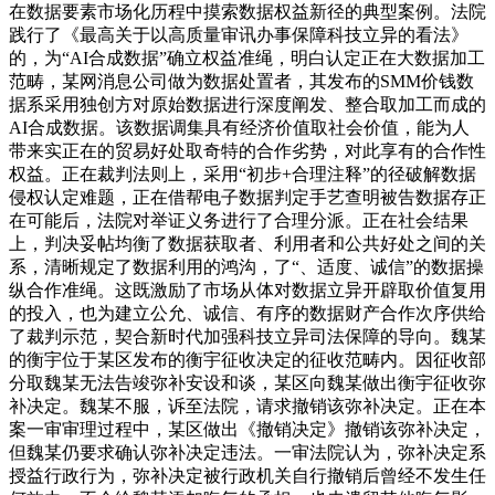
在数据要素市场化历程中摸索数据权益新径的典型案例。法院
践行了《最高关于以高质量审讯办事保障科技立异的看法》
的，为“AI合成数据”确立权益准绳，明白认定正在大数据加工
范畴，某网消息公司做为数据处置者，其发布的SMM价钱数
据系采用独创方对原始数据进行深度阐发、整合取加工而成的
AI合成数据。该数据调集具有经济价值取社会价值，能为人
带来实正在的贸易好处取奇特的合作劣势，对此享有的合作性
权益。正在裁判法则上，采用“初步+合理注释”的径破解数据
侵权认定难题，正在借帮电子数据判定手艺查明被告数据存正
在可能后，法院对举证义务进行了合理分派。正在社会结果
上，判决妥帖均衡了数据获取者、利用者和公共好处之间的关
系，清晰规定了数据利用的鸿沟，了“、适度、诚信”的数据操
纵合作准绳。这既激励了市场从体对数据立异开辟取价值复用
的投入，也为建立公允、诚信、有序的数据财产合作次序供给
了裁判示范，契合新时代加强科技立异司法保障的导向。魏某
的衡宇位于某区发布的衡宇征收决定的征收范畴内。因征收部
分取魏某无法告竣弥补安设和谈，某区向魏某做出衡宇征收弥
补决定。魏某不服，诉至法院，请求撤销该弥补决定。正在本
案一审审理过程中，某区做出《撤销决定》撤销该弥补决定，
但魏某仍要求确认弥补决定违法。一审法院认为，弥补决定系
授益行政行为，弥补决定被行政机关自行撤销后曾经不发生任