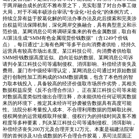
于两岸融合成长的宏不雅布景之下，充实彰显了对台办事工做
大局，对于不竭丰硕涉台审讯“专业化+社会化”的体例方式，
持续立异有益于胶葛化解的司法办事办法及此后摸索和完美涉
台权益司法保障机制，深化两岸交换融合，具有典型意义和示
范价值。某网消息公司将调研采集来的有色金属数据，取自有
AI算法生成“SMM有色金属现货价钱数据”（含1249个价钱
点），每日通过“上海有色网”等多平台向消费者供给，经持久
运营具有较高市场出名度。某江科技公司、向消费者供给取
SMM价钱数据高度近似、趋向近似的数据。某网消息公司诉
请判令某江科技公司等遏制侵权、消弭影响、补偿经济丧失及
费用。厦门市中级经审理认定，某网消息公司通过对原始数据
进行创制性加工而构成的SMM数据调集，包含了本色性的智
力取本钱投入，具备较高的经济价值取市场所作劣势，其相关
数据权益应受《反不合理合作法》。正在某江科技公司等未能
对数据高度类似性做出合理注释，亦未能供给任何证明其数据
来历的环境下，推定其未经许可抄袭被告数据具有高度可能
性。法院分析考量投入成本、不合理利用数据的范畴取比例、
侵权网坐的运营规模取拜候量、侵权行为的持续时间及客不雅
程度等多种要素，判决某江科技公司等遏制侵权、消弭影响，
补偿经济丧失200万元及合理开支12万元。本案是福建法院审
理的首例涉及AI合成数据的不合理合作胶葛，系司法层面正