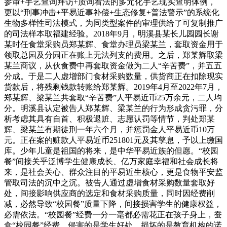
参审+手艺查询拜访+质询看法的多元化手艺现实查明体例，
更以“刑事冲击+平易近事补偿+生态修复+普法警示”的系统化
生物多样性司法模式，为同类型案件的审理供给了可复制推广
的司法样本取福建经验。2018年9月，明溪县某长儿园园长谢
某时任食堂采购员郑某辉、食堂办理员梁某兰，套取资金用于
领取总园及分园正在账上无法列支的费用。之后，郑某辉取梁
某兰商议，从伙食费中再套取资金做为二人“辛苦费”，并五五
分成。于是二人虚增部门食材采购数量，供货商正在扣除现实
货款后，将残剩钱款转账给郑某辉。2019年4月至2022年7月，
郑某辉、梁某兰共套取“辛苦费”人平易近币25万余元，二人均
分。明溪县认定被告人郑某辉、梁某兰的行为形成贪污罪，分
析考虑其具有自首、积极退赃、志愿认罚等情节，判处郑某
辉、梁某兰有期徒刑一年六个月，并惩罚金人平易近币10万
元。正在案的赃款人平易近币251801元及其孳息，予以上缴国
库。少年儿童是祖国的将来，是中华平易近族的但愿。“校园
餐”间接关乎泛博学生健康成长、亿万家庭幸福和社会成长将
来，是社会关心、群众注目的平易近生核心，更是食物平安监
管取司法的沉中之沉。被告人通过虚增食材采购数量套取好
处，间接影响供应商的选定和食材采购质量，同时因经费削
减，必然导致“校园餐”质量下降，间接损害学生的健康权益，
必需依法。“校园餐”经费一分一毫都必需花正在孩子身上，蚕
食“校园餐”经费，侵害的是学生好处，损坏的是教育机构的诺