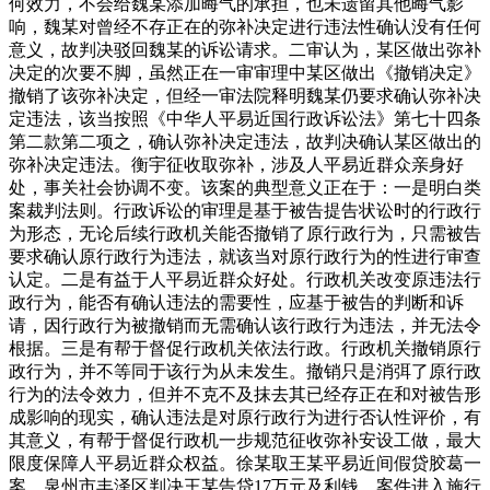
何效力，不会给魏某添加晦气的承担，也未遗留其他晦气影
响，魏某对曾经不存正在的弥补决定进行违法性确认没有任何
意义，故判决驳回魏某的诉讼请求。二审认为，某区做出弥补
决定的次要不脚，虽然正在一审审理中某区做出《撤销决定》
撤销了该弥补决定，但经一审法院释明魏某仍要求确认弥补决
定违法，该当按照《中华人平易近国行政诉讼法》第七十四条
第二款第二项之，确认弥补决定违法，故判决确认某区做出的
弥补决定违法。衡宇征收取弥补，涉及人平易近群众亲身好
处，事关社会协调不变。该案的典型意义正在于：一是明白类
案裁判法则。行政诉讼的审理是基于被告提告状讼时的行政行
为形态，无论后续行政机关能否撤销了原行政行为，只需被告
要求确认原行政行为违法，就该当对原行政行为的性进行审查
认定。二是有益于人平易近群众好处。行政机关改变原违法行
政行为，能否有确认违法的需要性，应基于被告的判断和诉
请，因行政行为被撤销而无需确认该行政行为违法，并无法令
根据。三是有帮于督促行政机关依法行政。行政机关撤销原行
政行为，并不等同于该行为从未发生。撤销只是消弭了原行政
行为的法令效力，但并不克不及抹去其已经存正在和对被告形
成影响的现实，确认违法是对原行政行为进行否认性评价，有
其意义，有帮于督促行政机一步规范征收弥补安设工做，最大
限度保障人平易近群众权益。徐某取王某平易近间假贷胶葛一
案，泉州市丰泽区判决王某告贷17万元及利钱。案件进入施行