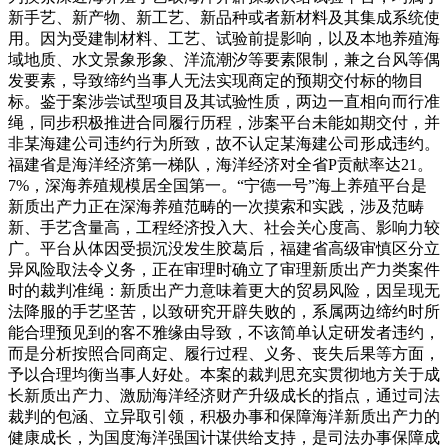
新手艺、新产物、新工艺、新品种或者新材料及其集成系统使
用。因为受建制材料、工艺、试验前提影响，以及本地养殖海
域地质、水文景象形象、洋流潮汐等要素限制，兼之台风等偶
发要素，导致缔约当事人无法实现商定的预期交付标的物目
标。鉴于案涉尝试型项目及其试验性质，两边一直相向而行准
绳，同步积极推进合同履行历程，涉案平台未能如期交付，并
非某海建公司违约行为所致，故不认定某海建公司形成违约。
福建省是海洋经济第一梯队，海洋经济对全省P贡献率达21。
7%，深海养殖规模居全国第一。“宁德一号”海上养殖平台是
新质出产力正在深海养殖范畴的一次摸索和实践，涉及范畴
新、手艺含量高，工程经济投入大、社会关心度高、影响力较
广。平台从体因受损沉没发生胶葛后，福建省高级审慎区分立
异风险取法令义务，正在审理时确立了审理新质出产力类案件
时的裁判准绳：新质出产力意味着更大的贸易风险，因呈现无
法降服的手艺坚苦，以致研究开辟失败的，系属两边缔约时所
能合理预见到的客不雅缘由导致，不该简单认定研发者违约，
而是分析按照合同商定、履行过程、义务、丧失后果等方面，
予以合理均衡当事人好处。本案的裁判思充实贯彻地方关于成
长新质出产力、激励海洋经济财产升级成长的指点，通过司法
裁判的包涵、立异取引领，积极办事和保障海洋新质出产力的
健康成长，为国度海洋强国计谋供给支持，是司法办事保障成