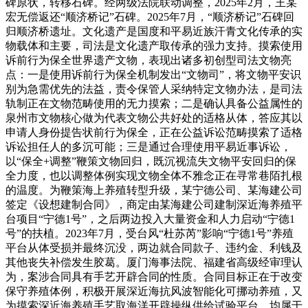
碑原状，转移石碑。经两级法院联动调整，2025年2月，王某
宏无偿返还“顺济桥记”石碑。2025年7月，“顺济桥记”石碑回
归顺济桥遗址。文化遗产是国度和平易近族汗青文化传承的实
物载体和主要，司法是文化遗产取传承的强力支持。摸索使用
诉前行为保全世界遗产文物，表现出诸多初创型司法文物亮
点：一是使用诉前行为保全机制发出“文物司”，将文物平安识
别为急需优先的法益，责令保管人采纳特定文物办法，是司法
轨制正在文物范畴使用的无力摸索；二是确认具备公益属性的
泉州市文物核心做为代表文物公共好处的适格从体，答应其以
申请人身份提告状前行为保全，正在公益诉讼范畴摸索了适格
诉讼担任人的多沉可能；三是通过合理使用平易近事诉讼，
以“保全+调整”鞭策文物回归，既沉视流失文物平安回归的保
全力度，也以调整体例实现文物全体不雅念正在寻常巷陌扎根
的温度。为鞭策海上养殖转型升级，某宁德公司、某海建公司
签定《设想建制合同》，商定由某海建公司建制深近海养殖平
台项目“宁德1号”，之后两边投入大量资金和人力启动“宁德1
号”的扶植。2023年7月，受台风“杜苏芮”影响“宁德1号”养殖
平台从体受损并最终沉没，两边就合同款子、违约金、利钱及
其他丧失补偿发生胶葛。厦门海事法院、福建省高级经审理认
为，案涉合同具有手艺开辟合同的性质。合同目标正在于改变
保守养殖体例，积极开展深近海抗风波智能化可挪动养殖，又
为摸索深近海养殖手艺取海洋开辟操纵供给试验平台，均属于