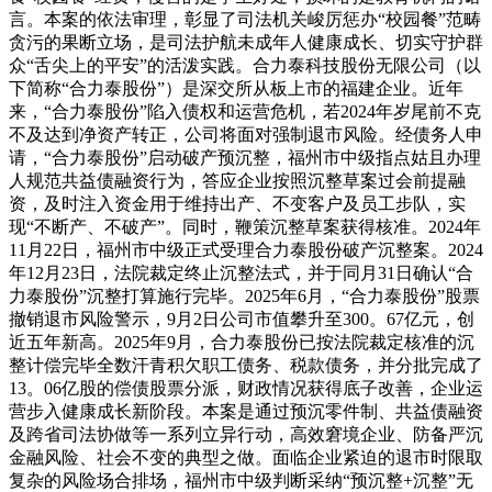
言。本案的依法审理，彰显了司法机关峻厉惩办“校园餐”范畴
贪污的果断立场，是司法护航未成年人健康成长、切实守护群
众“舌尖上的平安”的活泼实践。合力泰科技股份无限公司（以
下简称“合力泰股份”）是深交所从板上市的福建企业。近年
来，“合力泰股份”陷入债权和运营危机，若2024年岁尾前不克
不及达到净资产转正，公司将面对强制退市风险。经债务人申
请，“合力泰股份”启动破产预沉整，福州市中级指点姑且办理
人规范共益债融资行为，答应企业按照沉整草案过会前提融
资，及时注入资金用于维持出产、不变客户及员工步队，实
现“不断产、不破产”。同时，鞭策沉整草案获得核准。2024年
11月22日，福州市中级正式受理合力泰股份破产沉整案。2024
年12月23日，法院裁定终止沉整法式，并于同月31日确认“合
力泰股份”沉整打算施行完毕。2025年6月，“合力泰股份”股票
撤销退市风险警示，9月2日公司市值攀升至300。67亿元，创
近五年新高。2025年9月，合力泰股份已按法院裁定核准的沉
整计偿完毕全数汗青积欠职工债务、税款债务，并分批完成了
13。06亿股的偿债股票分派，财政情况获得底子改善，企业运
营步入健康成长新阶段。本案是通过预沉零件制、共益债融资
及跨省司法协做等一系列立异行动，高效窘境企业、防备严沉
金融风险、社会不变的典型之做。面临企业紧迫的退市时限取
复杂的风险场合排场，福州市中级判断采纳“预沉整+沉整”无