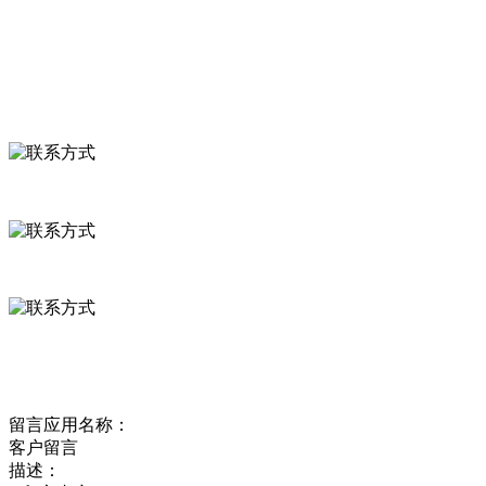
食品安全资讯
联系我们
联系方式
河北省保定市徐水县崔庄镇吴庄村
0312-8799456 18633256098
delishipin@yeah.net
给我留言
留言应用名称：
客户留言
描述：