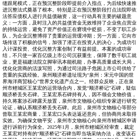
缝跟尾模式，正在预沉整阶段即提前介入指点，为后续快速推
进沉整法式奠基了根本。特别是正在预沉整阶段打点法院即依
法答应债权人进行共益债融资，这一行动具有主要的破题意
义：一方面，及时注入的共益债资金无效维持了企业焦点营业
的持续运营，避免了资产价值正在窘境中贬损，不变了职工步
队，为企业沉整博得了贵重的运营缓冲期；另一方面，它向市
场传送了积极的信号，加强了潜正在投资人的决心，为成功引
入计谋投资、优化沉整方案创制了有益前提。本案的成功审
结，不只使一家百亿级上市公司沉获重生，保障了数千职工就
业，更是福建法院立脚审讯本能机能，办事高质量成长大局，
优化化营商的活泼写照，为通过司法路子危困上市公司供给了
贵重的实践经验。泉州顺济桥遗址现为“泉州：宋元中国的世
界海洋商贸核心”世界文化遗产点之一。经群众反映，正在泉
州市鲤城区王某宏的运营场合内，发觉“顺济桥记”石碑，疑似
顺济桥丢失石碑。王某宏系石碑持有人，因不领会文物价值，
持久将案涉石碑露天放置，泉州市文物核心组织专家进行研究
论证，确认系顺济桥丢失石碑。此后，泉州市文物核心等部分
曾取王某宏商量，王某宏口头表达返还意向，但协商尚未取得
实效。为确保文物平安，泉州市文物核心向泉州市鲤城区申请
进行诉前行为保全。2025年1月，泉州市鲤城区经审查，裁定
王某宏对持有的“顺济桥记”石碑当即当场采纳办法，改变该石