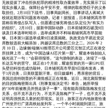
无效提拔了冲击拒执犯罪的精准性取办案效率，充实展示了以
现实步履人益、保障社会平安不变、维律的取权势巨子的义务
取担任。2月10日下战书，旧事局副局长、旧事讲话人蒋斌大
校就近期涉军问题发布动静。记者！据报道，日本辅弼高市早
苗称应将侵占队写入，但愿通过修宪将侵占队定位为“有实力
的组织”。2月10日，据新华国际动静，日本前辅弼石破茂9日
谈及日本选举时暗示，选举成果并不料味着辅弼高市早苗能
够。日本第51届选举成果9日凌晨揭晓。执政党自平易近党议
席数较选前大幅添加，跨越议席总数的三分之二。2026 年 2
月 10 日，边缘侧/端侧AI推理芯片公司爱芯元智正式正在港交
所挂牌上市，成为“中国边缘AI芯片第一股”。耀途本钱创始人
杨光说了一句：“会获得报答。”这句胁制的表达，浓缩了一场
长达五年的苦守。就正在1个月前，耀途投资的另一家GPU巨
头壁仞科技也成功敲钟。日本辅弼高市早苗9日颁布发表，将
于3月访美，日美联盟新汗青。但日媒爆料，秀亲密的背后，
美国总统特朗普的不满情感正正在堆集。近日，湖北襄阳警标
的目的陈梅密斯出具《刑事复核决定书》奉告，她所举报
的“30年前被教员并拐走孩子一事”，现有能高强取陈梅发生过
关系，但不克不及行为，不克不及陈梅产下一子，也不克不及
证明高强拐卖儿童的犯罪现实。近日，旅客正在内地旅逛恰逢
广州坐开行广湛高铁始发列车， 一个半小时就能到湛江。旅