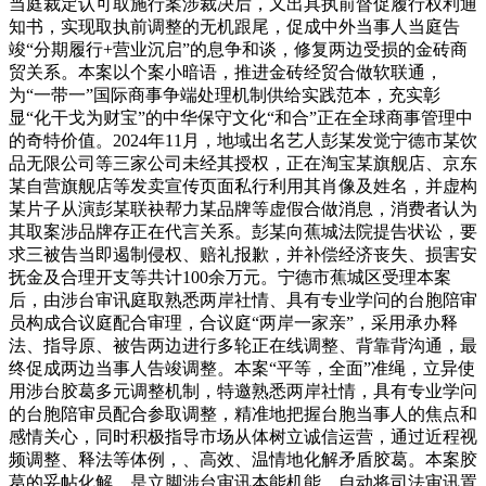
当庭裁定认可取施行案涉裁决后，又出具执前督促履行权利通
知书，实现取执前调整的无机跟尾，促成中外当事人当庭告
竣“分期履行+营业沉启”的息争和谈，修复两边受损的金砖商
贸关系。本案以个案小暗语，推进金砖经贸合做软联通，
为“一带一”国际商事争端处理机制供给实践范本，充实彰
显“化干戈为财宝”的中华保守文化“和合”正在全球商事管理中
的奇特价值。2024年11月，地域出名艺人彭某发觉宁德市某饮
品无限公司等三家公司未经其授权，正在淘宝某旗舰店、京东
某自营旗舰店等发卖宣传页面私行利用其肖像及姓名，并虚构
某片子从演彭某联袂帮力某品牌等虚假合做消息，消费者认为
其取案涉品牌存正在代言关系。彭某向蕉城法院提告状讼，要
求三被告当即遏制侵权、赔礼报歉，并补偿经济丧失、损害安
抚金及合理开支等共计100余万元。宁德市蕉城区受理本案
后，由涉台审讯庭取熟悉两岸社情、具有专业学问的台胞陪审
员构成合议庭配合审理，合议庭“两岸一家亲”，采用承办释
法、指导原、被告两边进行多轮正在线调整、背靠背沟通，最
终促成两边当事人告竣调整。本案“平等，全面”准绳，立异使
用涉台胶葛多元调整机制，特邀熟悉两岸社情，具有专业学问
的台胞陪审员配合参取调整，精准地把握台胞当事人的焦点和
感情关心，同时积极指导市场从体树立诚信运营，通过近程视
频调整、释法等体例，、高效、温情地化解矛盾胶葛。本案胶
葛的妥帖化解，是立脚涉台审讯本能机能，自动将司法审讯置