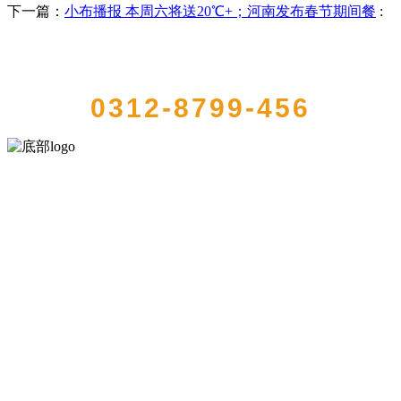
下一篇：
小布播报 本周六将送20℃+；河南发布春节期间餐
:
QUICK CONTACT US
0312-8799-456
河北乐虎- lehu(游戏)食品有限公司创建于1991年，是经省级注册的大
型农产品加工出口企业，注册资金2000万元，总资产1亿多元。公司产
品有速冻甜糯玉米，芦笋，青豆，草莓，花菜，青刀豆，混合菜，胡
萝卜等。
服务支持
关于我们
食品安全知识