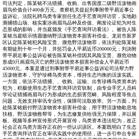
司法判定，陈某铭不法猎捕、收购、出售国度二级野活泼物画
眉鸟价值合计400余万元。查察机关提起刑事附带平易近事公
益诉讼。法院礼聘鸟类专家担任生态手艺查询拜访官，实地勘
测捕猎山场、核实案涉画眉鸟品种及价值、阐发论证犯为对生
态形成的影响，并当庭颁发《手艺查询拜访看法》。被告人陈
某铭当庭暗示情愿缴纳野活泼物资本损害补偿金。龙岩市新罗
区认定陈某铭犯风险宝贵、濒危野活泼物罪，依法判处陈某铭
有期徒刑十年一个月，并惩罚金人平易近币200000元；判决附
带平易近事公益诉讼被告陈某铭补偿因其风险宝贵、濒危动物
形成9只画眉鸟灭亡的野活泼物资本损害补偿金人平易近币
45000元。本案是通过刑事附带平易近事公益诉讼司法帮力野
活泼物资本，守护珍稀鸟类资本，维持生态均衡的活泼实践。
一方面，依法不法猎捕、、收购、运输、出售珍稀鸟类资本的
犯为，积极使用生态手艺查询拜访官轨制，由专业手艺人员科
学论证猎捕画眉鸟行为形成的生态损害范畴、风险程度等焦点
问题，无效支持审讯专业性，保障司法取效率。另一方面，判
处陈某铭赔付野活泼物资本损害补偿金，用于野活泼物歇息地
扶植、野活泼物救帮等，为生态修复供给强无力保障，并以展
板、视频等多种宣传形式开展宣传，鸟类资本违法犯为，改正
社会正在鸟类方面存正在的一些认识误区。本案既明白了生态
手艺查询拜访官正在审讯实践中的使用径，进一步引申出专家