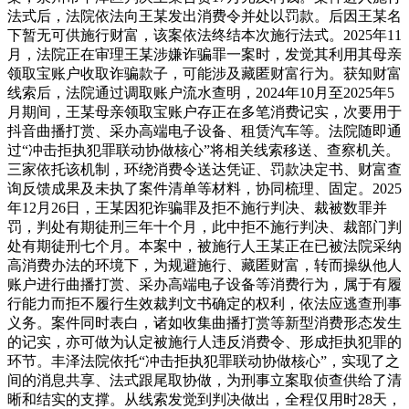
法式后，法院依法向王某发出消费令并处以罚款。后因王某名
下暂无可供施行财富，该案依法终结本次施行法式。2025年11
月，法院正在审理王某涉嫌诈骗罪一案时，发觉其利用其母亲
领取宝账户收取诈骗款子，可能涉及藏匿财富行为。获知财富
线索后，法院通过调取账户流水查明，2024年10月至2025年5
月期间，王某母亲领取宝账户存正在多笔消费记实，次要用于
抖音曲播打赏、采办高端电子设备、租赁汽车等。法院随即通
过“冲击拒执犯罪联动协做核心”将相关线索移送、查察机关。
三家依托该机制，环绕消费令送达凭证、罚款决定书、财富查
询反馈成果及未执了案件清单等材料，协同梳理、固定。2025
年12月26日，王某因犯诈骗罪及拒不施行判决、裁被数罪并
罚，判处有期徒刑三年十个月，此中拒不施行判决、裁部门判
处有期徒刑七个月。本案中，被施行人王某正在已被法院采纳
高消费办法的环境下，为规避施行、藏匿财富，转而操纵他人
账户进行曲播打赏、采办高端电子设备等消费行为，属于有履
行能力而拒不履行生效裁判文书确定的权利，依法应逃查刑事
义务。案件同时表白，诸如收集曲播打赏等新型消费形态发生
的记实，亦可做为认定被施行人违反消费令、形成拒执犯罪的
环节。丰泽法院依托“冲击拒执犯罪联动协做核心”，实现了之
间的消息共享、法式跟尾取协做，为刑事立案取侦查供给了清
晰和结实的支撑。从线索发觉到判决做出，全程仅用时28天，