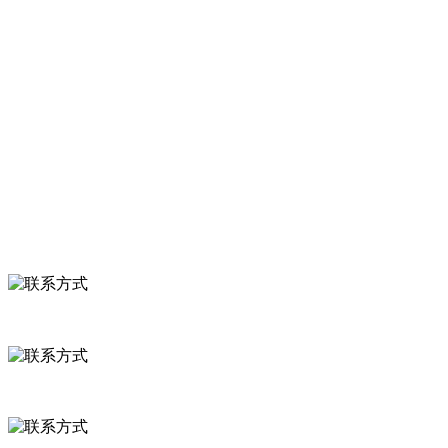
服务支持
关于我们
食品安全知识
食品安全资讯
联系我们
联系方式
河北省保定市徐水县崔庄镇吴庄村
0312-8799456 18633256098