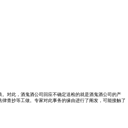
跌。对此，酒鬼酒公司回应不确定送检的就是酒鬼酒公司的产
法律查抄等工做。专家对此事务的缘由进行了阐发，可能接触了