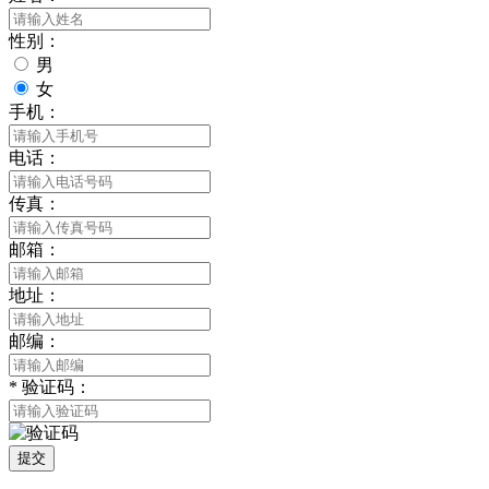
性别：
男
女
手机：
电话：
传真：
邮箱：
地址：
邮编：
*
验证码：
提交