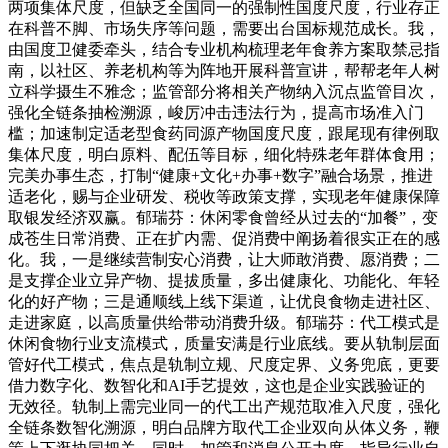
两项集体尺度，但缺乏全国同一的强制性国度尺度，行业存正
在科普不脚、市场失序等问题，需要出台国标规范成长。我，
由国度卫健委牵头，结合专业机构梳理老年食养方案取禁忌指
南，以社区、养老机构等为阵地开展科普宣讲，帮帮老年人树
立科学摄生不雅念；监管部分将相关产物纳入沉点监管目次，
强化全链条抽检溯源，峻厉冲击违法行为，提高市场准入门
槛；加速制定适老型食药同源产物国度尺度，跟尾现有律例取
集体尺度，明白原料、配伍等目标，细化特殊老年群体食用；
完美办事生态，打制“健康+文化+办事+数字”融合场景，推进
适老化，赐与企业研发、税收等政策支撑，实现老年健康保障
取银发经济双赢。郁瑞芬：休闲零食曾经从过去的“加餐”，变
成苍生日常消费、正在扩内需、促消费中阐扬着很实正在的感
化。我，一是继续营制安心消费，让大师敢消费、愿消费；二
是支撑企业立异产物、提拔质量，多出健康化、功能化、年轻
化的好产物；三是通顺线上线下渠道，让优良食物走进社区、
走进家庭，以高质量供给带动消费升级。郁瑞芬：代工模式是
休闲食物行业支流模式，质量安满是行业底线。要从轨制层面
管好代工模式，焦点是轨制立规、尺度定界、义务兜底，更要
借力数字化、数智化和AI手艺提效，这也是企业实践验证的
无效径。轨制上需完业同一的代工出产规范取准入尺度，强化
全链条数智化溯源，明白品牌方取代工企业双向从体义务，鞭