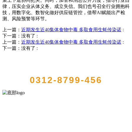
策上下逛协同把关。同时，加管和消息公开力度，指导行业自
律，压实企业从体义务、成立失信。我们也号召全行业拥抱科
技，用数字化、数智化做好供应链管控，借帮AI赋能出产检
测、风险预警等环节。
上一篇：
近期发生近40集体食物中毒 多取食用生蚝传染诺
:
下一篇：没有了
:
上一篇：
近期发生近40集体食物中毒 多取食用生蚝传染诺
:
下一篇：没有了
:
QUICK CONTACT US
0312-8799-456
河北乐虎- lehu(游戏)食品有限公司创建于1991年，是经省级注册的大
型农产品加工出口企业，注册资金2000万元，总资产1亿多元。公司产
品有速冻甜糯玉米，芦笋，青豆，草莓，花菜，青刀豆，混合菜，胡
萝卜等。