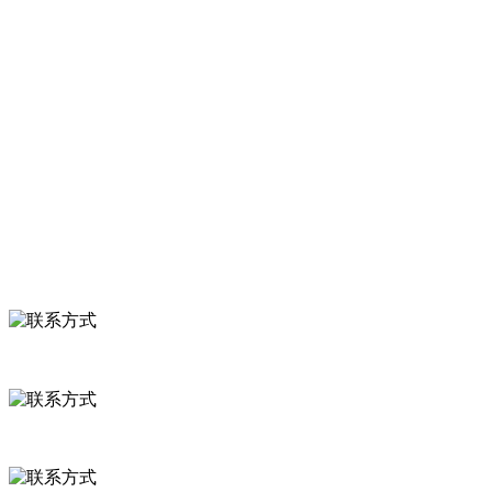
服务支持
关于我们
食品安全知识
食品安全资讯
联系我们
联系方式
河北省保定市徐水县崔庄镇吴庄村
0312-8799456 18633256098