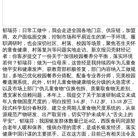
郁瑞芬：日常工做中，我会走进全国各地门店、供应链，加盟
商、农户面临面交换，控制市场和平易近生的第一手环境。履
职调研时，也会深切社区、村落、校园等场景，聚焦苍生关怀
的童食健康、村落复兴等问题实地走访。新京报贝壳财经记
者：你客岁提交了一份关于“加强校园餐养分平衡，落实环境
若何？郁瑞芬：做为一位母亲，这曾经是我持续四年为儿童食
物平安和健康发声。获教育部积极答复，部门内容纳入工做规
划，多地已优化校园餐养分搭配、配备专业养分师，完美校园
餐逃溯系统。此外，针对儿童食物健康细化分级的火急需求，
以及市场上部门“伪儿童食物”仅换包拆、质量取食物无差别、
透支家长信赖问题，本年上，我提交了关于加速研制成立未成
年人食物国度尺度的，明白按照 3-6 岁、7-12 岁、13-18 岁三
段式科学划分春秋段、建立全周期儿童食物尺度系统的，从泉
源规范产物研发、出产取宣传，切实守护未成年人“舌尖上的
平安”。郁瑞芬：我国银发群体数量已近4亿，西医食药同源契
合老年人暖和保养、慢病办理的需求，是成长银发经济、落实
健康中国计谋的主要抓手。正在这方面，目前已有相关法令及