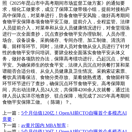
照《2025年昆山市中高考期间市场监督工做方案》的通知要
求，细化工做要求，成立了保障工做带领小组，提前对接柏庐
高中保障点，对菜单进行，防备食物平安风险，做好高考期间
食物平安保障各项食物平安工做。提前介入，全程监管。法律
人员提前介入，对菜单和从业人员健康情况进行，对食堂现场
进行一次全面查抄，沉点查抄食物平安办理轨制、人员办理、
场合、设备设备、采购储存、专间办理、加工制做、清洗消
毒、留样等环节。同时，法律人员对食物从业人员进行了针对
性的食物平安学问培训。要肄业校全面落实食物平安从体义
务，做好各项防控办法，保障高考绩功进行。凸起沉点，护航
平安。为确保师生的饮食平安，法律人员沉点对供餐打算和菜
谱能否合适分歧、从业人员健康及卫生情况、采购索证索票、
餐饮具消毒保洁、食物分类存放、菜肴烧熟煮透、食物留样等
环节环节进行了查抄，确保沉点环节食物平安。高考保障期
间，共出动法律人员24人次，共保障4200余人次就餐，通过法
律人员认实详尽地查抄、驻点保障，地完成了2025年高考期间
食物平安保障工做。（ 陈璐）？。
上一篇：
5个月估值120亿！OpenAI前CTO自曝首个多模态AI
竟要
:
下一篇：
av黄片国内 MBA智库
:
上一篇：
5个月估值120亿！OpenAI前CTO自曝首个多模态AI