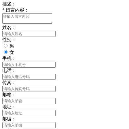
描述：
*
留言内容：
姓名：
性别：
男
女
手机：
电话：
传真：
邮箱：
地址：
邮编：