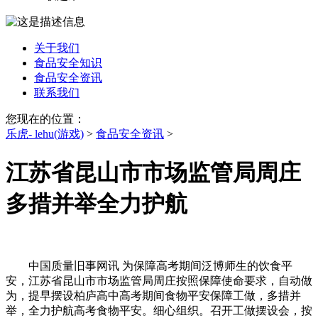
关于我们
食品安全知识
食品安全资讯
联系我们
您现在的位置：
乐虎- lehu(游戏)
>
食品安全资讯
>
江苏省昆山市市场监管局周庄
多措并举全力护航
中国质量旧事网讯 为保障高考期间泛博师生的饮食平
安，江苏省昆山市市场监管局周庄按照保障使命要求，自动做
为，提早摆设柏庐高中高考期间食物平安保障工做，多措并
举，全力护航高考食物平安。细心组织。召开工做摆设会，按