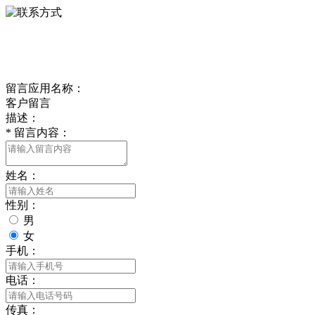
delishipin@yeah.net
给我留言
留言应用名称：
客户留言
描述：
*
留言内容：
姓名：
性别：
男
女
手机：
电话：
传真：