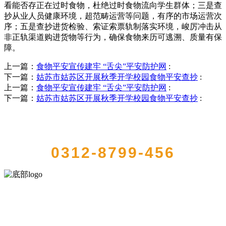
看能否存正在过时食物，杜绝过时食物流向学生群体；三是查
抄从业人员健康环境，超范畴运营等问题，有序的市场运营次
序；五是查抄进货检验、索证索票轨制落实环境，峻厉冲击从
非正轨渠道购进货物等行为，确保食物来历可逃溯、质量有保
障。
上一篇：
食物平安宣传建牢 “舌尖”平安防护网
:
下一篇：
姑苏市姑苏区开展秋季开学校园食物平安查抄
:
上一篇：
食物平安宣传建牢 “舌尖”平安防护网
:
下一篇：
姑苏市姑苏区开展秋季开学校园食物平安查抄
:
QUICK CONTACT US
0312-8799-456
河北乐虎- lehu(游戏)食品有限公司创建于1991年，是经省级注册的大
型农产品加工出口企业，注册资金2000万元，总资产1亿多元。公司产
品有速冻甜糯玉米，芦笋，青豆，草莓，花菜，青刀豆，混合菜，胡