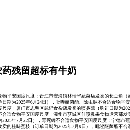
农药残留超标有牛奶
食物平安国度尺度；晋江市安海镇林瑞华蔬菜店发卖的长豆角（豇豆
日期为2025年6月24日），吡唑醚菌酯、除虫脲不合适食物
国度尺度；厦门市思明区武记食杂店发卖的喷鼻蕉（购进日期为20
合适食物平安国度尺度；漳州市芗城区佳喷鼻果食物运营部发卖的
025年7月22日），毒死蜱不合适食物平安国度尺度；宁德市蕉城
卖的桂味荔枝（订单日期为2025年7月9日），吡唑醚菌酯不合