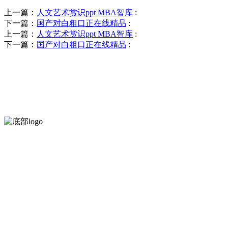
上一篇：
人文艺术赏识ppt MBA智库
:
下一篇：
国产对白粗口正在线精品
:
上一篇：
人文艺术赏识ppt MBA智库
:
下一篇：
国产对白粗口正在线精品
:
河北乐虎- lehu(游戏)食品有限公司创建于1991年，是经省级注
服务支持
关于我们
食品安全知识