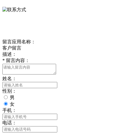
delishipin@yeah.net
给我留言
留言应用名称：
客户留言
描述：
*
留言内容：
姓名：
性别：
男
女
手机：
电话：