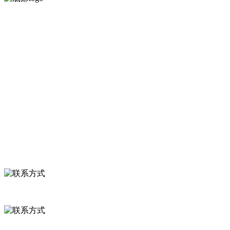
河北乐虎- lehu(游戏)食品有限公司创建于1991年，是经省级注
服务支持
关于我们
食品安全知识
食品安全资讯
联系我们
联系方式
河北省保定市徐水县崔庄镇吴庄村
0312-8799456 18633256098