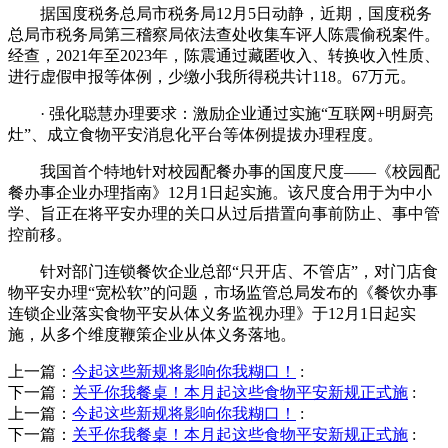
据国度税务总局市税务局12月5日动静，近期，国度税务
总局市税务局第三稽察局依法查处收集车评人陈震偷税案件。
经查，2021年至2023年，陈震通过藏匿收入、转换收入性质、
进行虚假申报等体例，少缴小我所得税共计118。67万元。
· 强化聪慧办理要求：激励企业通过实施“互联网+明厨亮
灶”、成立食物平安消息化平台等体例提拔办理程度。
我国首个特地针对校园配餐办事的国度尺度——《校园配
餐办事企业办理指南》12月1日起实施。该尺度合用于为中小
学、旨正在将平安办理的关口从过后措置向事前防止、事中管
控前移。
针对部门连锁餐饮企业总部“只开店、不管店”，对门店食
物平安办理“宽松软”的问题，市场监管总局发布的《餐饮办事
连锁企业落实食物平安从体义务监视办理》于12月1日起实
施，从多个维度鞭策企业从体义务落地。
上一篇：
今起这些新规将影响你我糊口！
:
下一篇：
关乎你我餐桌！本月起这些食物平安新规正式施
:
上一篇：
今起这些新规将影响你我糊口！
:
下一篇：
关乎你我餐桌！本月起这些食物平安新规正式施
: