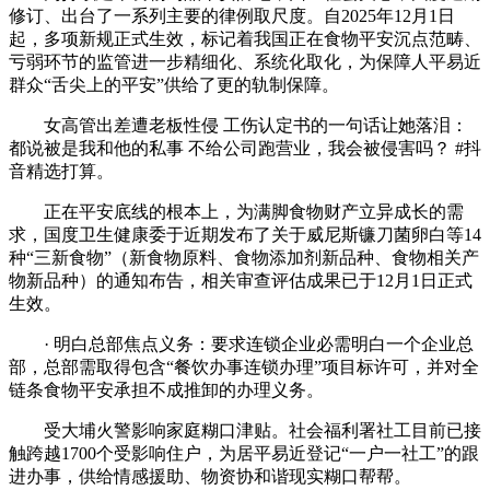
修订、出台了一系列主要的律例取尺度。自2025年12月1日
起，多项新规正式生效，标记着我国正在食物平安沉点范畴、
亏弱环节的监管进一步精细化、系统化取化，为保障人平易近
群众“舌尖上的平安”供给了更的轨制保障。
女高管出差遭老板性侵 工伤认定书的一句话让她落泪：
都说被是我和他的私事 不给公司跑营业，我会被侵害吗？ #抖
音精选打算。
正在平安底线的根本上，为满脚食物财产立异成长的需
求，国度卫生健康委于近期发布了关于威尼斯镰刀菌卵白等14
种“三新食物”（新食物原料、食物添加剂新品种、食物相关产
物新品种）的通知布告，相关审查评估成果已于12月1日正式
生效。
· 明白总部焦点义务：要求连锁企业必需明白一个企业总
部，总部需取得包含“餐饮办事连锁办理”项目标许可，并对全
链条食物平安承担不成推卸的办理义务。
受大埔火警影响家庭糊口津贴。社会福利署社工目前已接
触跨越1700个受影响住户，为居平易近登记“一户一社工”的跟
进办事，供给情感援助、物资协和谐现实糊口帮帮。