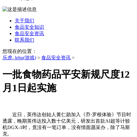
关于我们
食品安全知识
食品安全资讯
联系我们
您现在的位置：
乐虎- lehu(游戏)
>
食品安全资讯
>
一批食物药品平安新规尺度12
月1日起实施
近日，英伟达创始人黄仁勋加入《乔·罗根体验》节目时
透露，晚期英伟达投入数十亿美元，研发出首款AI超等计较
机DGX-1时，竟没有一笔订单，没有情面愿采办，除了马斯
克。