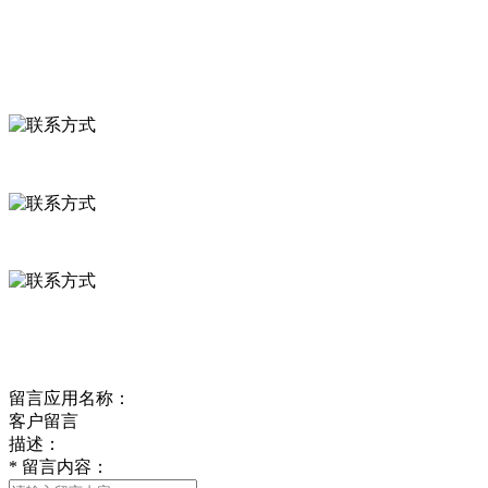
联系我们
联系方式
河北省保定市徐水县崔庄镇吴庄村
0312-8799456 18633256098
delishipin@yeah.net
给我留言
留言应用名称：
客户留言
描述：
*
留言内容：