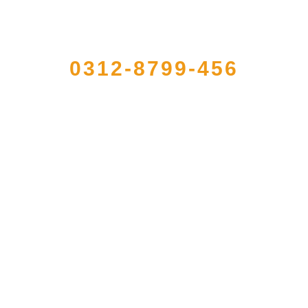
QUICK CONTACT US
0312-8799-456
册的大型农产品加工出口企业，注册资金2000万元，总资产1亿多元。公司