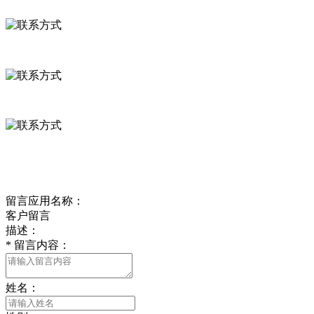
联系方式
河北省保定市徐水县崔庄镇吴庄村
0312-8799456 18633256098
delishipin@yeah.net
给我留言
留言应用名称：
客户留言
描述：
*
留言内容：
姓名：