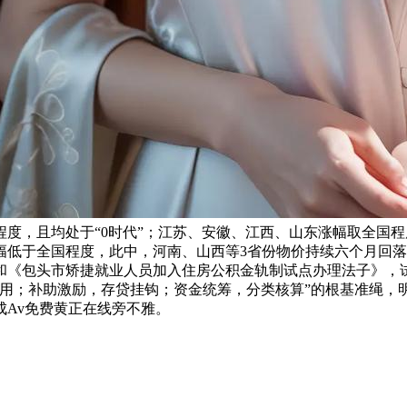
程度，且均处于“0时代”；江苏、安徽、江西、山东涨幅取全国
幅低于全国程度，此中，河南、山西等3省份物价持续六个月回
《包头市矫捷就业人员加入住房公积金轨制试点办理法子》，试点
取用；补助激励，存贷挂钩；资金统筹，分类核算”的根基准绳，
Av免费黄正在线旁不雅。