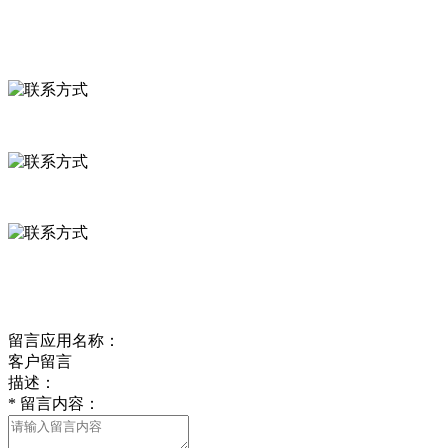
联系我们
联系方式
河北省保定市徐水县崔庄镇吴庄村
0312-8799456 18633256098
delishipin@yeah.net
给我留言
留言应用名称：
客户留言
描述：
*
留言内容：