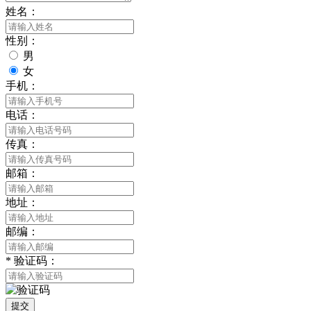
姓名：
性别：
男
女
手机：
电话：
传真：
邮箱：
地址：
邮编：
*
验证码：
提交