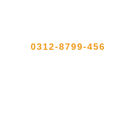
QUICK CONTACT US
0312-8799-456
册的大型农产品加工出口企业，注册资金2000万元，总资产1亿多元。公司