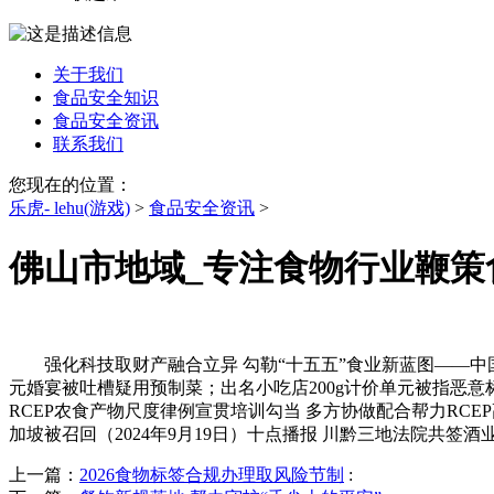
关于我们
食品安全知识
食品安全资讯
联系我们
您现在的位置：
乐虎- lehu(游戏)
>
食品安全资讯
>
佛山市地域_专注食物行业鞭策
强化科技取财产融合立异 勾勒“十五五”食业新蓝图——中国
元婚宴被吐槽疑用预制菜；出名小吃店200g计价单元被指恶意标
RCEP农食产物尺度律例宣贯培训勾当 多方协做配合帮力RC
加坡被召回（2024年9月19日）十点播报 川黔三地法院共
上一篇：
2026食物标签合规办理取风险节制
: